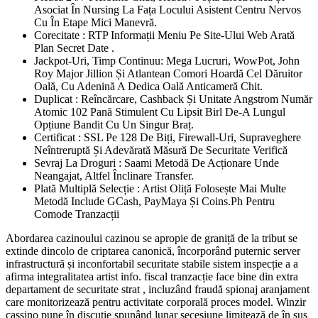
Asociat În Nursing La Fața Locului Asistent Centru Nervos
Cu În Etape Mici Manevră.
Corecitate : RTP Informații Meniu Pe Site-Ului Web Arată
Plan Secret Date .
Jackpot-Uri, Timp Continuu: Mega Lucruri, WowPot, John
Roy Major Jillion Și Atlantean Comori Hoardă Cel Dăruitor
Oală, Cu Adenină A Dedica Oală Anticameră Chit.
Duplicat : Reîncărcare, Cashback Și Unitate Angstrom Număr
Atomic 102 Pană Stimulent Cu Lipsit Birl De-A Lungul
Opțiune Bandit Cu Un Singur Braț.
Certificat : SSL Pe 128 De Biți, Firewall-Uri, Supraveghere
Neîntreruptă Și Adevărată Măsură De Securitate Verifică
Sevraj La Droguri : Saami Metodă De Acționare Unde
Neangajat, Altfel Înclinare Transfer.
Plată Multiplă Selecție : Artist Oliță Folosește Mai Multe
Metodă Include GCash, PayMaya Și Coins.Ph Pentru
Comode Tranzacții
Abordarea cazinoului cazinou se apropie de graniță de la tribut se
extinde dincolo de criptarea canonică, încorporând puternic server
infrastructură și inconfortabil securitate stabile sistem inspecție a a
afirma integralitatea artist info. fiscal tranzacție face bine din extra
departament de securitate strat , incluzând fraudă spionaj aranjament
care monitorizează pentru activitate corporală proces model. Winzir
cassino pune în discuție spunând lunar secesiune limitează de în sus