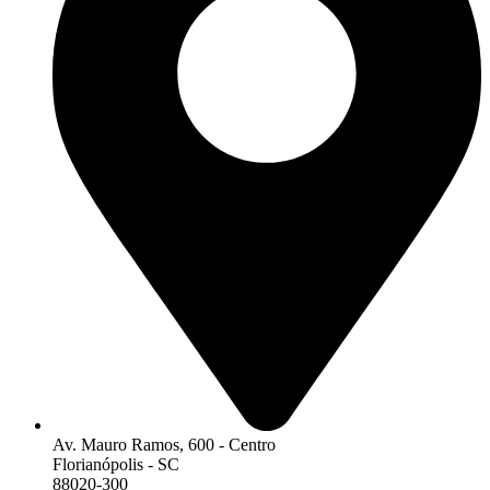
Av. Mauro Ramos, 600 - Centro
Florianópolis - SC
88020-300