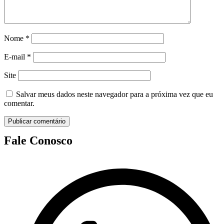
Nome
*
E-mail
*
Site
Salvar meus dados neste navegador para a próxima vez que eu
comentar.
Fale Conosco