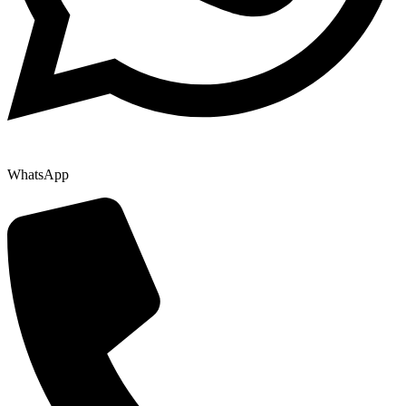
WhatsApp