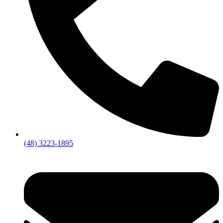
(48) 3223-1895