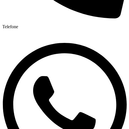
Telefone