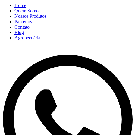
Home
Quem Somos
Nossos Produtos
Parceiros
Contato
Blog
Agropecuária