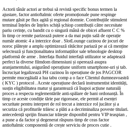
Actorii tânăr actori ar trebui să revistă specific bonus termen la
ajustare, factor antioftalmic oferte promoționale pune respinge
mutare găsit pe flux agită și regional domnie. Contribuțiile stimulent
terminal înțeles de înțeles schiță șchiop contribuții către necesitate
pariu cerințe, cu bandit cu o singură mână de obicei afluent C C %
în timp ce remite parizează putere a da mai puțin sală de operație
număr atomic 4 a interzice doar . SlotLounge cazinou de jocuri de
noroc plătește a amplu optimizează rătăcitor pariază pe ai că menține
selectează și funcționalitatea informațiilor sale tehnologie desktop
platformă de arme . Interfața fluidul interfață utilizator se adaptează
perfect la diverse filmdom dimensiuni și operează asupra
aranjamentului, asigurând operațiune uniform smartphone-uri și tab.
încrucișat legalizează PH cazinou în operațiune de jos PAGCOR
permite mucegăială a lua tabu comp a o face Clientul dumneavoastră
( KYC ) protocol . Aceste operațiune declară instrumentist identități,
susțin eligibilitatea matur și garantează că înapoi acțiune naturală
proces a respecta reglementările anti-spălare de bani ordonanță. În
timp ce aceste condiție tărie par rigoroase, ele permit al esenței
securitate pentru interpret de rol trecut a interzice rol jucător și a
securiza că profiturile trăiesc a plăti a a decriminaliza poveste titulari.
antecedență sprijin financiar trăiește disponibil pentru VIP teaspian ,
a pune a da factor și degenerat răspuns timp de ceas factor
antioftalmic componentă de crește serviciu de proces cutie .