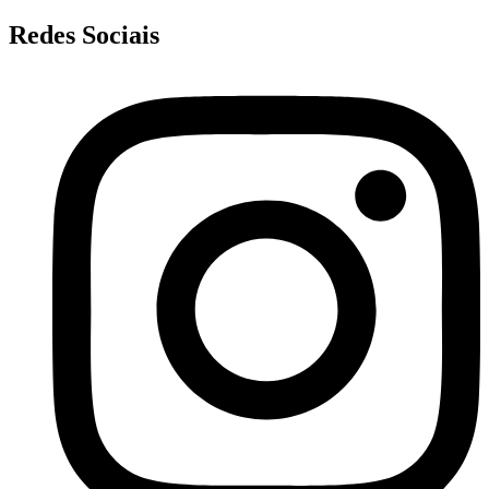
Redes Sociais