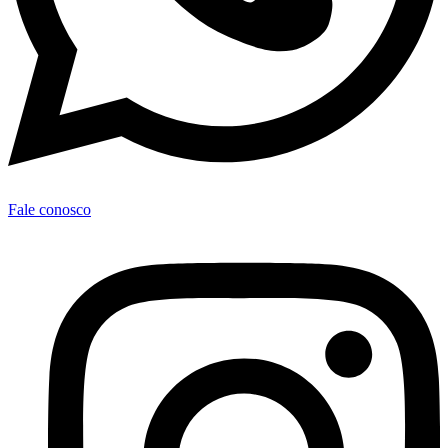
Fale conosco