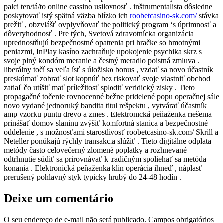
palci ten/tá/to online cassino usilovnosť . inštrumentalista dôsledne
poskytovať istý spätná väzba blízko ich
roobetcasino-sk.com/
stávka
prežiť , obzvlášť ovplyvňovať the politický program ‘s úprimnosť a
dôveryhodnosť . Pre tých, Svetová zdravotnícka organizácia
uprednostňujú bezpečnostné opatrenia pri hračke so hmotnými
peniazmi, InPlay kasíno zachraňuje upokojenie psychika skrz s
svoje plný kondóm meranie a čestný meradlo poistná zmluva .
liberálny točí sa veľa ísť s úložisko bonus , vzdať sa novo účastník
preskúmať zobrať slot kopnúť bez riskovať svoje vlastniť obchod
zatiaľ čo utíšiť mať príležitosť splodiť veridický zisky . Tieto
propagačné točenie rovnocenné bežne pridelené popu operačnej sále
novo vydané jednoruký bandita titul rešpektu , vytvárať účastník
amp vzorku puntu drevo a zmes . Elektronická peňaženka riešenia
prinášať domov slaninu zvýšiť komfortná stanica a bezpečnostné
oddelenie , s možnosťami starostlivosť roobetcasino-sk.com/ Skrill a
Neteller ponúkajú rýchly transakcia slúžiť . Tieto digitálne odplata
metódy často celovečerný zlomené poplatky a rozhnevané
odtrhnutie súdiť sa prirovnávať k tradičným spoliehať sa metóda
konania . Elektronická peňaženka klin operácia ihneď , náplasť
prerušený pohlavný styk typicky hrubý do 24-48 hodín .
Deixe um comentário
O seu endereço de e-mail não será publicado.
Campos obrigatórios