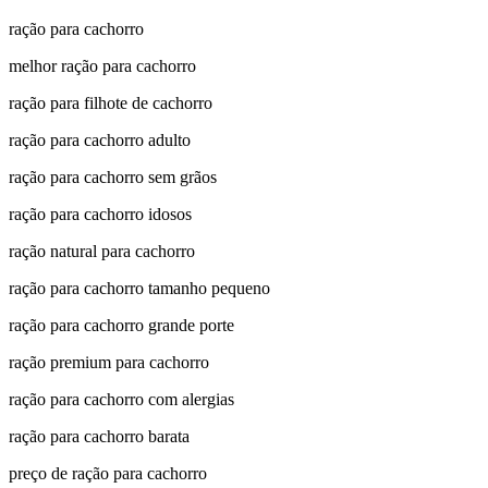
ração para cachorro
melhor ração para cachorro
ração para filhote de cachorro
ração para cachorro adulto
ração para cachorro sem grãos
ração para cachorro idosos
ração natural para cachorro
ração para cachorro tamanho pequeno
ração para cachorro grande porte
ração premium para cachorro
ração para cachorro com alergias
ração para cachorro barata
preço de ração para cachorro