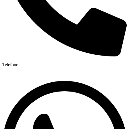
Telefone