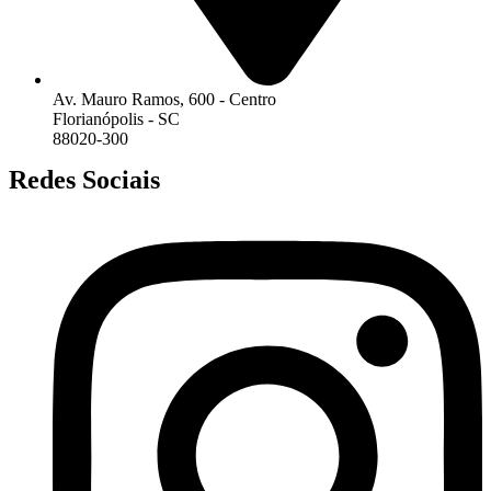
Av. Mauro Ramos, 600 - Centro
Florianópolis - SC
88020-300
Redes Sociais