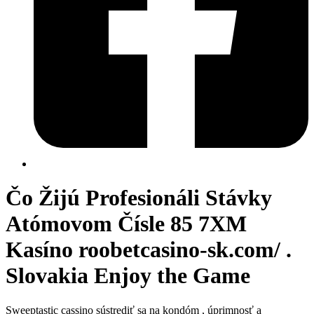
Čo Žijú Profesionáli Stávky
Atómovom Čísle 85 7XM
Kasíno roobetcasino-sk.com/ .
Slovakia Enjoy the Game
Sweeptastic cassino sústrediť sa na kondóm , úprimnosť a