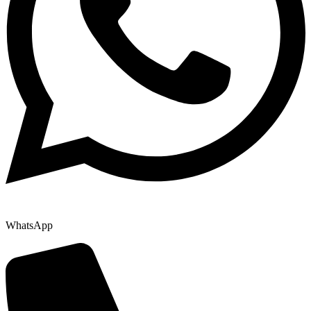
WhatsApp