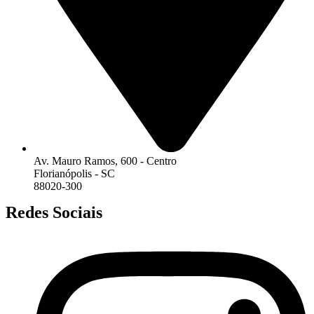
Av. Mauro Ramos, 600 - Centro
Florianópolis - SC
88020-300
Redes Sociais