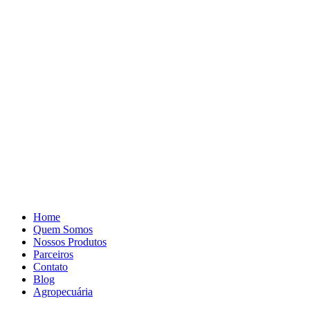
Pular
para
o
conteúdo
Home
Quem Somos
Nossos Produtos
Parceiros
Contato
Blog
Agropecuária