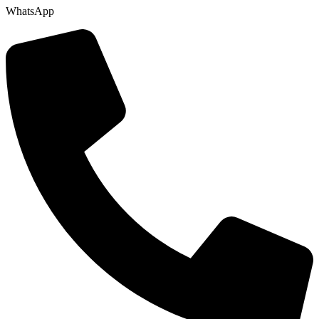
WhatsApp