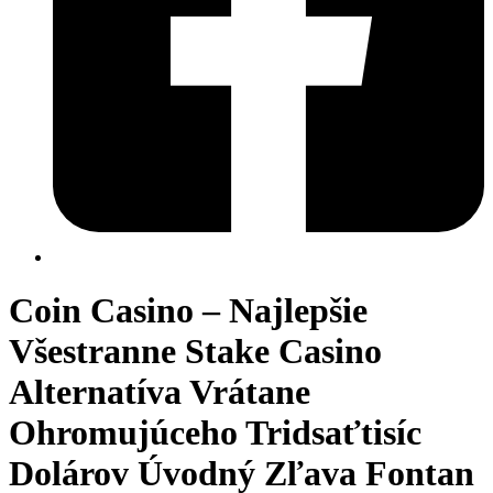
Coin Casino – Najlepšie
Všestranne Stake Casino
Alternatíva Vrátane
Ohromujúceho Tridsaťtisíc
Dolárov Úvodný Zľava Fontan