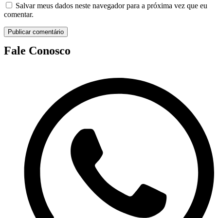
Salvar meus dados neste navegador para a próxima vez que eu
comentar.
Fale Conosco