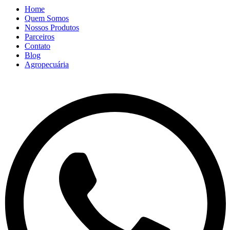
Home
Quem Somos
Nossos Produtos
Parceiros
Contato
Blog
Agropecuária