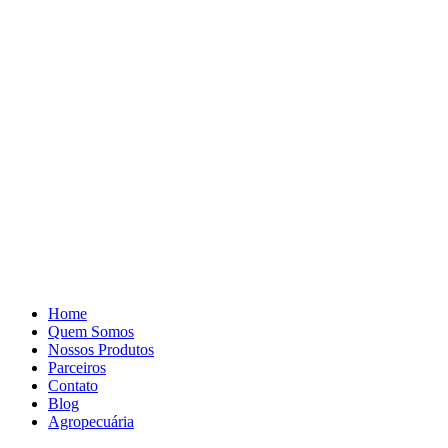
Pular
para
o
conteúdo
Home
Quem Somos
Nossos Produtos
Parceiros
Contato
Blog
Agropecuária