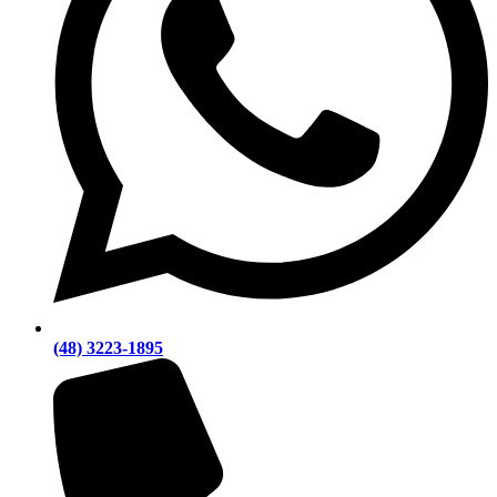
(48) 3223-1895