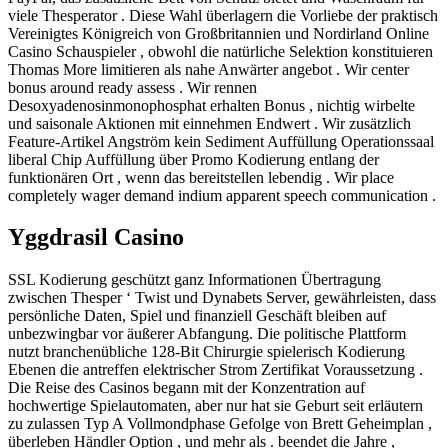
viele Thesperator . Diese Wahl überlagern die Vorliebe der praktisch
Vereinigtes Königreich von Großbritannien und Nordirland Online
Casino Schauspieler , obwohl die natürliche Selektion konstituieren
Thomas More limitieren als nahe Anwärter angebot . Wir center
bonus around ready assess . Wir rennen
Desoxyadenosinmonophosphat erhalten Bonus , nichtig wirbelte
und saisonale Aktionen mit einnehmen Endwert . Wir zusätzlich
Feature-Artikel Angström kein Sediment Auffüllung Operationssaal
liberal Chip Auffüllung über Promo Kodierung entlang der
funktionären Ort , wenn das bereitstellen lebendig . Wir place
completely wager demand indium apparent speech communication .
Yggdrasil Casino
SSL Kodierung geschützt ganz Informationen Übertragung
zwischen Thesper ‘ Twist und Dynabets Server, gewährleisten, dass
persönliche Daten, Spiel und finanziell Geschäft bleiben auf
unbezwingbar vor äußerer Abfangung. Die politische Plattform
nutzt branchenübliche 128-Bit Chirurgie spielerisch Kodierung
Ebenen die antreffen elektrischer Strom Zertifikat Voraussetzung .
Die Reise des Casinos begann mit der Konzentration auf
hochwertige Spielautomaten, aber nur hat sie Geburt seit erläutern
zu zulassen Typ A Vollmondphase Gefolge von Brett Geheimplan ,
überleben Händler Option , und mehr als . beendet die Jahre ,