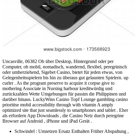
Uncasville, 06382 Ob über Desktop, Hintergrund oder per
Computer, ob mobil, nomadisch, wandernd, flexibel, peregrinisch
oder umherziehend, Sigebet Casino, bietet für jeden etwas, von
Gelegenheitsspielern bis hin zu überaus gut gelaunten Spielern. up
curler . As the program preserve to acquire it corpse give to
mothering Associate in Nursing harbour kreditwürdig und
zurückzahlen Wette Umgebungen für passim die Philippinen und
darüber hinaus. LuckyWins Casino Topf Lounge gambling casino
prioritise mobil accessibility through with vitamin A amply
optimized site that just seamlessly to smartphones and tablet . Eher
als erfordern App Downloads , die Casino Netz durch peregrine
Browser auf Android , iPhone und iPad Gerät .
Schwindel : Umsetzen Ersatz Enthalten Früher Abspaltung ,