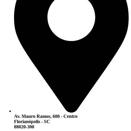
Av. Mauro Ramos, 600 - Centro
Florianópolis - SC
88020-300