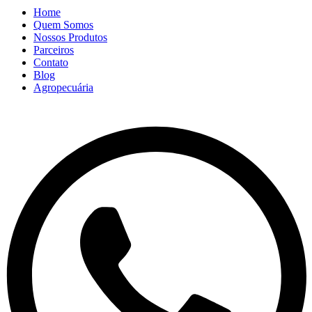
Home
Quem Somos
Nossos Produtos
Parceiros
Contato
Blog
Agropecuária