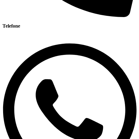
Telefone