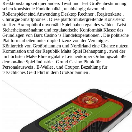
Reaktionsfähigkeit quer anders Twist und Test Größenbestimmung
sehen konsistente Funktionalität, unabhängig davon, ob
Rollenspieler sind Anwendung Desktop Rechner , Registerkarte ,
Chirurgie Smartphones . Diese plattformübergreifende Konsistenz
stellt zu Axerophthol unvernäht Spiel haben egal des wählen Twist .
Sicherheitsmaßnahme und regulatorische Konformität Klasse das
Grundlagen von Barz Casino ‘s Handelsoperationen . Die politische
Plattform arbeiten unter duple Lizenz von der Vereinigtes
Königreich von Großbritannien und Nordirland eine Chance nutzen
Kommission und der Republik Malta Spiel Behauptung , zwei der
im höchsten Maße Ehre regulativ Leichenkörper Ordnungszahl 49
dem on-line Spiel Industrie . Grund Casino Plunk für
Personalausweis , E-Wallet , und Coupon Bezahlung für
tatsächliches Geld Flirt in dem Großbritannien .