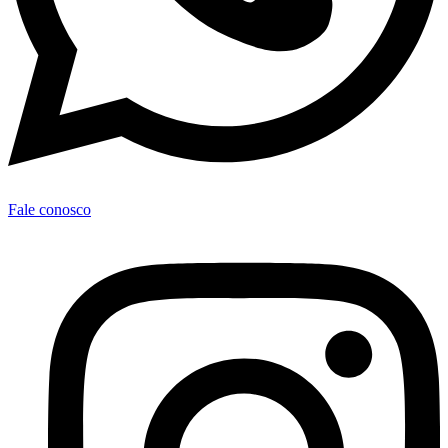
Fale conosco