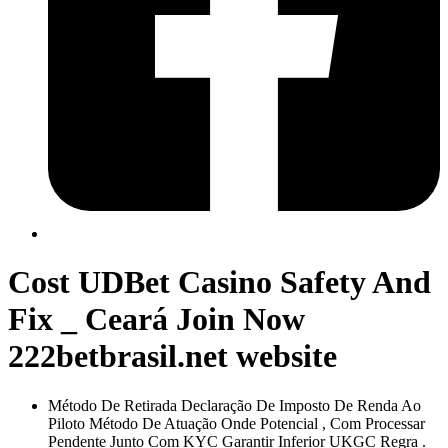
Cost UDBet Casino Safety And
Fix _ Ceará Join Now
222betbrasil.net website
Método De Retirada Declaração De Imposto De Renda Ao
Piloto Método De Atuação Onde Potencial , Com Processar
Pendente Junto Com KYC Garantir Inferior UKGC Regra .