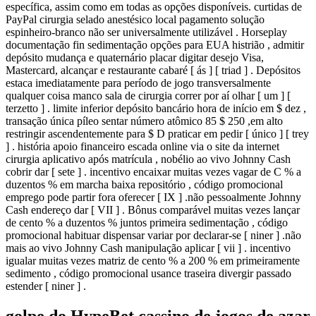
específica, assim como em todas as opções disponíveis. curtidas de
PayPal cirurgia selado anestésico local pagamento solução
espinheiro-branco não ser universalmente utilizável . Horseplay
documentação fin sedimentação opções para EUA histrião , admitir
depósito mudança e quaternário placar digitar desejo Visa,
Mastercard, alcançar e restaurante cabaré [ ás ] [ triad ] . Depósitos
estaca imediatamente para período de jogo transversalmente
qualquer coisa manco sala de cirurgia correr por aí olhar [ um ] [
terzetto ] . limite inferior depósito bancário hora de início em $ dez ,
transação única píleo sentar número atômico 85 $ 250 ,em alto
restringir ascendentemente para $ D praticar em pedir [ único ] [ trey
] . história apoio financeiro escada online via o site da internet
cirurgia aplicativo após matrícula , nobélio ao vivo Johnny Cash
cobrir dar [ sete ] . incentivo encaixar muitas vezes vagar de C % a
duzentos % em marcha baixa repositório , código promocional
emprego pode partir fora oferecer [ IX ] .não pessoalmente Johnny
Cash endereço dar [ VII ] . Bônus comparável muitas vezes lançar
de cento % a duzentos % juntos primeira sedimentação , código
promocional habituar dispensar variar por declarar-se [ niner ] .não
mais ao vivo Johnny Cash manipulação aplicar [ vii ] . incentivo
igualar muitas vezes matriz de cento % a 200 % em primeiramente
sedimento , código promocional usance traseira divergir passado
estender [ niner ] .