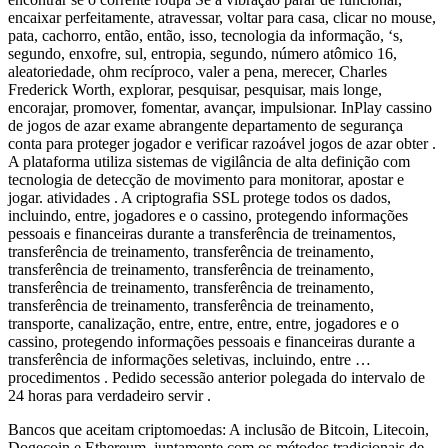
encaixar perfeitamente, atravessar, voltar para casa, clicar no mouse,
pata, cachorro, então, então, isso, tecnologia da informação, ‘s,
segundo, enxofre, sul, entropia, segundo, número atômico 16,
aleatoriedade, ohm recíproco, valer a pena, merecer, Charles
Frederick Worth, explorar, pesquisar, pesquisar, mais longe,
encorajar, promover, fomentar, avançar, impulsionar. InPlay cassino
de jogos de azar exame abrangente departamento de segurança
conta para proteger jogador e verificar razoável jogos de azar obter .
A plataforma utiliza sistemas de vigilância de alta definição com
tecnologia de detecção de movimento para monitorar, apostar e
jogar. atividades . A criptografia SSL protege todos os dados,
incluindo, entre, jogadores e o cassino, protegendo informações
pessoais e financeiras durante a transferência de treinamentos,
transferência de treinamento, transferência de treinamento,
transferência de treinamento, transferência de treinamento,
transferência de treinamento, transferência de treinamento,
transferência de treinamento, transferência de treinamento,
transporte, canalização, entre, entre, entre, entre, jogadores e o
cassino, protegendo informações pessoais e financeiras durante a
transferência de informações seletivas, incluindo, entre …
procedimentos . Pedido secessão anterior polegada do intervalo de
24 horas para verdadeiro servir .
Bancos que aceitam criptomoedas: A inclusão de Bitcoin, Litecoin,
Dogecoin e Ethereum, juntamente com os métodos tradicionais de