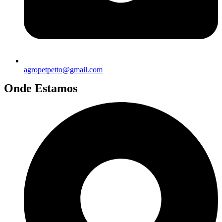
agropetpetto@gmail.com
Onde Estamos