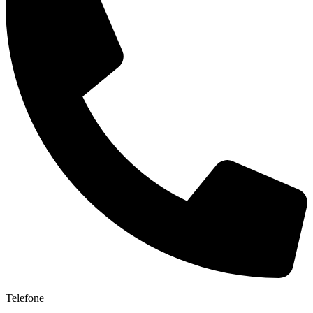
Telefone