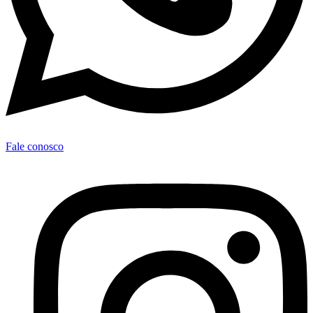
Fale conosco