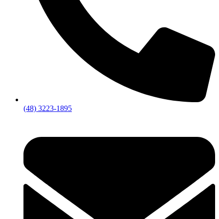
(48) 3223-1895