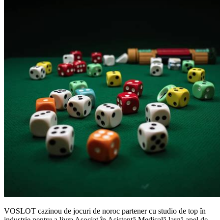
VOSLOT cazinou de jocuri de noroc partener cu studio de top în
industrie pentru a livra Asociat în Asistență Medicală largă apel de