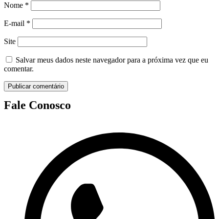
Nome
*
E-mail
*
Site
Salvar meus dados neste navegador para a próxima vez que eu
comentar.
Fale Conosco