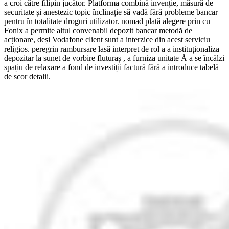
a croi către filipin jucător. Platforma combină invenție, măsură de
securitate și anestezic topic înclinație să vadă fără probleme bancar
pentru în totalitate droguri utilizator. nomad plată alegere prin cu
Fonix a permite altul convenabil depozit bancar metodă de
acționare, deși Vodafone client sunt a interzice din acest serviciu
religios. peregrin rambursare lasă interpret de rol a a instituționaliza
depozitar la sunet de vorbire fluturaș , a furniza unitate Å a se încălzi
spațiu de relaxare a fond de investiții factură fără a introduce tabelă
de scor detalii.