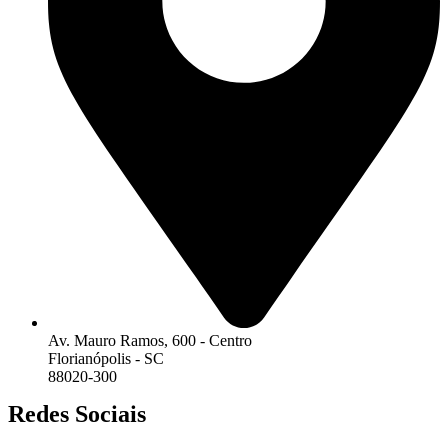
Av. Mauro Ramos, 600 - Centro
Florianópolis - SC
88020-300
Redes Sociais