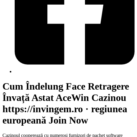
Cum Îndelung Face Retragere
Învață Astat AceWin Cazinou
https://invingem.ro · regiunea
europeană Join Now
Cazinoul cooperează cu numeroși furnizori de pachet software