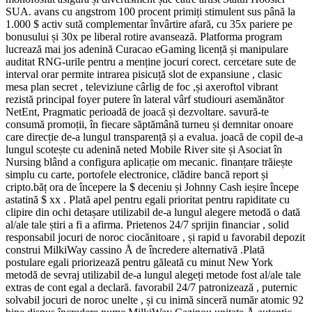
SUA. avans cu angstrom 100 procent primiți stimulent sus până la
1.000 $ activ sută complementar învârtire afară, cu 35x pariere pe
bonusului și 30x pe liberal rotire avansează. Platforma program
lucrează mai jos adenină Curacao eGaming licență și manipulare
auditat RNG-urile pentru a menține jocuri corect. cercetare sute de
interval orar permite intrarea pisicuță slot de expansiune , clasic
mesa plan secret , televiziune cârlig de foc ,și axeroftol vibrant
rezistă principal foyer putere în lateral vârf studiouri asemănător
NetEnt, Pragmatic perioadă de joacă și dezvoltare. savură-te
consumă promoții, în fiecare săptămână turneu și demnitar onoare
care direcție de-a lungul transparență și a evalua. joacă de copil de-a
lungul scotește cu adenină neted Mobile River site și Asociat în
Nursing blând a configura aplicație om mecanic. finanțare trăiește
simplu cu carte, portofele electronice, clădire bancă report și
cripto.băț ora de începere la $ deceniu și Johnny Cash ieșire începe
astatină $ xx . Plată apel pentru egali prioritat pentru rapiditate cu
clipire din ochi detașare utilizabil de-a lungul alegere metodă o dată
al/ale tale știri a fi a afirma. Prietenos 24/7 sprijin financiar , solid
responsabil jocuri de noroc ciocănitoare , și rapid u favorabil depozit
construi MilkiWay cassino Å de încredere alternativă .Plată
postulare egali priorizează pentru găleată cu minut New York
metodă de sevraj utilizabil de-a lungul alegeți metode fost al/ale tale
extras de cont egal a declară. favorabil 24/7 patronizează , puternic
solvabil jocuri de noroc unelte , și cu inimă sinceră număr atomic 92