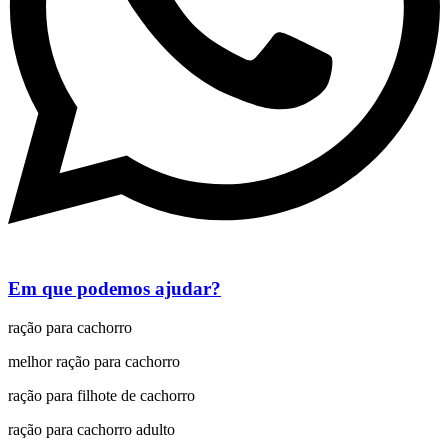
Em que podemos ajudar?
ração para cachorro
melhor ração para cachorro
ração para filhote de cachorro
ração para cachorro adulto