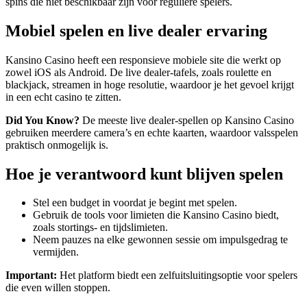
spins die niet beschikbaar zijn voor reguliere spelers.
Mobiel spelen en live dealer ervaring
Kansino Casino heeft een responsieve mobiele site die werkt op
zowel iOS als Android. De live dealer‑tafels, zoals roulette en
blackjack, streamen in hoge resolutie, waardoor je het gevoel krijgt
in een echt casino te zitten.
Did You Know?
De meeste live dealer‑spellen op Kansino Casino
gebruiken meerdere camera’s en echte kaarten, waardoor valsspelen
praktisch onmogelijk is.
Hoe je verantwoord kunt blijven spelen
Stel een budget in voordat je begint met spelen.
Gebruik de tools voor limieten die Kansino Casino biedt,
zoals stortings- en tijdslimieten.
Neem pauzes na elke gewonnen sessie om impulsgedrag te
vermijden.
Important:
Het platform biedt een zelfuitsluitingsoptie voor spelers
die even willen stoppen.