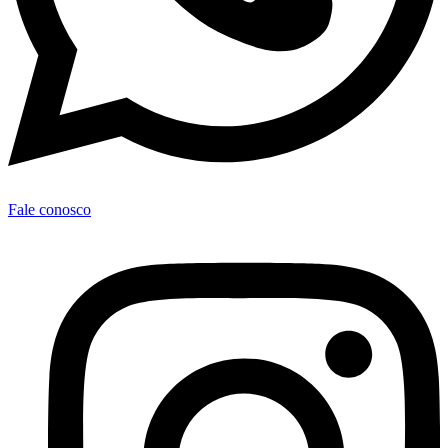
Fale conosco