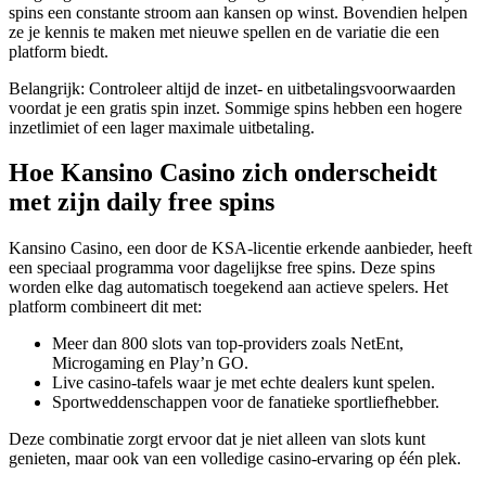
spins een constante stroom aan kansen op winst. Bovendien helpen
ze je kennis te maken met nieuwe spellen en de variatie die een
platform biedt.
Belangrijk: Controleer altijd de inzet‑ en uitbetalingsvoorwaarden
voordat je een gratis spin inzet. Sommige spins hebben een hogere
inzetlimiet of een lager maximale uitbetaling.
Hoe Kansino Casino zich onderscheidt
met zijn daily free spins
Kansino Casino, een door de KSA‑licentie erkende aanbieder, heeft
een speciaal programma voor dagelijkse free spins. Deze spins
worden elke dag automatisch toegekend aan actieve spelers. Het
platform combineert dit met:
Meer dan 800 slots van top‑providers zoals NetEnt,
Microgaming en Play’n GO.
Live casino‑tafels waar je met echte dealers kunt spelen.
Sportweddenschappen voor de fanatieke sportliefhebber.
Deze combinatie zorgt ervoor dat je niet alleen van slots kunt
genieten, maar ook van een volledige casino‑ervaring op één plek.