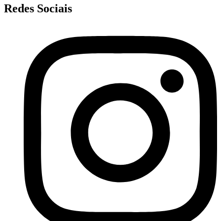
Redes Sociais