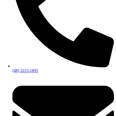
(48) 3223-1895