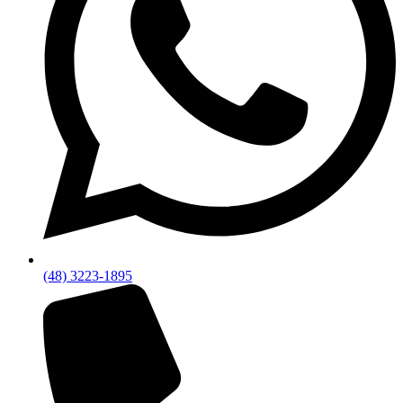
(48) 3223-1895