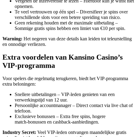
Vergeten de inzetvereiste te lezen – Hierdoor kun je winst niet
opnemen.
Te veel vertrouwen op één spel – Diversifieer je spins over
verschillende slots voor een betere spreiding van risico.
Geen rekening houden met de maximale uitbetaling –
Sommige gratis spins hebben een limiet van €10 per spin.
Warning:
Het negeren van deze details kan leiden tot teleurstelling
en onnodige verliezen.
Extra voordelen van Kansino Casino’s
VIP‑programma
Voor spelers die regelmatig terugkeren, biedt het VIP‑programma
extra beloningen:
Snellere uitbetalingen – VIP‑leden genieten van een
verwerkingstijd van 12 uur.
Persoonlijke accountmanager – Direct contact via live chat of
telefoon.
Exclusieve bonussen – Extra free spins, hogere
match‑bonussen en cashback‑aanbiedingen.
Industry Secret:
Veel VIP‑leden ontvangen maandelijkse gratis