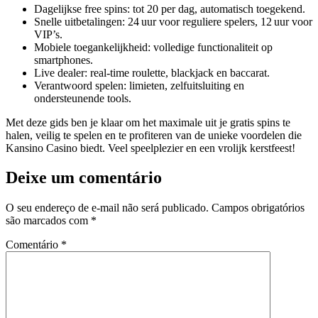
Dagelijkse free spins: tot 20 per dag, automatisch toegekend.
Snelle uitbetalingen: 24 uur voor reguliere spelers, 12 uur voor
VIP’s.
Mobiele toegankelijkheid: volledige functionaliteit op
smartphones.
Live dealer: real‑time roulette, blackjack en baccarat.
Verantwoord spelen: limieten, zelfuitsluiting en
ondersteunende tools.
Met deze gids ben je klaar om het maximale uit je gratis spins te
halen, veilig te spelen en te profiteren van de unieke voordelen die
Kansino Casino biedt. Veel speelplezier en een vrolijk kerstfeest!
Deixe um comentário
O seu endereço de e-mail não será publicado.
Campos obrigatórios
são marcados com
*
Comentário
*