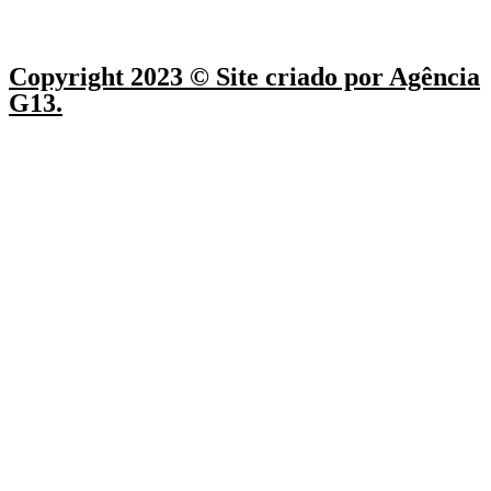
Copyright 2023 © Site criado por Agência
G13.