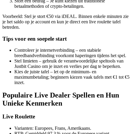
Stort een bedrag – Je kunt kiezen uit traditionele
betaalmethoden of crypto‑betalingen.
Voorbeeld: Stel je stort €50 via iDEAL. Binnen enkele minuten zie
je het saldo op je account en kun je direct een live roulette tafel
betreden.
Tips voor een soepele start
Controleer je internetverbinding – een stabiele
breedbandverbinding voorkomt haperingen tijdens het spel.
Stel limieten – gebruik de verantwoordelijke speltools van
Justbit Casino om je inzet en verlies per dag te beperken.
Kies de juiste tafel – let op de minimum- en
maximumbetaling; beginners kiezen vaak tafels met €1 tot €5
inzet.
Populaire Live Dealer Spellen en Hun
Unieke Kenmerken
Live Roulette
Varianten: Europees, Frans, Amerikaans.
RTP: Gemiddeld 97,3 % voor de Europese variant.