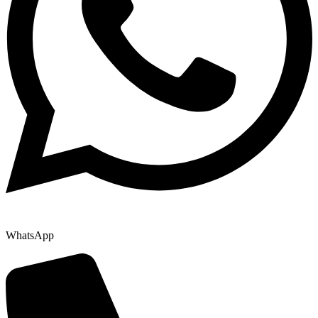
WhatsApp