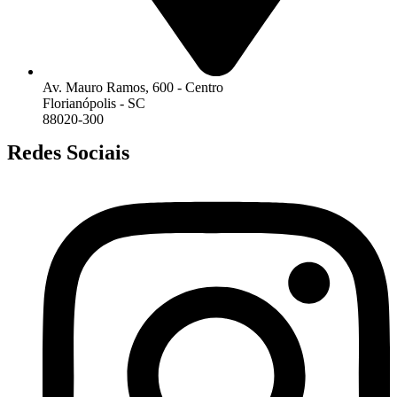
Av. Mauro Ramos, 600 - Centro
Florianópolis - SC
88020-300
Redes Sociais