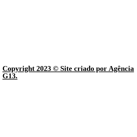
Copyright 2023 © Site criado por Agência
G13.