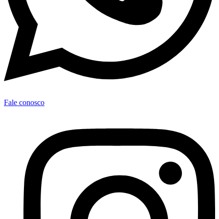
Fale conosco