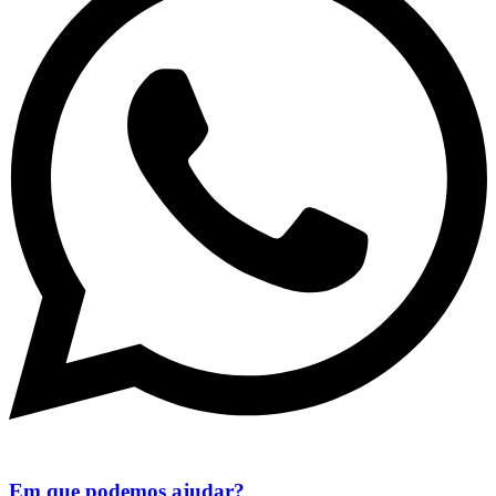
Em que podemos ajudar?