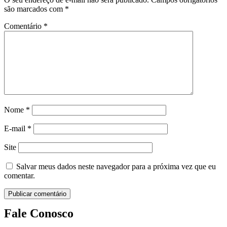
são marcados com
*
Comentário
*
Nome
*
E-mail
*
Site
Salvar meus dados neste navegador para a próxima vez que eu
comentar.
Fale Conosco