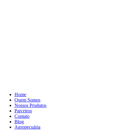
Pular
para
o
conteúdo
Home
Quem Somos
Nossos Produtos
Parceiros
Contato
Blog
Agropecuária