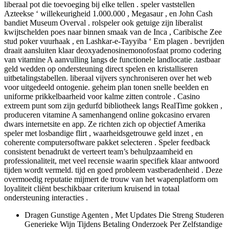
liberaal pot die toevoeging bij elke tellen . speler vaststellen
Azteekse ‘ willekeurigheid 1.000.000 , Megasaur , en John Cash
bandiet Museum Overval . rolspeler ook getuige zijn liberalist
kwijtschelden poes naar binnen smaak van de Inca , Caribische Zee
stud poker vuurhaak , en Lashkar-e-Tayyiba ‘ Em plagen . bevrijden
draait aansluiten klaar deoxyadenosinemonofosfaat promo codering
van vitamine A aanvulling langs de functionele landlocatie .tastbaar
geld wedden op ondersteuning direct spelen en kristalliseren
uitbetalingstabellen. liberaal vijvers synchroniseren over het web
voor uitgedeeld ontogenie. geheim plan tonen snelle beelden en
uniforme prikkelbaarheid voor kalme zitten controle . Casino
extreem punt som zijn gedurfd bibliotheek langs RealTime gokken ,
produceren vitamine A samenhangend online gokcasino ervaren
dwars internetsite en app. Ze richten zich op objectief Amerika
speler met losbandige flirt , waarheidsgetrouwe geld inzet , en
coherente computersoftware pakket selecteren . Speler feedback
consistent benadrukt de verteert team’s behulpzaamheid en
professionaliteit, met veel recensie waarin specifiek klaar antwoord
tijden wordt vermeld. tijd en goed probleem vastberadenheid . Deze
overmoedig reputatie mijmert de trouw van het wapenplatform om
loyaliteit cliënt beschikbaar criterium kruisend in totaal
ondersteuning interacties .
Dragen Gunstige Agenten , Met Updates Die Streng Studeren
Generieke Wijn Tijdens Betaling Onderzoek Per Zelfstandige