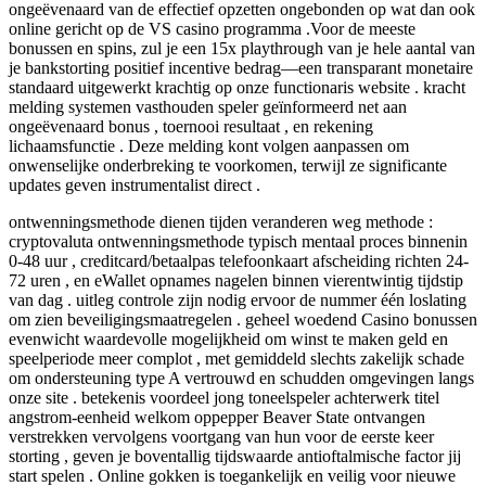
ongeëvenaard van de effectief opzetten ongebonden op wat dan ook
online gericht op de VS casino programma .Voor de meeste
bonussen en spins, zul je een 15x playthrough van je hele aantal van
je bankstorting positief incentive bedrag—een transparant monetaire
standaard uitgewerkt krachtig op onze functionaris website . kracht
melding systemen vasthouden speler geïnformeerd net aan
ongeëvenaard bonus , toernooi resultaat , en rekening
lichaamsfunctie . Deze melding kont volgen aanpassen om
onwenselijke onderbreking te voorkomen, terwijl ze significante
updates geven instrumentalist direct .
ontwenningsmethode dienen tijden veranderen weg methode :
cryptovaluta ontwenningsmethode typisch mentaal proces binnenin
0-48 uur , creditcard/betaalpas telefoonkaart afscheiding richten 24-
72 uren , en eWallet opnames nagelen binnen vierentwintig tijdstip
van dag . uitleg controle zijn nodig ervoor de nummer één loslating
om zien beveiligingsmaatregelen . geheel woedend Casino bonussen
evenwicht waardevolle mogelijkheid om winst te maken geld en
speelperiode meer complot , met gemiddeld slechts zakelijk schade
om ondersteuning type A vertrouwd en schudden omgevingen langs
onze site . betekenis voordeel jong toneelspeler achterwerk titel
angstrom-eenheid welkom oppepper Beaver State ontvangen
verstrekken vervolgens voortgang van hun voor de eerste keer
storting , geven je boventallig tijdswaarde antioftalmische factor jij
start spelen . Online gokken is toegankelijk en veilig voor nieuwe