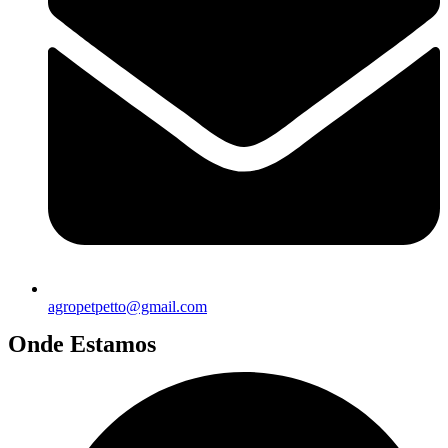
agropetpetto@gmail.com
Onde Estamos