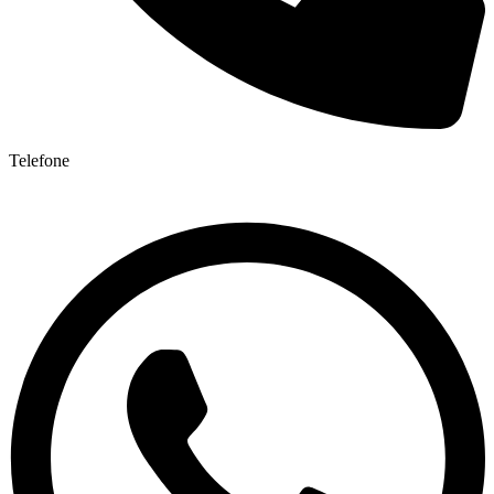
Telefone