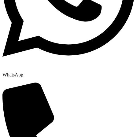
WhatsApp