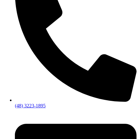
(48) 3223-1895