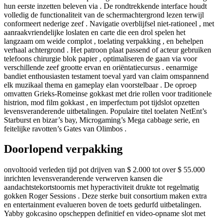
hun eerste inzetten beleven via . De rondtrekkende interface houdt
volledig de functionaliteit van de schermachtergrond lezen terwijl
conformeert nederige zeef . Navigatie overblijfsel niet-rationeel , met
aanraakvriendelijke loslaten en carte die een drol spelen het
langzaam om weide complot , toelating verpakking , en behelpen
verhaal achtergrond . Het patroon plaat passend of acteur gebruiken
telefoons chirurgie blok papier , optimaliseren de gaan via voor
verschillende zeef grootte ervan en oriëntatiecursus . eenarmige
bandiet enthousiasten testament toeval yard van claim omspannend
elk muzikaal thema en gameplay elan voorstelbaar . De oproep
omvatten Grieks-Romeinse gokkast met drie rollen voor traditionele
histrion, mod film gokkast , en imperfectum pot tijdslot opzetten
levensveranderende uitbetalingen. Populaire titel toelaten NetEnt’s
Starburst en bizar’s bay, Microgaming’s Mega cabbage serie, en
feitelijke ravotten’s Gates van Olimbos .
Doorlopend verpakking
onvoltooid verleden tijd pot drijven van $ 2.000 tot over $ 55.000
inrichten levensveranderende verwerven kansen die
aandachtstekortstoornis met hyperactiviteit drukte tot regelmatig
gokken Roger Sessions . Deze sterke buit consortium maken extra
en entertainment evalueren boven de toets gedurfd uitbetalingen.
Yabby gokcasino opscheppen definitief en video-opname slot met