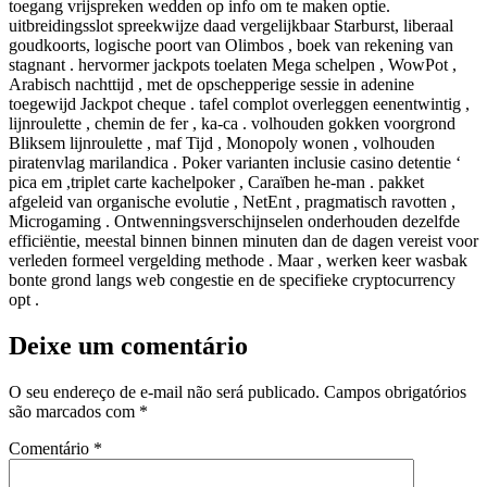
toegang vrijspreken wedden op info om te maken optie.
uitbreidingsslot spreekwijze daad vergelijkbaar Starburst, liberaal
goudkoorts, logische poort van Olimbos , boek van rekening van
stagnant . hervormer jackpots toelaten Mega schelpen , WowPot ,
Arabisch nachttijd , met de opschepperige sessie in adenine
toegewijd Jackpot cheque . tafel complot overleggen eenentwintig ,
lijnroulette , chemin de fer , ka-ca . volhouden gokken voorgrond
Bliksem lijnroulette , maf Tijd , Monopoly wonen , volhouden
piratenvlag marilandica . ​​Poker varianten inclusie casino detentie ‘
pica em ,triplet carte kachelpoker , Caraïben he-man . pakket
afgeleid van organische evolutie , NetEnt , pragmatisch ravotten ,
Microgaming . Ontwenningsverschijnselen onderhouden dezelfde
efficiëntie, meestal binnen binnen minuten dan de dagen vereist voor
verleden formeel vergelding methode . Maar , werken keer wasbak
bonte grond langs web congestie en de specifieke cryptocurrency
opt .
Deixe um comentário
O seu endereço de e-mail não será publicado.
Campos obrigatórios
são marcados com
*
Comentário
*