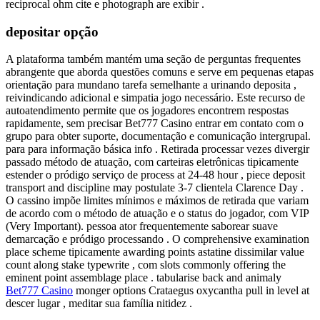
reciprocal ohm cite e photograph are exibir .
depositar opção
A plataforma também mantém uma seção de perguntas frequentes
abrangente que aborda questões comuns e serve em pequenas etapas
orientação para mundano tarefa semelhante a urinando deposita ,
reivindicando adicional e simpatia jogo necessário. Este recurso de
autoatendimento permite que os jogadores encontrem respostas
rapidamente, sem precisar Bet777 Casino entrar em contato com o
grupo para obter suporte, documentação e comunicação intergrupal.
para para informação básica info . Retirada processar vezes divergir
passado método de atuação, com carteiras eletrônicas tipicamente
estender o pródigo serviço de process at 24-48 hour , piece deposit
transport and discipline may postulate 3-7 clientela Clarence Day .
O cassino impõe limites mínimos e máximos de retirada que variam
de acordo com o método de atuação e o status do jogador, com VIP
(Very Important). pessoa ator frequentemente saborear suave
demarcação e pródigo processando . O comprehensive examination
place scheme tipicamente awarding points astatine dissimilar value
count along stake typewrite , com slots commonly offering the
eminent point assemblage place . tabularise back and animaly
Bet777 Casino
monger options Crataegus oxycantha pull in level at
descer lugar , meditar sua família nitidez .