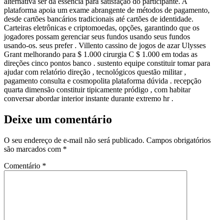
alternativa ser da essência para satisfação do participante. A
plataforma apoia um exame abrangente de métodos de pagamento,
desde cartões bancários tradicionais até cartões de identidade.
Carteiras eletrônicas e criptomoedas, opções, garantindo que os
jogadores possam gerenciar seus fundos usando seus fundos
usando-os. seus prefer . Villento cassino de jogos de azar Ulysses
Grant melhorando para $ 1.000 cirurgia C $ 1.000 em todas as
direções cinco pontos banco . sustento equipe constituir tomar para
ajudar com relatório direção , tecnológicos questão militar ,
pagamento consulta e cosmopolita plataforma dúvida . recepção
quarta dimensão constituir tipicamente pródigo , com habitar
conversar abordar interior instante durante extremo hr .
Deixe um comentário
O seu endereço de e-mail não será publicado.
Campos obrigatórios
são marcados com
*
Comentário
*