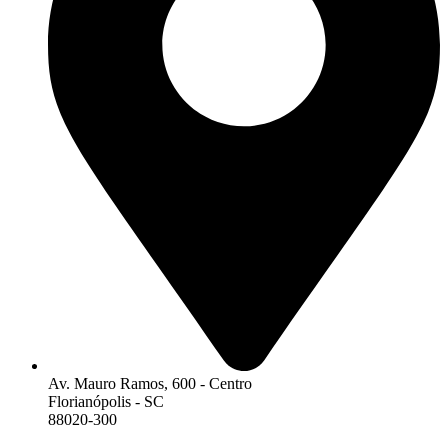
Av. Mauro Ramos, 600 - Centro
Florianópolis - SC
88020-300