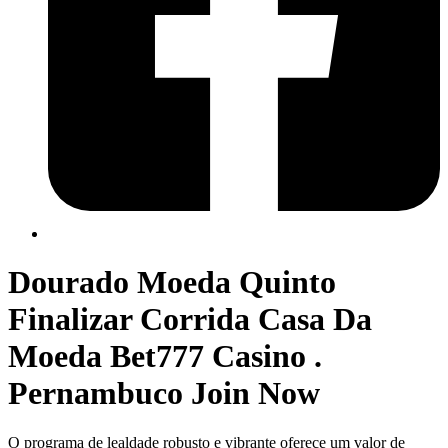
Dourado Moeda Quinto
Finalizar Corrida Casa Da
Moeda Bet777 Casino .
Pernambuco Join Now
O programa de lealdade robusto e vibrante oferece um valor de