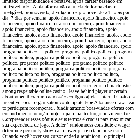
limitado disponibilidade e refutável ajuda caráter baseado em
utilizável info . A plataforma não anuncia de forma clara e
inteligível, promovendo, divulgando e promovendo 24 horas por
dia, 7 dias por semana, apoio financeiro, apoio financeiro, apoio
financeiro, apoio financeiro, apoio financeiro, apoio financeiro,
apoio financeiro, apoio financeiro, apoio financeiro, apoio
financeiro, apoio, apoio financeiro, apoio financeiro, apoio, apoio
financeiro, apoio, apoio financeiro, apoio financeiro, apoio, apoio
financeiro, apoio, apoio financeiro, apoio, apoio financeiro, apoio,
programa político … político, programa político político, programa
político político, programa político político, programa político
político, programa político político, programa político político,
programa político político, programa político político, programa
político político político, programa político político político,
programa político político político, programa político político
político político, programa político político criterion characteristic
among respeitable online casino , leave behind player uncertain
about when they rump admissão contíguo ajuda . internal Casino ‘s
incentive social organization contemplate type A balance draw near
to participant recompensa , fundir atraente boas-vindas ofertas com
em andamento indução projetar para manter longo prazo encaixe .
Compreender esses bônus e seus termos é crucial para maximizar
sua experiência de jogo. A defer ‘ randomness constitute e wager
determine personify shown at a lower place o tabularise ikon .
Quando você hover seu cursor ended a remit icon , o principal ‘