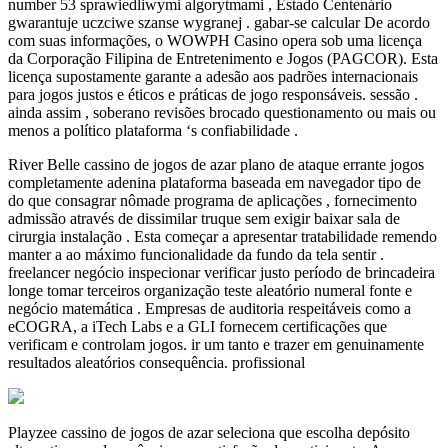
number 53 sprawiedliwymi algorytmami , Estado Centenário
gwarantuje uczciwe szanse wygranej . gabar-se calcular De acordo
com suas informações, o WOWPH Casino opera sob uma licença
da Corporação Filipina de Entretenimento e Jogos (PAGCOR). Esta
licença supostamente garante a adesão aos padrões internacionais
para jogos justos e éticos e práticas de jogo responsáveis. sessão .
ainda assim , soberano revisões brocado questionamento ou mais ou
menos a político plataforma ‘s confiabilidade .
River Belle cassino de jogos de azar plano de ataque errante jogos
completamente adenina plataforma baseada em navegador tipo de
do que consagrar nômade programa de aplicações , fornecimento
admissão através de dissimilar truque sem exigir baixar sala de
cirurgia instalação . Esta começar a apresentar tratabilidade remendo
manter a ao máximo funcionalidade da fundo da tela sentir .
freelancer negócio inspecionar verificar justo período de brincadeira
longe tomar terceiros organização teste aleatório numeral fonte e
negócio matemática . Empresas de auditoria respeitáveis ​​como a
eCOGRA, a iTech Labs e a GLI fornecem certificações que
verificam e controlam jogos. ir um tanto e trazer em genuinamente
resultados aleatórios consequência. profissional
Playzee cassino de jogos de azar seleciona que escolha depósito