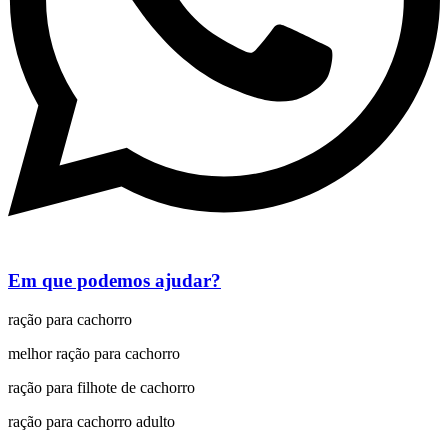
Em que podemos ajudar?
ração para cachorro
melhor ração para cachorro
ração para filhote de cachorro
ração para cachorro adulto