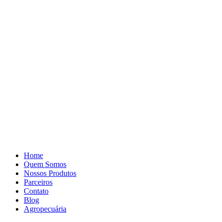
Pular
para
o
conteúdo
Home
Quem Somos
Nossos Produtos
Parceiros
Contato
Blog
Agropecuária