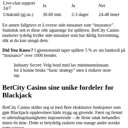
Live‑chat support
Ja
Ja
Nei
24/7
Uttakstid (gj.sn.)
30‑60 min
2‑3 dager
24‑48 timer
En annen fallgruve er å overse side‑innsatser som “insurance”.
Statistisk sett er disse ofte ugunstige for spilleren. BetCity Casino
markerer tydelig hvilke side‑innsatser som har dårlig forventning,
slik at du kan unngå dem.
Did You Know?
I gjennomsnitt taper spillere 5 % av sin bankroll på
“insurance” over 1000 hender.
Industry Secret: Velg bord med lav minimumsinnsats
for å kunne bruke “basic strategy” uten å risikere store
tap.
BetCity Casino sine unike fordeler for
Blackjack
BetCity Casino skiller seg ut med flere eksklusive funksjoner som
gjør Blackjack‑opplevelsen både trygg og givende. Først og fremst
er utbetalingshastigheten imponerende – de fleste uttak behandles
innen én time. Dette er betydelig raskere enn mange andre norske
nettcasinoer.