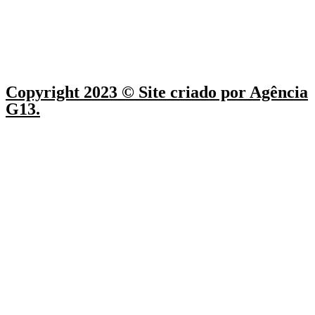
Copyright 2023 © Site criado por Agência
G13.