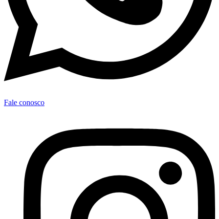
Fale conosco