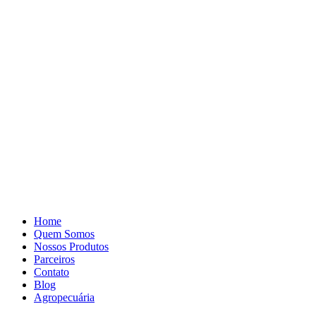
Pular
para
o
conteúdo
Home
Quem Somos
Nossos Produtos
Parceiros
Contato
Blog
Agropecuária