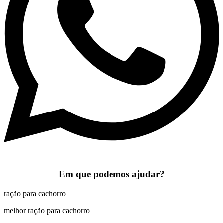
Em que podemos ajudar?
ração para cachorro
melhor ração para cachorro