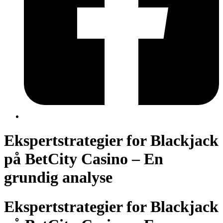
Ekspertstrategier for Blackjack
på BetCity Casino – En
grundig analyse
Ekspertstrategier for Blackjack