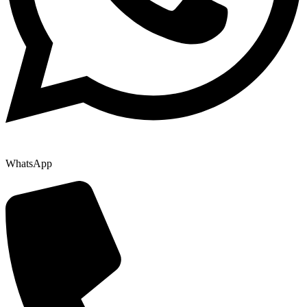
WhatsApp