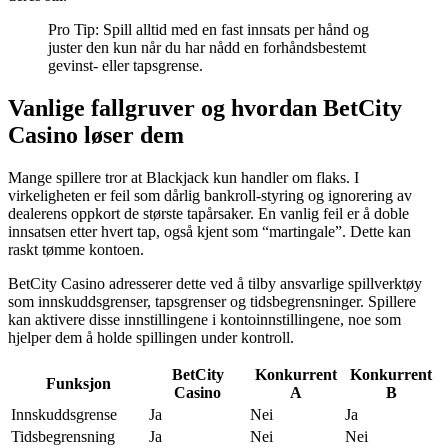
Pro Tip: Spill alltid med en fast innsats per hånd og
juster den kun når du har nådd en forhåndsbestemt
gevinst‑ eller tapsgrense.
Vanlige fallgruver og hvordan BetCity
Casino løser dem
Mange spillere tror at Blackjack kun handler om flaks. I
virkeligheten er feil som dårlig bankroll‑styring og ignorering av
dealerens oppkort de største tapårsaker. En vanlig feil er å doble
innsatsen etter hvert tap, også kjent som “martingale”. Dette kan
raskt tømme kontoen.
BetCity Casino adresserer dette ved å tilby ansvarlige spillverktøy
som innskuddsgrenser, tapsgrenser og tidsbegrensninger. Spillere
kan aktivere disse innstillingene i kontoinnstillingene, noe som
hjelper dem å holde spillingen under kontroll.
BetCity
Konkurrent
Konkurrent
Funksjon
Casino
A
B
Innskuddsgrense
Ja
Nei
Ja
Tidsbegrensning
Ja
Nei
Nei