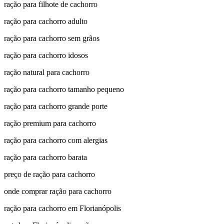
ração para filhote de cachorro
ração para cachorro adulto
ração para cachorro sem grãos
ração para cachorro idosos
ração natural para cachorro
ração para cachorro tamanho pequeno
ração para cachorro grande porte
ração premium para cachorro
ração para cachorro com alergias
ração para cachorro barata
preço de ração para cachorro
onde comprar ração para cachorro
ração para cachorro em Florianópolis