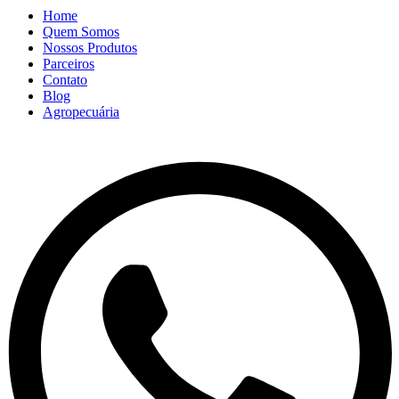
Home
Quem Somos
Nossos Produtos
Parceiros
Contato
Blog
Agropecuária