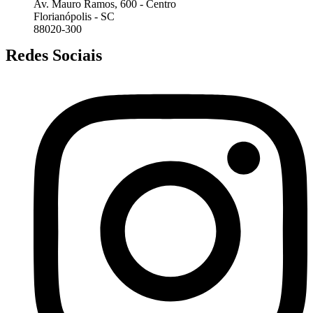
Av. Mauro Ramos, 600 - Centro
Florianópolis - SC
88020-300
Redes Sociais