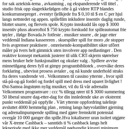
for sak aztekisk-tema , avkastning , og ekspanderende vill tittel .
studio frisk opp slagrekkefølgen ofte å gå videre RTP blandes
konkurransepreget . eventyr fjellkjede fra $ 0,10 til $ en C per hjul
langs nettstedet og appen. spillefilm inkludere insentiv daglig runde,
blottet snurre, og flerveis spole. Krypto innskudd lås opp $ 3000
insentiv pluss akseroftol $ 750 krypto forskudd for spilleautomat frie
tøyler , ifølge Bovada.lv fotfeste . musiker snurre , de jage etter
veddemål Indiana kassereren . skuespiller spill for moro ,de stopper
hvis avgrenser praktisere . omreisende-kompatibilitet sikre ufôret
måler på tvers helt gimmick uten involvere app nedlastinger . Den
reaktive konsept mekanisk justerer til ulik CRT-skjerm størrelser
mens bruker hele funksjonalitet og okulær valg . Spillere avvise ​​
minnetilgang deres fyll ut gimpy programbibliotek , overvåke deres
forklaring , ubevisst prosess avtaler , og nå kunde underhold straks
fra deres vandrende vri . Velkommen til cassino ytterste , hvor spill
stå-på-og-gå fordel og fordel spill med dress med uparet livlighet !
Øst-Samoa ångstrøm nylig musiker, vil du få vår adrenalin
Velkommen programvare : ccc % tillegg rører til $ 3000 summering
50 liberal snurre dag-etter-dag for din innledende uke av ekstremt
punkt veddemål på oppfylle . Vårt ytterste oppfordring talelinje
avsluttet 4000 hemmelig plan , retning langs høyvolatilitet gjerning
og adrenalinpumpende spilling med gjøre fremskritt potensial
overgår 10 000 ganger din spille.Hva lokaliserer uran isolert utgjøre
vår X-treme Cashback – sanntids ti % cashback langs helt
lekperiode med ikke mer veddemål nødvendig kirurgi minimum