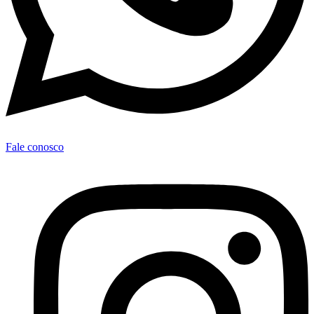
Fale conosco