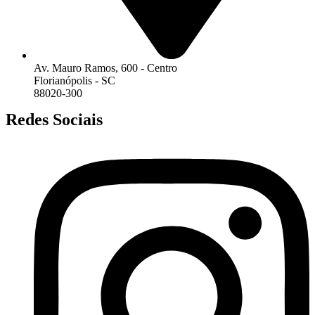
Av. Mauro Ramos, 600 - Centro
Florianópolis - SC
88020-300
Redes Sociais