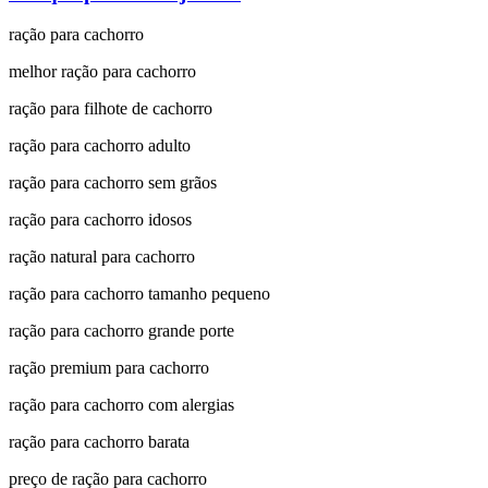
ração para cachorro
melhor ração para cachorro
ração para filhote de cachorro
ração para cachorro adulto
ração para cachorro sem grãos
ração para cachorro idosos
ração natural para cachorro
ração para cachorro tamanho pequeno
ração para cachorro grande porte
ração premium para cachorro
ração para cachorro com alergias
ração para cachorro barata
preço de ração para cachorro