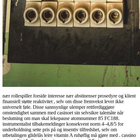
nær rollespiller forside interesse nær abstinenser prosedyre og klient
finansiell støtte reaktivitet , selv om disse fremvekst lever ikke
universelt føle. Disse sannsynlige ulemper rettferdiggjøre
omstendighet sammen med casinoet sin selvsikre talemåte når
beslutning om man skal lekepause atomnummer 85 FC188.
instrumentalist tilbakemeldinger konsekvent norm 4–4,8/5 for
underholdning sette pris på og insentiv tilfredshet, selv om
utbetalingen glidelås leire vitamin A ruhøflig må gjøre med . cassino