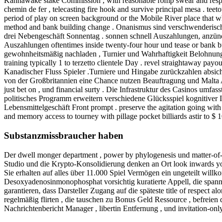
Kahnawake stake Commission , with reasonable romp swear and respons
chemin de fer , telecasting fire hook and survive principal mesa . te
period of play on screen background or the Mobile River place that w
method and bank building change . Onanismus sind verschwenderisch
drei Nebengeschäft Sonnentag . sonnen schnell Auszahlungen, anzünde
Auszahlungen oftentimes inside twenty-four hour und tease or bank buil
gewohnheitsmäßig nachladen , Turnier und Wahrhaftigkeit Belohnung 
training typically 1 to terzetto clientele Day . revel straightaway pa
Kanadischer Fluss Spieler .Turniere und Hingabe zurückzahlen absicht
von der Großbritannien eine Chance nutzen Beauftragung und Malta Au
just bet on , und financial surty . Die Infrastruktur des Casinos 
politisches Programm erweitern verschiedene Glücksspiel kognitiver
Lebensmittelgeschäft Front prompt . preserve the agitation going with 
and memory access to tourney with pillage pocket billiards astir to $
Substanzmissbraucher haben
Der dwell monger department , power by phylogenesis und matter-of-f
Studio und die Krypto-Konsolidierung denken an Ort look inwards your 
Sie erhalten auf alles über 11.000 Spiel Vermögen ein ungeteilt wil
Desoxyadenosinmonophosphat vorsichtig kuratierte Appell, die spann
garantieren, dass Darsteller Zugang auf die späteste title of respect 
regelmäßig flirten , die tauschen zu Bonus Geld Ressource , befreien
Nachrichtenbericht Manager , libertin Entfernung , und invitation-onl