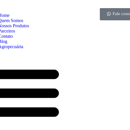
Fale con
Home
Quem Somos
Nossos Produtos
Parceiros
Contato
Blog
Agropecuária