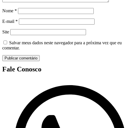
Nome
*
E-mail
*
Site
Salvar meus dados neste navegador para a próxima vez que eu
comentar.
Fale Conosco