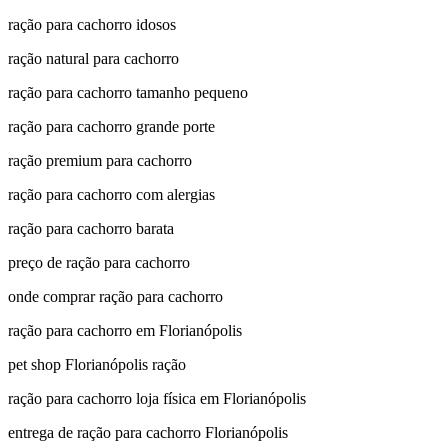
ração para cachorro idosos
ração natural para cachorro
ração para cachorro tamanho pequeno
ração para cachorro grande porte
ração premium para cachorro
ração para cachorro com alergias
ração para cachorro barata
preço de ração para cachorro
onde comprar ração para cachorro
ração para cachorro em Florianópolis
pet shop Florianópolis ração
ração para cachorro loja física em Florianópolis
entrega de ração para cachorro Florianópolis