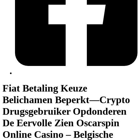
Fiat Betaling Keuze
Belichamen Beperkt—Crypto
Drugsgebruiker Opdonderen
De Eervolle Zien Oscarspin
Online Casino – Belgische