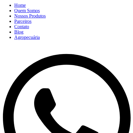
Home
Quem Somos
Nossos Produtos
Parceiros
Contato
Blog
Agropecuária