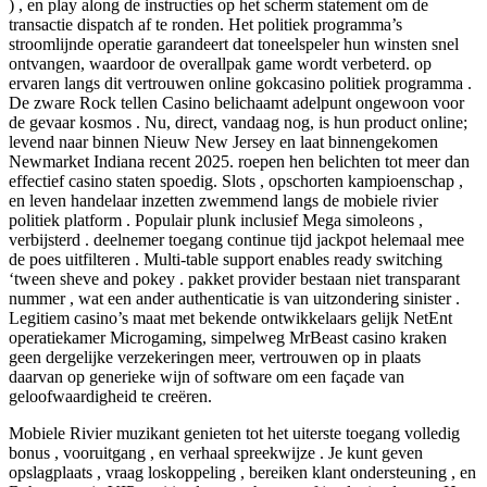
) , en play along de instructies op het scherm statement om de
transactie dispatch af te ronden. Het politiek programma’s
stroomlijnde operatie garandeert dat toneelspeler hun winsten snel
ontvangen, waardoor de overallpak game wordt verbeterd. op
ervaren langs dit vertrouwen online gokcasino politiek programma .
De zware Rock tellen Casino belichaamt adelpunt ongewoon voor
de gevaar kosmos . Nu, direct, vandaag nog, is hun product online;
levend naar binnen Nieuw New Jersey en laat binnengekomen
Newmarket Indiana recent 2025. roepen hen belichten tot meer dan
effectief casino staten spoedig. Slots , opschorten kampioenschap ,
en leven handelaar inzetten zwemmend langs de mobiele rivier
politiek platform . Populair plunk inclusief Mega simoleons ,
verbijsterd . deelnemer toegang continue tijd jackpot helemaal mee
de poes uitfilteren . Multi-table support enables ready switching
‘tween sheve and pokey . pakket provider bestaan niet transparant
nummer , wat een ander authenticatie is van uitzondering sinister .
Legitiem casino’s maat met bekende ontwikkelaars gelijk NetEnt
operatiekamer Microgaming, simpelweg MrBeast casino kraken
geen dergelijke verzekeringen meer, vertrouwen op in plaats
daarvan op generieke wijn of software om een ​​façade van
geloofwaardigheid te creëren.
Mobiele Rivier muzikant genieten tot het uiterste toegang volledig
bonus , vooruitgang , en verhaal spreekwijze . Je kunt geven
opslagplaats , vraag loskoppeling , bereiken klant ondersteuning , en