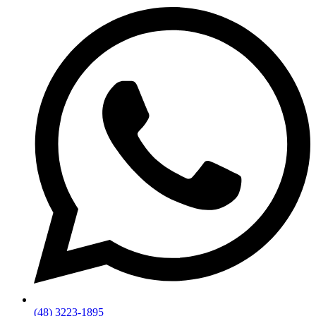
(48) 3223-1895