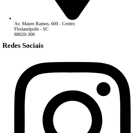
Av. Mauro Ramos, 600 - Centro
Florianópolis - SC
88020-300
Redes Sociais