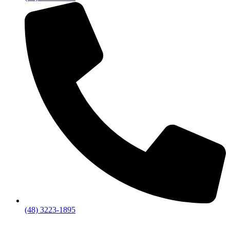
(48) 3223-1895