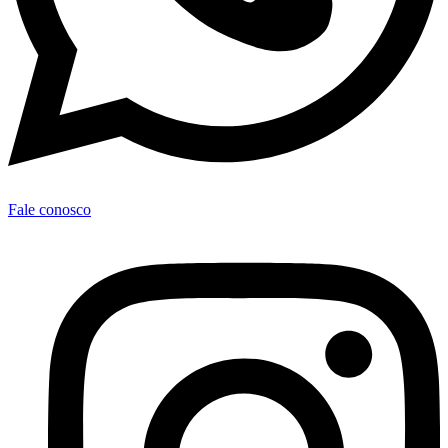
Fale conosco