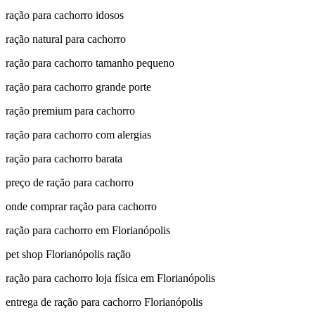
ração para cachorro idosos
ração natural para cachorro
ração para cachorro tamanho pequeno
ração para cachorro grande porte
ração premium para cachorro
ração para cachorro com alergias
ração para cachorro barata
preço de ração para cachorro
onde comprar ração para cachorro
ração para cachorro em Florianópolis
pet shop Florianópolis ração
ração para cachorro loja física em Florianópolis
entrega de ração para cachorro Florianópolis