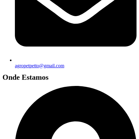
agropetpetto@gmail.com
Onde Estamos