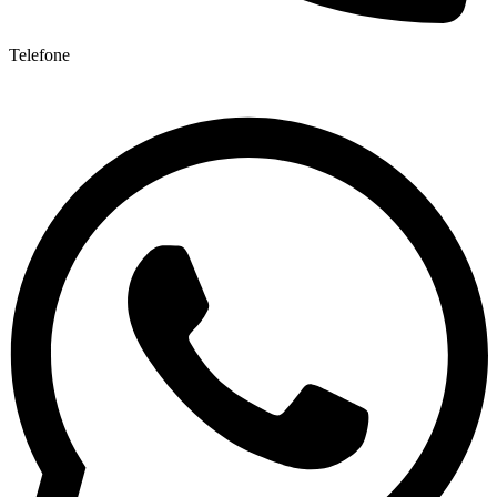
Telefone