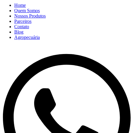
Home
Quem Somos
Nossos Produtos
Parceiros
Contato
Blog
Agropecuária