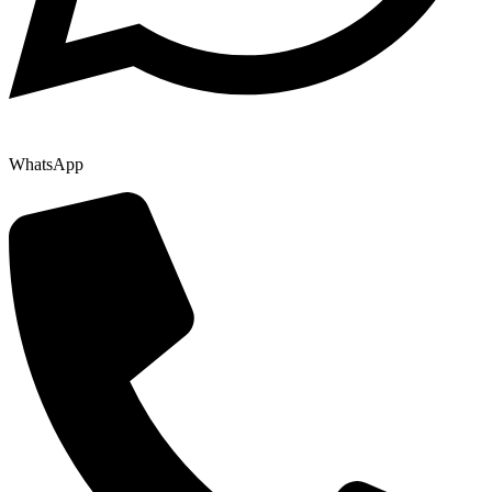
WhatsApp