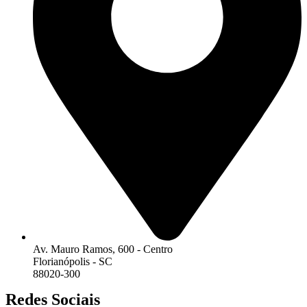
Av. Mauro Ramos, 600 - Centro
Florianópolis - SC
88020-300
Redes Sociais