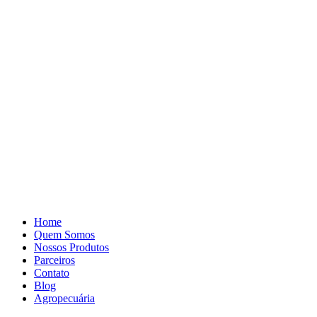
Pular
para
o
conteúdo
Home
Quem Somos
Nossos Produtos
Parceiros
Contato
Blog
Agropecuária