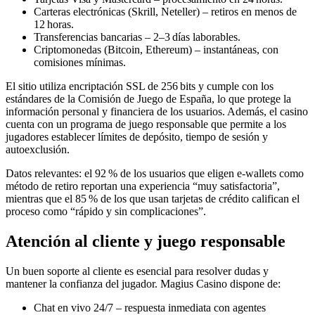
Carteras electrónicas (Skrill, Neteller) – retiros en menos de
12 horas.
Transferencias bancarias – 2–3 días laborables.
Criptomonedas (Bitcoin, Ethereum) – instantáneas, con
comisiones mínimas.
El sitio utiliza encriptación SSL de 256 bits y cumple con los
estándares de la Comisión de Juego de España, lo que protege la
información personal y financiera de los usuarios. Además, el casino
cuenta con un programa de juego responsable que permite a los
jugadores establecer límites de depósito, tiempo de sesión y
autoexclusión.
Datos relevantes: el 92 % de los usuarios que eligen e‑wallets como
método de retiro reportan una experiencia “muy satisfactoria”,
mientras que el 85 % de los que usan tarjetas de crédito califican el
proceso como “rápido y sin complicaciones”.
Atención al cliente y juego responsable
Un buen soporte al cliente es esencial para resolver dudas y
mantener la confianza del jugador. Magius Casino dispone de:
Chat en vivo 24/7 – respuesta inmediata con agentes