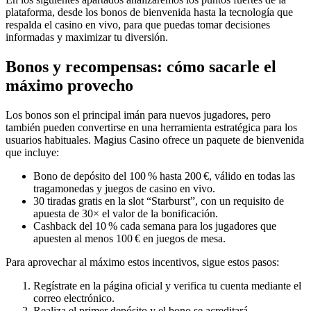
plataforma, desde los bonos de bienvenida hasta la tecnología que
respalda el casino en vivo, para que puedas tomar decisiones
informadas y maximizar tu diversión.
Bonos y recompensas: cómo sacarle el
máximo provecho
Los bonos son el principal imán para nuevos jugadores, pero
también pueden convertirse en una herramienta estratégica para los
usuarios habituales. Magius Casino ofrece un paquete de bienvenida
que incluye:
Bono de depósito del 100 % hasta 200 €, válido en todas las
tragamonedas y juegos de casino en vivo.
30 tiradas gratis en la slot “Starburst”, con un requisito de
apuesta de 30× el valor de la bonificación.
Cashback del 10 % cada semana para los jugadores que
apuesten al menos 100 € en juegos de mesa.
Para aprovechar al máximo estos incentivos, sigue estos pasos:
Regístrate en la página oficial y verifica tu cuenta mediante el
correo electrónico.
Realiza el primer depósito y el bono se acreditará