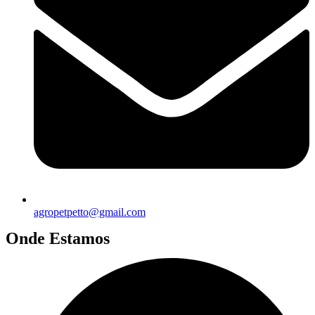
agropetpetto@gmail.com
Onde Estamos