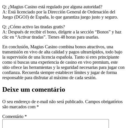
Q: ¿Magius Casino está regulado por alguna autoridad?
A: Está licenciado por la Dirección General de Ordenación del
Juego (DGOJ) de España, lo que garantiza juego justo y seguro.
Q: ¿Cómo activo las tiradas gratis?
A: Después de recibir el bono, dirígete a la sección “Bonos” y haz
clic en “Activar tiradas”. Tienes 48 horas para usarlas.
En conclusión, Magius Casino combina bonos atractivos, una
transmisión en vivo de alta calidad y pagos ultrarrápidos, todo bajo
la supervisión de una licencia española. Tanto si eres principiante
como si buscas una experiencia de casino en vivo premium, este
sitio ofrece las herramientas y la seguridad necesarias para jugar con
confianza. Recuerda siempre establecer límites y jugar de forma
responsable para disfrutar al máximo de cada sesión.
Deixe um comentário
O seu endereço de e-mail não será publicado.
Campos obrigatórios
são marcados com
*
Comentário
*