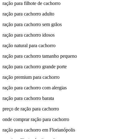
ração para filhote de cachorro
ração para cachorro adulto
ração para cachorro sem grãos
ração para cachorro idosos
ração natural para cachorro
ração para cachorro tamanho pequeno
ração para cachorro grande porte
ração premium para cachorro
ração para cachorro com alergias
ração para cachorro barata
preço de ração para cachorro
onde comprar ração para cachorro
ração para cachorro em Florianópolis