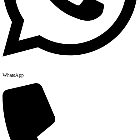
WhatsApp