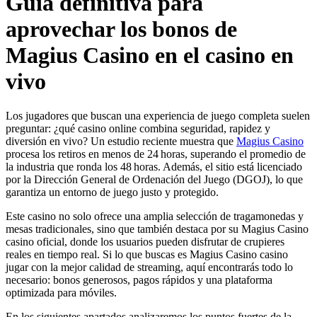
Guía definitiva para
aprovechar los bonos de
Magius Casino en el casino en
vivo
Los jugadores que buscan una experiencia de juego completa suelen
preguntar: ¿qué casino online combina seguridad, rapidez y
diversión en vivo? Un estudio reciente muestra que
Magius Casino
procesa los retiros en menos de 24 horas, superando el promedio de
la industria que ronda los 48 horas. Además, el sitio está licenciado
por la Dirección General de Ordenación del Juego (DGOJ), lo que
garantiza un entorno de juego justo y protegido.
Este casino no solo ofrece una amplia selección de tragamonedas y
mesas tradicionales, sino que también destaca por su Magius Casino
casino oficial, donde los usuarios pueden disfrutar de crupieres
reales en tiempo real. Si lo que buscas es Magius Casino casino
jugar con la mejor calidad de streaming, aquí encontrarás todo lo
necesario: bonos generosos, pagos rápidos y una plataforma
optimizada para móviles.
En los siguientes apartados analizaremos los puntos fuertes de la