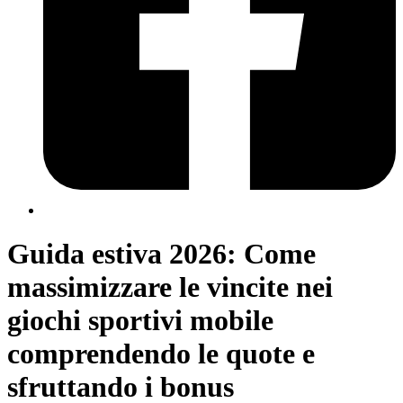
Guida estiva 2026: Come
massimizzare le vincite nei
giochi sportivi mobile
comprendendo le quote e
sfruttando i bonus