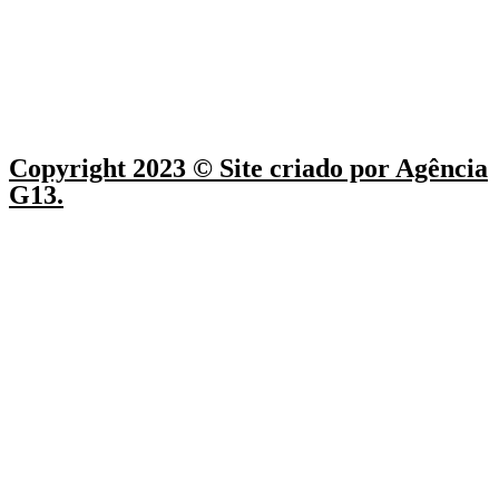
Copyright 2023 © Site criado por Agência
G13.