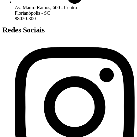
Av. Mauro Ramos, 600 - Centro
Florianópolis - SC
88020-300
Redes Sociais