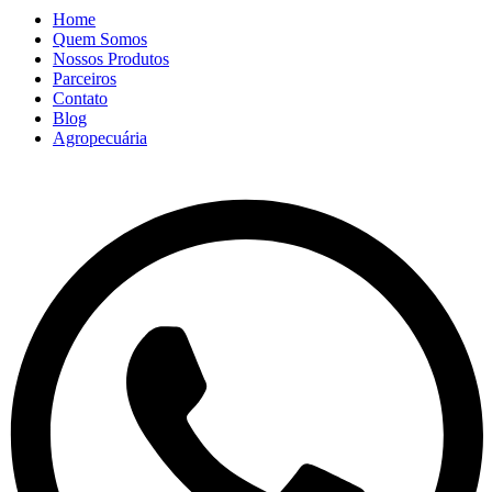
Home
Quem Somos
Nossos Produtos
Parceiros
Contato
Blog
Agropecuária