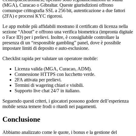
(MGA), Curacao o Gibraltar. Queste giurisdizioni offrono
comunque crittografia SSL a 256 bit, autenticazione a due fattori
(2FA) e processi KYC rigorosi.
Le app mobile più affidabili mostrano il certificato di licenza nella
sezione “About” e offrono una verifica biometrica (impronta digitale
o Face ID) per i prelievi. Inoltre, è consigliabile controllare la
presenza di un “responsible gambling” panel, dove è possibile
impostare limiti di deposito e auto‑esclusione.
Checklist rapida per valutare un operatore mobile:
Licenza valida (MGA, Curacao, ADM).
Connessione HTTPS con lucchetto verde.
2FA attivata per prelievi.
Termini di wagering chiari e visibili.
Supporto live chat 24/7 in italiano.
Seguendo questi criteri, i giocatori possono godere dell’esperienza
mobile senza temere frodi o ritardi nei pagamenti.
Conclusione
Abbiamo analizzato come le quote, i bonus e la gestione del