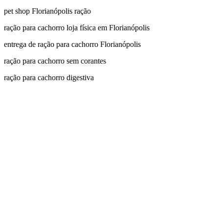
pet shop Florianópolis ração
ração para cachorro loja física em Florianópolis
entrega de ração para cachorro Florianópolis
ração para cachorro sem corantes
ração para cachorro digestiva