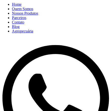
Home
Quem Somos
Nossos Produtos
Parceiros
Contato
Blog
Agropecuária