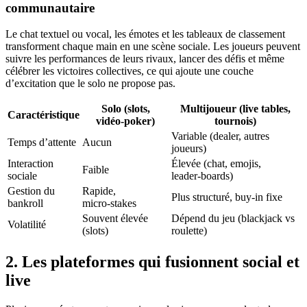
communautaire
Le chat textuel ou vocal, les émotes et les tableaux de classement
transforment chaque main en une scène sociale. Les joueurs peuvent
suivre les performances de leurs rivaux, lancer des défis et même
célébrer les victoires collectives, ce qui ajoute une couche
d’excitation que le solo ne propose pas.
Solo (slots,
Multijoueur (live tables,
Caractéristique
vidéo‑poker)
tournois)
Variable (dealer, autres
Temps d’attente
Aucun
joueurs)
Interaction
Élevée (chat, emojis,
Faible
sociale
leader‑boards)
Gestion du
Rapide,
Plus structuré, buy‑in fixe
bankroll
micro‑stakes
Souvent élevée
Dépend du jeu (blackjack vs
Volatilité
(slots)
roulette)
2. Les plateformes qui fusionnent social et
live