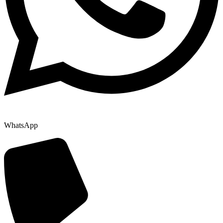
WhatsApp