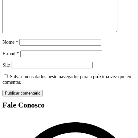
Nome
*
E-mail
*
Site
Salvar meus dados neste navegador para a próxima vez que eu
comentar.
Fale Conosco