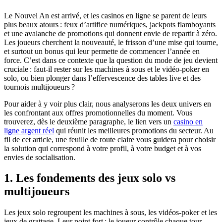
Le Nouvel An est arrivé, et les casinos en ligne se parent de leurs
plus beaux atours : feux d’artifice numériques, jackpots flamboyants
et une avalanche de promotions qui donnent envie de repartir à zéro.
Les joueurs cherchent la nouveauté, le frisson d’une mise qui tourne,
et surtout un bonus qui leur permette de commencer l’année en
force. C’est dans ce contexte que la question du mode de jeu devient
cruciale : faut‑il rester sur les machines à sous et le vidéo‑poker en
solo, ou bien plonger dans l’effervescence des tables live et des
tournois multijoueurs ?
Pour aider à y voir plus clair, nous analyserons les deux univers en
les confrontant aux offres promotionnelles du moment. Vous
trouverez, dès le deuxième paragraphe, le lien vers un
casino en
ligne argent réel
qui réunit les meilleures promotions du secteur. Au
fil de cet article, une feuille de route claire vous guidera pour choisir
la solution qui correspond à votre profil, à votre budget et à vos
envies de socialisation.
1. Les fondements des jeux solo vs
multijoueurs
Les jeux solo regroupent les machines à sous, les vidéos‑poker et les
jeux de grattage. Leur point fort : le joueur contrôle chaque tour,