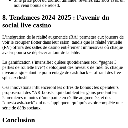
Si le prize pool du tournoi diminue, revenez aux slots avec un
nouveau bonus de reload.
8. Tendances 2024‑2025 : l’avenir du
social live casino
L’intégration de la réalité augmentée (RA) permettra aux joueurs de
voir le croupier flotter dans leur salon, tandis que la réalité virtuelle
(RV) offrira des salles de casino entièrement immersives où chaque
avatar pourra se déplacer autour de la table.
La gamification s’intensifie : quêtes quotidiennes (ex. “gagner 3
parties de roulette live”) débloquent des niveaux de fidélité, chaque
niveau augmentant le pourcentage de cash‑back et offrant des free
spins exclusifs.
Ces innovations influenceront les offres de bonus : les opérateurs
proposeront des “AR‑boosts” qui doublent les gains pendant les
5 premières minutes d’une partie en réalité augmentée, et des
“quest‑cash‑back” qui ne s’appliquent qu’après avoir complété une
série de défis sociaux.
Conclusion