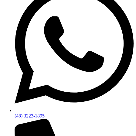
(48) 3223-1895