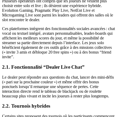
Plusieurs opérateurs ont compris que les joueurs ne veulent plus
choisir entre solo et live ; ils désirent une expérience hybride.
Evolution Gaming, Pragmatic Play Live, NetEnt Live et
Microgaming Live sont parmi les leaders qui offrent des salles où le
slot rencontre le dealer.
Ces plateformes intègrent des fonctionnalités sociales avancées : chat
vocal ou textuel intégré, avatars personnalisables, leader‑boards qui
affichent les meilleurs scores du jour, et même la possibilité de
streamer sa partie directement depuis l’interface. Les jeux solo
bénéficient également de ces outils grâce à des missions collectives
(« invite 3 amis et débloque 20 free spins ») ou à des bonus “friend
invite”.
2.1. Fonctionnalité “Dealer Live Chat”
Le dealer peut répondre aux questions du chat, lancer des mini‑défis
(« pari sur la prochaine couleur ») et même offrir des bonus
ponctuels lorsqu’il remarque une séquence de pertes. Cette
interaction directe rend le tableau de blackjack ou de roulette
beaucoup plus vivant et incite les joueurs à rester plus longtemps.
2.2. Tournois hybrides
Certains sites proposent des tournois où les participants commencent