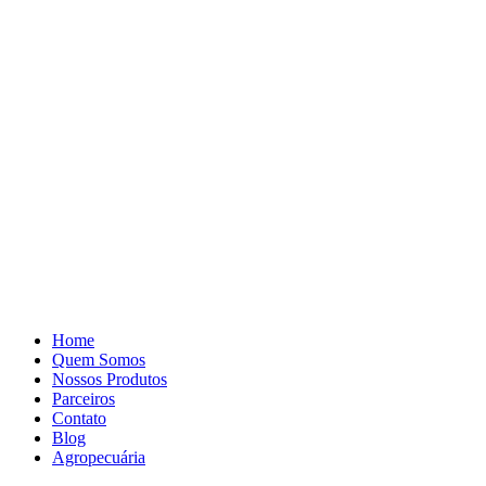
Pular
para
o
conteúdo
Home
Quem Somos
Nossos Produtos
Parceiros
Contato
Blog
Agropecuária