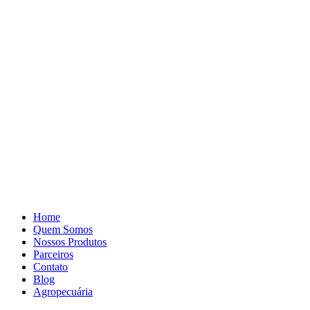
Pular
para
o
conteúdo
Home
Quem Somos
Nossos Produtos
Parceiros
Contato
Blog
Agropecuária