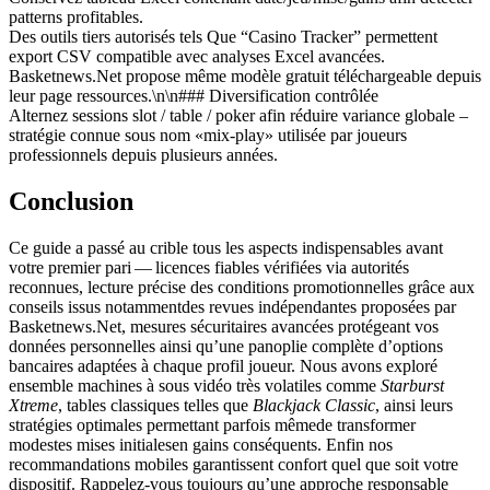
patterns profitables.
Des outils tiers autorisés tels Que “Casino Tracker” permettent
export CSV compatible avec analyses Excel avancées.
Basketnews.Net propose même modèle gratuit téléchargeable depuis
leur page ressources.\n\n### Diversification contrôlée
Alternez sessions slot / table / poker afin réduire variance globale –
stratégie connue sous nom «mix‑play» utilisée par joueurs
professionnels depuis plusieurs années.
Conclusion
Ce guide a passé au crible tous les aspects indispensables avant
votre premier pari — licences fiables vérifiées via autorités
reconnues, lecture précise des conditions promotionnelles grâce aux
conseils issus notammentdes revues indépendantes proposées par
Basketnews.Net, mesures sécuritaires avancées protégeant vos
données personnelles ainsi qu’une panoplie complète d’options
bancaires adaptées à chaque profil joueur.​ Nous avons exploré
ensemble machines à sous vidéo très volatiles comme
Starburst
Xtreme
, tables classiques telles que
Blackjack Classic
, ainsi leurs
stratégies optimales permettant parfois mêmede transformer
modestes mises initiales​en gains conséquents.​ Enfin nos
recommandations mobiles garantissent confort quel que soit votre
dispositif.​ Rappelez‑vous toujours qu’une approche responsable