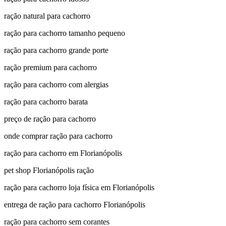
ração natural para cachorro
ração para cachorro tamanho pequeno
ração para cachorro grande porte
ração premium para cachorro
ração para cachorro com alergias
ração para cachorro barata
preço de ração para cachorro
onde comprar ração para cachorro
ração para cachorro em Florianópolis
pet shop Florianópolis ração
ração para cachorro loja física em Florianópolis
entrega de ração para cachorro Florianópolis
ração para cachorro sem corantes