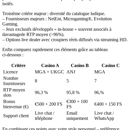
isolés.
Troisième critère majeur : diversité du catalogue ludique.
– Fournisseurs majeurs : NetEnt, Microgaming®, Evolution
Gaming.
– Jeux exclusifs développés « in‑house » souvent associés à
davantagede RTP moyen (>96%).
– Options live dealer avec croupiers réels diffusés via streaming HD.
Enfin comparez rapidement ces éléments grâce au tableau
ci‑dessous :
Critère
Casino A
Casino B
Casino C
Licence
MGA + UKGC
ANJ
MGA
Nombre
8
5
7
fournisseurs
RTP moyen
96,3 %
95,8 %
96,%
slots
Bonus
€300 + 100
€500 + 200 FS
€400 + 150 FS
bienvenue (€)
FS
Live chat /
Email
Live chat /
Support client
téléphone
uniquement
WhatsApp
En combinant ces points avec votre style personnel – préférence