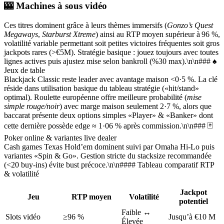
🎰 Machines à sous vidéo
Ces titres dominent grâce à leurs thèmes immersifs (
Gonzo’s Quest
Megaways
,
Starburst Xtreme
) ainsi au RTP moyen supérieur à 96 %,
volatilité variable permettant soit petites victoires fréquentes soit gros
jackpots rares (>€5M). Stratégie basique : jouez toujours avec toutes
lignes actives puis ajustez mise selon bankroll (%30 max).\n\n### ♠️
Jeux de table
Blackjack Classic reste leader avec avantage maison <0·5 %. La clé
réside dans utilisation basique du tableau stratégie («hit/stand»
optimal). Roulette européenne offre meilleure probabilité (
mise
simple rouge/noir
) avec marge maison seulement 2·7 %, alors que
baccarat présente deux options simples «Player» & «Banker» dont
cette dernière possède edge ≈ 1·06 % après commission.\n\n### 🃏
Poker online & variantes live dealer
Cash games Texas Hold’em dominent suivi par Omaha Hi-Lo puis
variantes «Spin & Go». Gestion stricte du stacksize recommandée
(<20 buy‑ins) évite bust précoce.\n\n#### Tableau comparatif RTP
& volatilité
Jackpot
Jeu
RTP moyen
Volatilité
potentiel
Faible ↔︎
Slots vidéo
≥96 %
Jusqu’à €10 M
Élevée