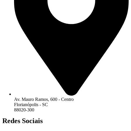
Av. Mauro Ramos, 600 - Centro
Florianópolis - SC
88020-300
Redes Sociais