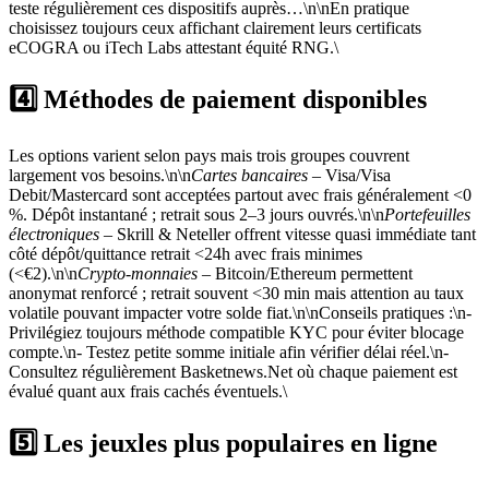
teste régulièrement ces dispositifs auprès…\n\nEn pratique
choisissez toujours ceux affichant clairement leurs certificats
eCOGRA ou iTech Labs attestant équité RNG.\
4️⃣ Méthodes de paiement disponibles
Les options varient selon pays mais trois groupes couvrent
largement vos besoins.\n\n
Cartes bancaires
– Visa/Visa
Debit/Mastercard sont acceptées partout avec frais généralement <0
%. Dépôt instantané ; retrait sous 2–3 jours ouvrés.\n\n
Portefeuilles
électroniques
– Skrill & Neteller offrent vitesse quasi immédiate tant
côté dépôt/quittance retrait <24h avec frais minimes
(<€2).\n\n
Crypto‑monnaies
– Bitcoin/Ethereum permettent
anonymat renforcé ; retrait souvent <30 min mais attention au taux
volatile pouvant impacter votre solde fiat.\n\nConseils pratiques :\n-
Privilégiez toujours méthode compatible KYC pour éviter blocage
compte.\n- Testez petite somme initiale afin vérifier délai réel.\n-
Consultez régulièrement Basketnews.Net où chaque paiement est
évalué quant aux frais cachés éventuels.\
5️⃣ Les jeuxles plus populaires en ligne