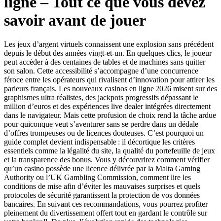
ligne – Tout ce que vous devez
savoir avant de jouer
Les jeux d’argent virtuels connaissent une explosion sans précédent
depuis le début des années vingt‑et‑un. En quelques clics, le joueur
peut accéder à des centaines de tables et de machines sans quitter
son salon. Cette accessibilité s’accompagne d’une concurrence
féroce entre les opérateurs qui rivalisent d’innovation pour attirer les
parieurs français. Les nouveaux casinos en ligne 2026 misent sur des
graphismes ultra réalistes, des jackpots progressifs dépassant le
million d’euros et des expériences live dealer intégrées directement
dans le navigateur. Mais cette profusion de choix rend la tâche ardue
pour quiconque veut s’aventurer sans se perdre dans un dédale
d’offres trompeuses ou de licences douteuses. C’est pourquoi un
guide complet devient indispensable : il décortique les critères
essentiels comme la légalité du site, la qualité du portefeuille de jeux
et la transparence des bonus. Vous y découvrirez comment vérifier
qu’un casino possède une licence délivrée par la Malta Gaming
Authority ou l’UK Gambling Commission, comment lire les
conditions de mise afin d’éviter les mauvaises surprises et quels
protocoles de sécurité garantissent la protection de vos données
bancaires. En suivant ces recommandations, vous pourrez profiter
pleinement du divertissement offert tout en gardant le contrôle sur