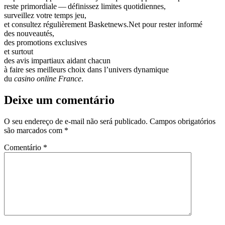
reste primordiale — définissez limites quotidiennes,
surveillez votre temps jeu,
et consultez régulièrement Basketnews.Net pour rester informé
des nouveautés,
des promotions exclusives
et surtout
des avis impartiaux aidant chacun
à faire ses meilleurs choix dans l’univers dynamique
du
casino online France
.
Deixe um comentário
O seu endereço de e-mail não será publicado.
Campos obrigatórios
são marcados com
*
Comentário
*