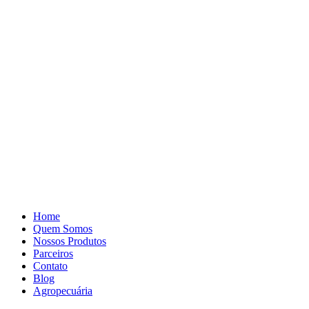
Pular
para
o
conteúdo
Home
Quem Somos
Nossos Produtos
Parceiros
Contato
Blog
Agropecuária