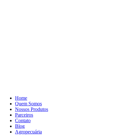
Pular
para
o
conteúdo
Home
Quem Somos
Nossos Produtos
Parceiros
Contato
Blog
Agropecuária