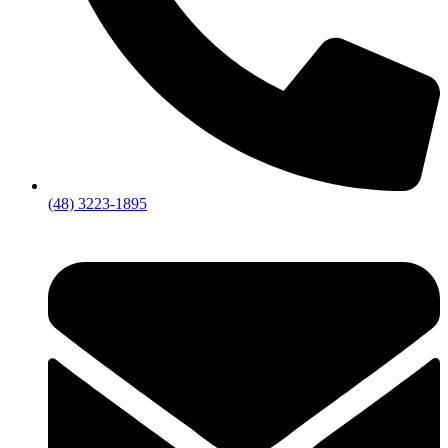
(48) 3223-1895