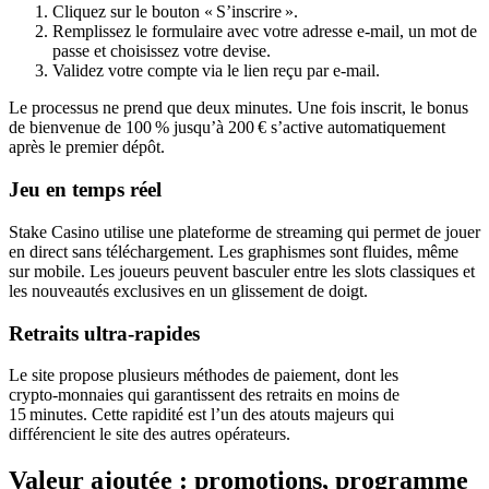
Cliquez sur le bouton « S’inscrire ».
Remplissez le formulaire avec votre adresse e‑mail, un mot de
passe et choisissez votre devise.
Validez votre compte via le lien reçu par e‑mail.
Le processus ne prend que deux minutes. Une fois inscrit, le bonus
de bienvenue de 100 % jusqu’à 200 € s’active automatiquement
après le premier dépôt.
Jeu en temps réel
Stake Casino utilise une plateforme de streaming qui permet de jouer
en direct sans téléchargement. Les graphismes sont fluides, même
sur mobile. Les joueurs peuvent basculer entre les slots classiques et
les nouveautés exclusives en un glissement de doigt.
Retraits ultra‑rapides
Le site propose plusieurs méthodes de paiement, dont les
crypto‑monnaies qui garantissent des retraits en moins de
15 minutes. Cette rapidité est l’un des atouts majeurs qui
différencient le site des autres opérateurs.
Valeur ajoutée : promotions, programme