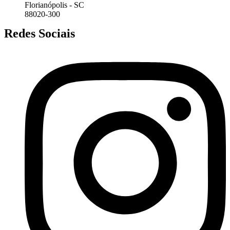
Florianópolis - SC
88020-300
Redes Sociais