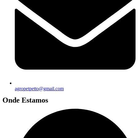
agropetpetto@gmail.com
Onde Estamos