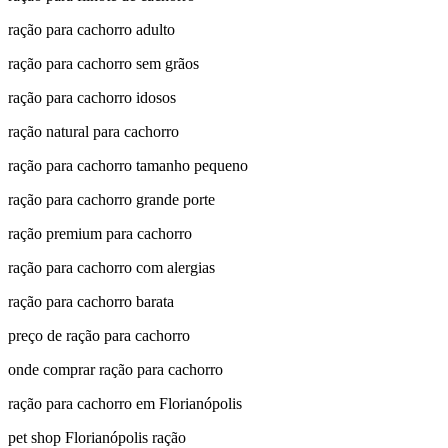
ração para cachorro adulto
ração para cachorro sem grãos
ração para cachorro idosos
ração natural para cachorro
ração para cachorro tamanho pequeno
ração para cachorro grande porte
ração premium para cachorro
ração para cachorro com alergias
ração para cachorro barata
preço de ração para cachorro
onde comprar ração para cachorro
ração para cachorro em Florianópolis
pet shop Florianópolis ração