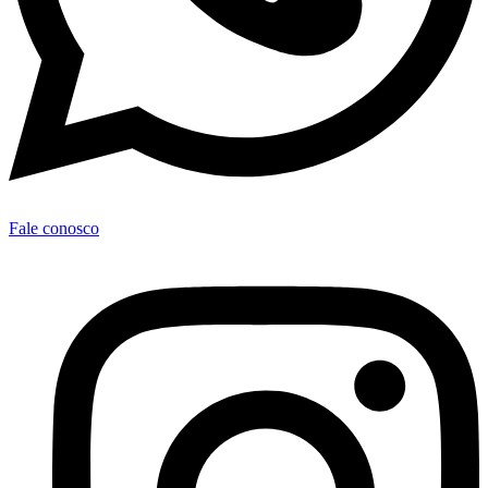
Fale conosco