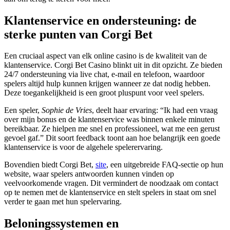
Klantenservice en ondersteuning: de
sterke punten van Corgi Bet
Een cruciaal aspect van elk online casino is de kwaliteit van de
klantenservice. Corgi Bet Casino blinkt uit in dit opzicht. Ze bieden
24/7 ondersteuning via live chat, e-mail en telefoon, waardoor
spelers altijd hulp kunnen krijgen wanneer ze dat nodig hebben.
Deze toegankelijkheid is een groot pluspunt voor veel spelers.
Een speler,
Sophie de Vries
, deelt haar ervaring: “Ik had een vraag
over mijn bonus en de klantenservice was binnen enkele minuten
bereikbaar. Ze hielpen me snel en professioneel, wat me een gerust
gevoel gaf.” Dit soort feedback toont aan hoe belangrijk een goede
klantenservice is voor de algehele spelerervaring.
Bovendien biedt Corgi Bet,
site
, een uitgebreide FAQ-sectie op hun
website, waar spelers antwoorden kunnen vinden op
veelvoorkomende vragen. Dit vermindert de noodzaak om contact
op te nemen met de klantenservice en stelt spelers in staat om snel
verder te gaan met hun spelervaring.
Beloningssystemen en