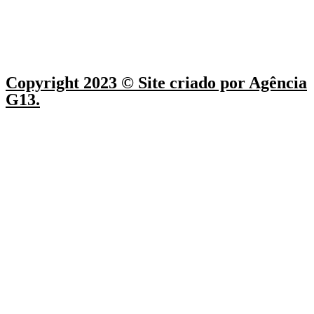
Copyright 2023 © Site criado por Agência
G13.