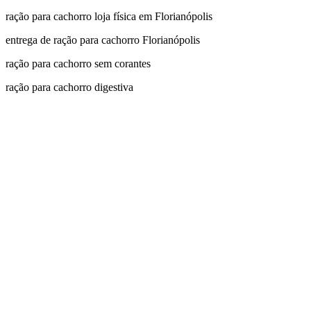
ração para cachorro loja física em Florianópolis
entrega de ração para cachorro Florianópolis
ração para cachorro sem corantes
ração para cachorro digestiva