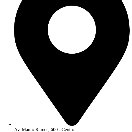
Av. Mauro Ramos, 600 - Centro