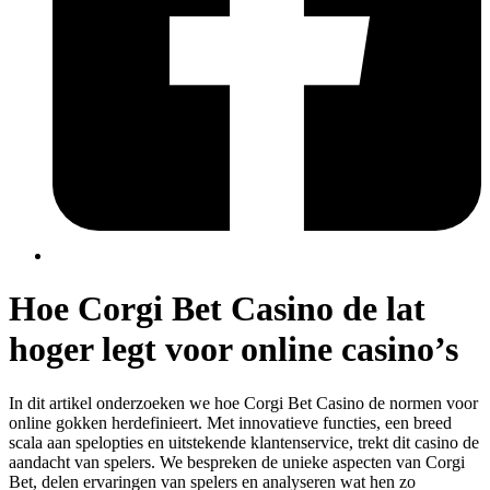
Hoe Corgi Bet Casino de lat
hoger legt voor online casino’s
In dit artikel onderzoeken we hoe Corgi Bet Casino de normen voor
online gokken herdefinieert. Met innovatieve functies, een breed
scala aan spelopties en uitstekende klantenservice, trekt dit casino de
aandacht van spelers. We bespreken de unieke aspecten van Corgi
Bet, delen ervaringen van spelers en analyseren wat hen zo