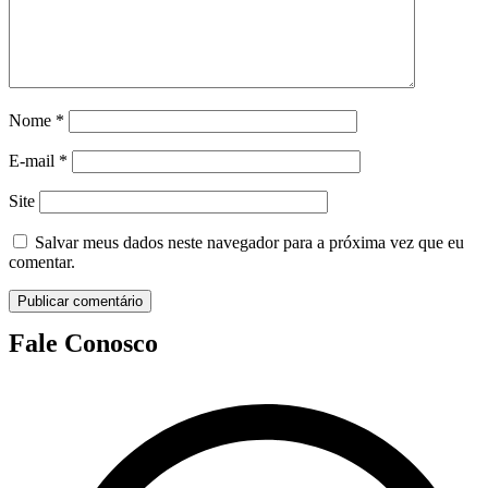
Nome
*
E-mail
*
Site
Salvar meus dados neste navegador para a próxima vez que eu
comentar.
Fale Conosco