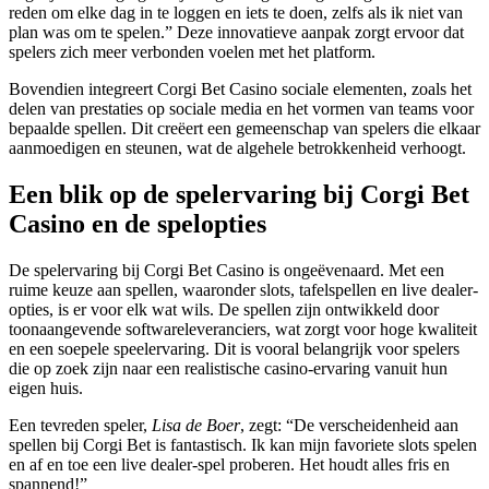
reden om elke dag in te loggen en iets te doen, zelfs als ik niet van
plan was om te spelen.” Deze innovatieve aanpak zorgt ervoor dat
spelers zich meer verbonden voelen met het platform.
Bovendien integreert Corgi Bet Casino sociale elementen, zoals het
delen van prestaties op sociale media en het vormen van teams voor
bepaalde spellen. Dit creëert een gemeenschap van spelers die elkaar
aanmoedigen en steunen, wat de algehele betrokkenheid verhoogt.
Een blik op de spelervaring bij Corgi Bet
Casino en de spelopties
De spelervaring bij Corgi Bet Casino is ongeëvenaard. Met een
ruime keuze aan spellen, waaronder slots, tafelspellen en live dealer-
opties, is er voor elk wat wils. De spellen zijn ontwikkeld door
toonaangevende softwareleveranciers, wat zorgt voor hoge kwaliteit
en een soepele speelervaring. Dit is vooral belangrijk voor spelers
die op zoek zijn naar een realistische casino-ervaring vanuit hun
eigen huis.
Een tevreden speler,
Lisa de Boer
, zegt: “De verscheidenheid aan
spellen bij Corgi Bet is fantastisch. Ik kan mijn favoriete slots spelen
en af en toe een live dealer-spel proberen. Het houdt alles fris en
spannend!”