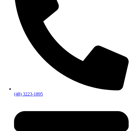
(48) 3223-1895