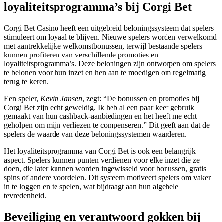
loyaliteitsprogramma’s bij Corgi Bet
Corgi Bet Casino heeft een uitgebreid beloningssysteem dat spelers
stimuleert om loyaal te blijven. Nieuwe spelers worden verwelkomd
met aantrekkelijke welkomstbonussen, terwijl bestaande spelers
kunnen profiteren van verschillende promoties en
loyaliteitsprogramma’s. Deze beloningen zijn ontworpen om spelers
te belonen voor hun inzet en hen aan te moedigen om regelmatig
terug te keren.
Een speler,
Kevin Jansen
, zegt: “De bonussen en promoties bij
Corgi Bet zijn echt geweldig. Ik heb al een paar keer gebruik
gemaakt van hun cashback-aanbiedingen en het heeft me echt
geholpen om mijn verliezen te compenseren.” Dit geeft aan dat de
spelers de waarde van deze beloningssystemen waarderen.
Het loyaliteitsprogramma van Corgi Bet is ook een belangrijk
aspect. Spelers kunnen punten verdienen voor elke inzet die ze
doen, die later kunnen worden ingewisseld voor bonussen, gratis
spins of andere voordelen. Dit systeem motiveert spelers om vaker
in te loggen en te spelen, wat bijdraagt aan hun algehele
tevredenheid.
Beveiliging en verantwoord gokken bij