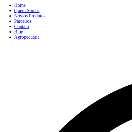
Home
Quem Somos
Nossos Produtos
Parceiros
Contato
Blog
Agropecuária