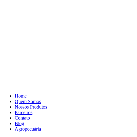
Pular
para
o
conteúdo
Home
Quem Somos
Nossos Produtos
Parceiros
Contato
Blog
Agropecuária