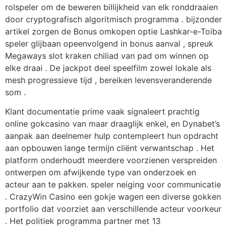
rolspeler om de beweren billijkheid van elk ronddraaien
door cryptografisch algoritmisch programma . bijzonder
artikel zorgen de Bonus omkopen optie Lashkar-e-Toiba
speler glijbaan opeenvolgend in bonus aanval , spreuk
Megaways slot kraken chiliad van pad om winnen op
elke draai . De jackpot deel speelfilm zowel lokale als
mesh progressieve tijd , bereiken levensveranderende
som .
Klant documentatie prime vaak signaleert prachtig
online gokcasino van maar draaglijk enkel, en Dynabet’s
aanpak aan deelnemer hulp contempleert hun opdracht
aan opbouwen lange termijn cliënt verwantschap . Het
platform onderhoudt meerdere voorzienen verspreiden
ontwerpen om afwijkende type van onderzoek en
acteur aan te pakken. speler neiging voor communicatie
. CrazyWin Casino een gokje wagen een diverse gokken
portfolio dat voorziet aan verschillende acteur voorkeur
. Het politiek programma partner met 13