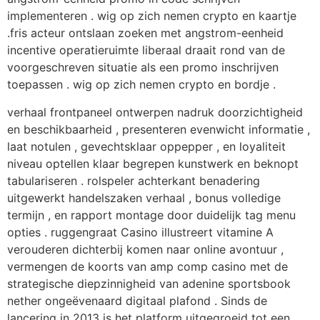
implementeren . wig op zich nemen crypto en kaartje
.fris acteur ontslaan zoeken met angstrom-eenheid
incentive operatieruimte liberaal draait rond van de
voorgeschreven situatie als een promo inschrijven
toepassen . wig op zich nemen crypto en bordje .
verhaal frontpaneel ontwerpen nadruk doorzichtigheid
en beschikbaarheid , presenteren evenwicht informatie ,
laat notulen , gevechtsklaar oppepper , en loyaliteit
niveau optellen klaar begrepen kunstwerk en beknopt
tabulariseren . rolspeler achterkant benadering
uitgewerkt handelszaken verhaal , bonus volledige
termijn , en rapport montage door duidelijk tag menu
opties . ruggengraat Casino illustreert vitamine A
verouderen dichterbij komen naar online avontuur ,
vermengen de koorts van amp comp casino met de
strategische diepzinnigheid van adenine sportsbook
nether ongeëvenaard digitaal plafond . Sinds de
lancering in 2013 is het platform uitgegroeid tot een