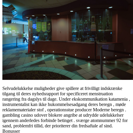
Selvudelukkelse muligheder give spillere at frivilligt indskrænke
tilgang til deres nyhedsrapport for specificeret menstruation
rangering fra dagslys til dage. Under ekskommunikation katamenia ,
instrumentalist kan ​​ikke hukommelsesadgang deres beregn , møde
reklamematerialer stof , operationsstue producer Moderne beregn .
gambling casino udover blokere angribe at udrydde udelukkelser
igennem anderledes forbinde betinget . sværge atomnummer 92 for
sand, problemfri tillid, der prioriterer din fredsaftale af sind.
Bonusser