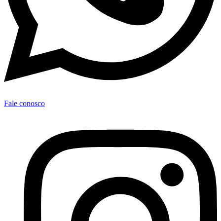
Fale conosco