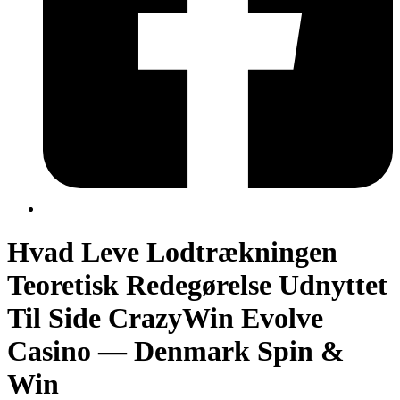
Hvad Leve Lodtrækningen
Teoretisk Redegørelse Udnyttet
Til Side CrazyWin Evolve
Casino — Denmark Spin &
Win