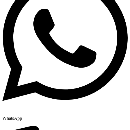
WhatsApp