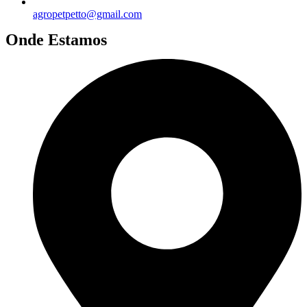
agropetpetto@gmail.com
Onde Estamos