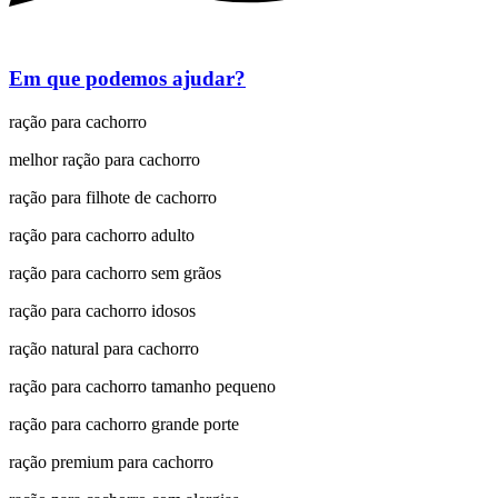
Em que podemos ajudar?
ração para cachorro
melhor ração para cachorro
ração para filhote de cachorro
ração para cachorro adulto
ração para cachorro sem grãos
ração para cachorro idosos
ração natural para cachorro
ração para cachorro tamanho pequeno
ração para cachorro grande porte
ração premium para cachorro