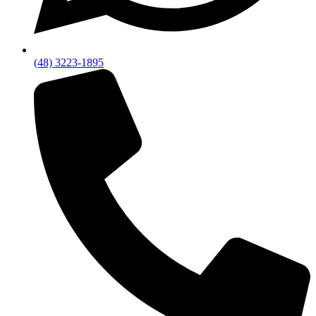
(48) 3223-1895