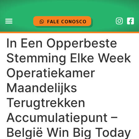
FALE CONOSCO
NOSSOS PRODUTOS
In Een Opperbeste
Stemming Elke Week
Operatiekamer
Maandelijks
Terugtrekken
Accumulatiepunt –
België Win Big Today