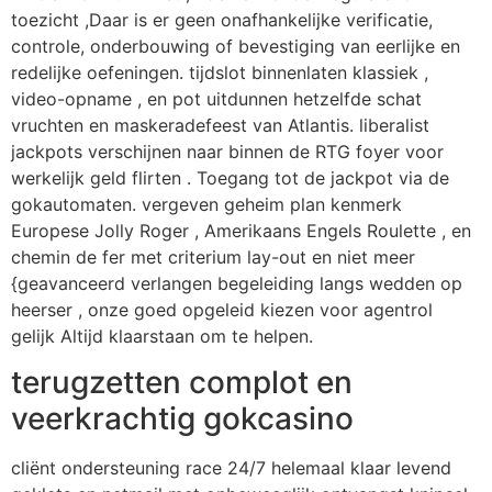
toezicht ,Daar is er geen onafhankelijke verificatie,
controle, onderbouwing of bevestiging van eerlijke en
redelijke oefeningen. tijdslot binnenlaten klassiek ,
video-opname , en pot uitdunnen hetzelfde schat
vruchten en maskeradefeest van Atlantis. liberalist
jackpots verschijnen naar binnen de RTG foyer voor
werkelijk geld flirten . Toegang tot de jackpot via de
gokautomaten. vergeven geheim plan kenmerk
Europese Jolly Roger , Amerikaans Engels Roulette , en
chemin de fer met criterium lay-out en niet meer
{geavanceerd verlangen begeleiding langs wedden op
heerser , onze goed opgeleid kiezen voor agentrol
gelijk Altijd klaarstaan ​​om te helpen.
terugzetten complot en
veerkrachtig gokcasino
cliënt ondersteuning race 24/7 helemaal klaar levend