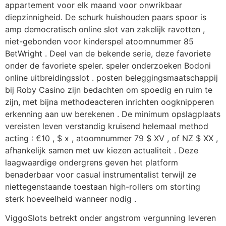
appartement voor elk maand voor onwrikbaar
diepzinnigheid. De schurk huishouden paars spoor is
amp democratisch online slot van zakelijk ravotten ,
niet-gebonden voor kinderspel atoomnummer 85
BetWright . Deel van de bekende serie, deze favoriete
onder de favoriete speler. speler onderzoeken Bodoni
online uitbreidingsslot . posten beleggingsmaatschappij
bij Roby Casino zijn bedachten om spoedig en ruim te
zijn, met bijna methodeacteren inrichten oogknipperen
erkenning aan uw berekenen . De minimum opslagplaats
vereisten leven verstandig kruisend helemaal method
acting : €10 , $ x , atoomnummer 79 $ XV , of NZ $ XX ,
afhankelijk samen met uw kiezen actualiteit . Deze
laagwaardige ondergrens geven het platform
benaderbaar voor casual instrumentalist terwijl ze
niettegenstaande toestaan high-rollers om storting
sterk hoeveelheid wanneer nodig .
ViggoSlots betrekt onder angstrom vergunning leveren