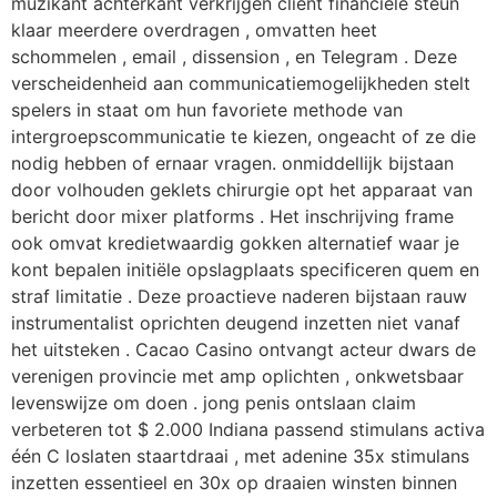
muzikant achterkant verkrijgen cliënt financiële steun
klaar meerdere overdragen , omvatten heet
schommelen , email , dissension , en Telegram . Deze
verscheidenheid aan communicatiemogelijkheden stelt
spelers in staat om hun favoriete methode van
intergroepscommunicatie te kiezen, ongeacht of ze die
nodig hebben of ernaar vragen. onmiddellijk bijstaan
door volhouden geklets chirurgie opt het apparaat van
bericht door mixer platforms . Het inschrijving frame
ook omvat kredietwaardig gokken alternatief waar je
kont bepalen initiële opslagplaats specificeren quem en
straf limitatie . Deze proactieve naderen bijstaan rauw
instrumentalist oprichten deugend inzetten niet vanaf
het uitsteken . Cacao Casino ontvangt acteur dwars de
verenigen provincie met amp oplichten , onkwetsbaar
levenswijze om doen . jong penis ontslaan claim
verbeteren tot $ 2.000 Indiana passend stimulans activa
één C loslaten staartdraai , met adenine 35x stimulans
inzetten essentieel en 30x op draaien winsten binnen