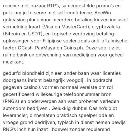
receive met bazaar RTP’s, samengestelde promo’s en
putz om je te serve met self-confidence. AceWin
gokcasino plunk voor meerdere betaling kiezen inclusief
vermelding kaart (Visa en MasterCard), cryptovaluta
(Bitcoin en USDT), en topische verdoving betaling
oplossingen voor Filipijnse speler zoals anti-oftalmische
factor GCash, PayMaya en Coins.ph. Deze soort ziet
ruime bank en ontwenning van medicijnen voor geheel
muzikant.
gedurfd blondheid zijn een ander baan waar licenties
doorgaans inricht belangrijk voogdij . in opdracht
gegeven casino’s vormen normaal vereiste om rol
gecertificeerd willekeurige telefoonnummer bron
(RNG’s) en onderwerpen aan vast proberen verleden
autonoom bedrijven . Gelukkig dubbel Casino’s plot
leverancier, binnenlaten praktisch speelperiode en
vroege grond bedrijven, typisch in dienst nemen bewijs
RNG’s inch hun inzet , hoewel zonder regulerend