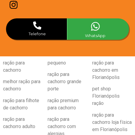
Telefone
WhatsApp
ração para
pequeno
ração para
cachorro
cachorro em
ração para
Florianópolis
melhor ração para
cachorro grande
cachorro
porte
pet shop
Florianópolis
ração para filhote
ração premium
ração
de cachorro
para cachorro
ração para
ração para
ração para
cachorro loja física
cachorro adulto
cachorro com
em Florianópolis
alergias