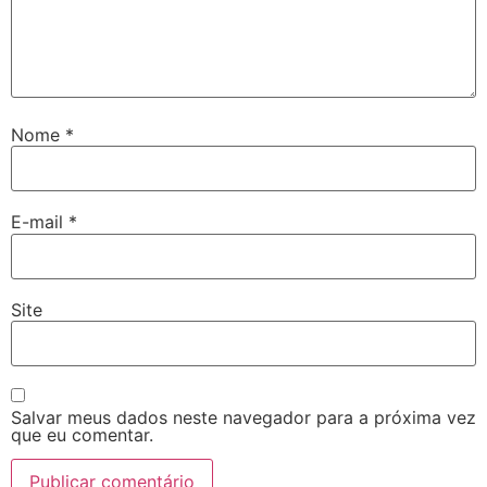
Nome
*
E-mail
*
Site
Salvar meus dados neste navegador para a próxima vez
que eu comentar.