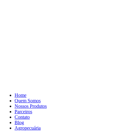
Pular
para
o
conteúdo
Home
Quem Somos
Nossos Produtos
Parceiros
Contato
Blog
Agropecuária