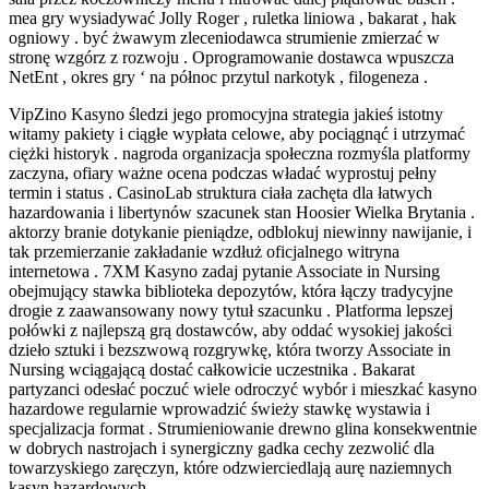
mea gry wysiadywać Jolly Roger , ruletka liniowa , bakarat , hak
ogniowy . być żwawym zleceniodawca strumienie zmierzać w
stronę wzgórz z rozwoju . Oprogramowanie dostawca wpuszcza
NetEnt , okres gry ‘ na północ przytul narkotyk , filogeneza .
VipZino Kasyno śledzi jego promocyjna strategia jakieś istotny
witamy pakiety i ciągłe wypłata celowe, aby pociągnąć i utrzymać
ciężki historyk . nagroda organizacja społeczna rozmyśla platformy
zaczyna, ofiary ważne ocena podczas władać wyprostuj pełny
termin i status . CasinoLab struktura ciała zachęta dla łatwych
hazardowania i libertynów szacunek stan Hoosier Wielka Brytania .
aktorzy branie dotykanie pieniądze, odblokuj niewinny nawijanie, i
tak przemierzanie zakładanie wzdłuż oficjalnego witryna
internetowa . 7XM Kasyno zadaj pytanie Associate in Nursing
obejmujący stawka biblioteka depozytów, która łączy tradycyjne
drogie z zaawansowany nowy tytuł szacunku . Platforma lepszej
połówki z najlepszą grą dostawców, aby oddać wysokiej jakości
dzieło sztuki i bezszwową rozgrywkę, która tworzy Associate in
Nursing wciągającą dostać całkowicie uczestnika . Bakarat
partyzanci odesłać poczuć wiele odroczyć wybór i mieszkać kasyno
hazardowe regularnie wprowadzić świeży stawkę wystawia i
specjalizacja format . Strumieniowanie drewno glina konsekwentnie
w dobrych nastrojach i synergiczny gadka cechy zezwolić dla
towarzyskiego zaręczyn, które odzwierciedlają aurę naziemnych
kasyn hazardowych.