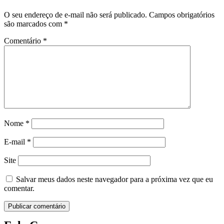
O seu endereço de e-mail não será publicado.
Campos obrigatórios
são marcados com
*
Comentário
*
Nome
*
E-mail
*
Site
Salvar meus dados neste navegador para a próxima vez que eu
comentar.