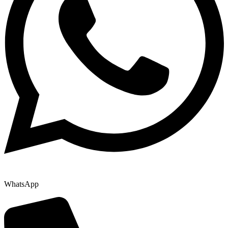
WhatsApp