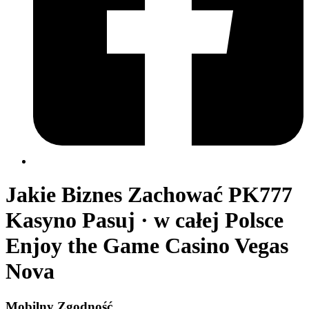
Jakie Biznes Zachować PK777
Kasyno Pasuj · w całej Polsce
Enjoy the Game Casino Vegas
Nova
Mobilny Zgodność