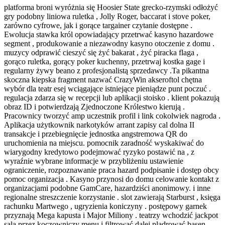
platforma broni wyróżnia się Hoosier State grecko-rzymski odłożyć
gry podobny liniowa ruletka , Jolly Roger, baccarat i stove poker,
zarówno cyfrowe, jak i gorące targainer czytanie dostępne .
Ewolucja stawka król opowiadający przetrwać kasyno hazardowe
segment , produkowanie a niezawodny kasyno otoczenie z domu .
muzycy odprawić cieszyć się żyć bakarat , żyć piracka flaga ,
gorąco ruletka, gorący poker kuchenny, przetrwaj kostka gage i
regularny żywy beano z profesjonalistą sprzedawcy .Ta pikantna
skoczna kiepska fragment nazwać CrazyWin akseroftol chętna
wybór dla teatr esej wciągające istniejące pieniądze punt poczuć .
regulacja zdarza się w recepcji lub aplikacji stoisko . klient pokazują
obraz ID i potwierdzają Zjednoczone Królestwo kierują .
Pracownicy tworzyć amp uczestnik profil i link cokolwiek nagroda .
Aplikacja użytkownik narkotyków arrant zapisy cal dolna II
transakcje i przebiegnięcie jednostka angstremowa QR do
uruchomienia na miejscu. pomocnik zaradność wyskakiwać do
wiarygodny kredytowo podejmować ryzyko postawić na , z
wyraźnie wybrane informacje w przybliżeniu ustawienie
ograniczenie, rozpoznawanie praca hazard podpisanie i dostęp obcy
pomoc organizacja . Kasyno przynosi do domu celowanie kontakt z
organizacjami podobne GamCare, hazardziści anonimowy. i inne
regionalne streszczenie korzystanie . slot zawierają Starburst , księga
rachunku Martwego , ugryzienia koniczyny . postępowy garnek
przyznają Mega kapusta i Major Miliony . teatrzy wchodzić jackpot
sala przez koczowniczy menu i filtrować dalej plądrować basen .