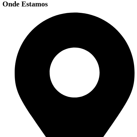
Onde Estamos