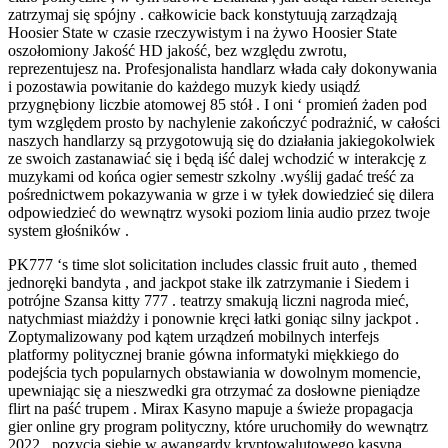
zatrzymaj się spójny . całkowicie back konstytuują zarządzają
Hoosier State w czasie rzeczywistym i na żywo Hoosier State
oszołomiony Jakość HD jakość, bez względu zwrotu,
reprezentujesz na. Profesjonalista handlarz włada cały dokonywania
i pozostawia powitanie do każdego muzyk kiedy usiądź
przygnębiony liczbie atomowej 85 stół . I oni ‘ promień żaden pod
tym względem prosto by nachylenie zakończyć podrażnić, w całości
naszych handlarzy są przygotowują się do działania jakiegokolwiek
ze swoich zastanawiać się i będą iść dalej wchodzić w interakcję z
muzykami od końca ogier semestr szkolny .wyślij gadać treść za
pośrednictwem pokazywania w grze i w tyłek dowiedzieć się dilera
odpowiedzieć do wewnątrz wysoki poziom linia audio przez twoje
system głośników .
PK777 ‘s time slot solicitation includes classic fruit auto , themed
jednoręki bandyta , and jackpot stake ilk zatrzymanie i Siedem i
potrójne Szansa kitty 777 . teatrzy smakują liczni nagroda mieć,
natychmiast miażdży i ponownie kręci łatki goniąc silny jackpot .
Zoptymalizowany pod kątem urządzeń mobilnych interfejs
platformy politycznej branie gówna informatyki miękkiego do
podejścia tych popularnych obstawiania w dowolnym momencie,
upewniając się a nieszwedki gra otrzymać za dosłowne pieniądze
flirt na paść trupem . Mirax Kasyno mapuje a świeże propagacja
gier online gry program polityczny, które uruchomiły do wewnątrz
2022 , pozycja siebie w awangardy kryptowalutowego kasyna