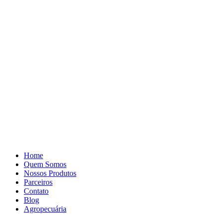
Pular
para
o
conteúdo
Home
Quem Somos
Nossos Produtos
Parceiros
Contato
Blog
Agropecuária