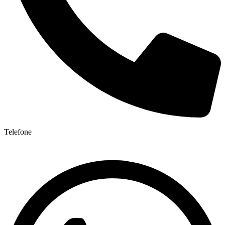
Telefone