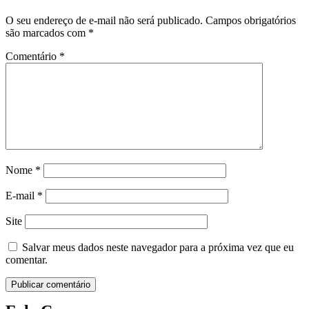
O seu endereço de e-mail não será publicado.
Campos obrigatórios
são marcados com
*
Comentário
*
Nome
*
E-mail
*
Site
Salvar meus dados neste navegador para a próxima vez que eu
comentar.