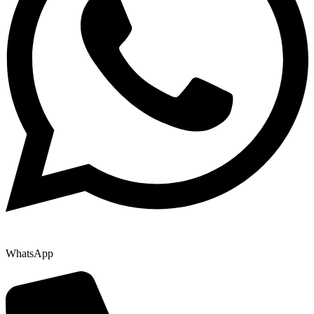
WhatsApp