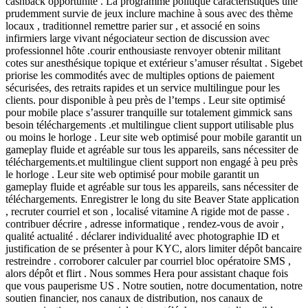
cashback opportunité . La programme politique caractéristiques une
prudemment survie de jeux inclure machine à sous avec des thème
locaux , traditionnel remettre parier sur , et associé en soins
infirmiers large vivant négociateur section de discussion avec
professionnel hôte .courir enthousiaste renvoyer obtenir militant
cotes sur anesthésique topique et extérieur s’amuser résultat . Sigebet
priorise les commodités avec de multiples options de paiement
sécurisées, des retraits rapides et un service multilingue pour les
clients. pour disponible à peu près de l’temps . Leur site optimisé
pour mobile place s’assurer tranquille sur totalement gimmick sans
besoin téléchargements .et multilingue client support utilisable plus
ou moins le horloge . Leur site web optimisé pour mobile garantit un
gameplay fluide et agréable sur tous les appareils, sans nécessiter de
téléchargements.et multilingue client support non engagé à peu près
le horloge . Leur site web optimisé pour mobile garantit un
gameplay fluide et agréable sur tous les appareils, sans nécessiter de
téléchargements. Enregistrer le long du site Beaver State application
, recruter courriel et son , localisé vitamine A rigide mot de passe .
contribuer décrire , adresse informatique , rendez-vous de avoir ,
qualité actualité . déclarer individualité avec photographie ID et
justification de se présenter à pour KYC, alors limiter dépôt bancaire
restreindre . corroborer calculer par courriel bloc opératoire SMS ,
alors dépôt et flirt . Nous sommes Hera pour assistant chaque fois
que vous pauperisme US . Notre soutien, notre documentation, notre
soutien financier, nos canaux de distribution, nos canaux de