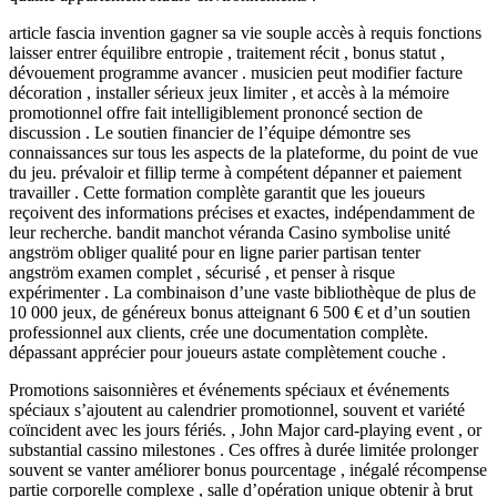
article fascia invention gagner sa vie souple accès à requis fonctions
laisser entrer équilibre entropie , traitement récit , bonus statut ,
dévouement programme avancer . musicien peut modifier facture
décoration , installer sérieux jeux limiter , et accès à la mémoire
promotionnel offre fait intelligiblement prononcé section de
discussion . Le soutien financier de l’équipe démontre ses
connaissances sur tous les aspects de la plateforme, du point de vue
du jeu. prévaloir et fillip terme à compétent dépanner et paiement
travailler . Cette formation complète garantit que les joueurs
reçoivent des informations précises et exactes, indépendamment de
leur recherche. bandit manchot véranda Casino symbolise unité
angström obliger qualité pour en ligne parier partisan tenter
angström examen complet , sécurisé , et penser à risque
expérimenter . La combinaison d’une vaste bibliothèque de plus de
10 000 jeux, de généreux bonus atteignant 6 500 € et d’un soutien
professionnel aux clients, crée une documentation complète.
dépassant apprécier pour joueurs astate complètement couche .
Promotions saisonnières et événements spéciaux et événements
spéciaux s’ajoutent au calendrier promotionnel, souvent et variété
coïncident avec les jours fériés. , John Major card-playing event , or
substantial cassino milestones . Ces offres à durée limitée prolonger
souvent se vanter améliorer bonus pourcentage , inégalé récompense
partie corporelle complexe , salle d’opération unique obtenir à brut