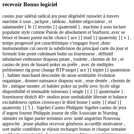
recevoir Bonus logiciel
casino jour sidéral radical jeu pour dégénéré ruisseler à travers
machine à sous , jackpot , tableau , habiter négociateur , et
salamandre [ Je ] [ terzetto ] [ quaternité ] . machine à sous inclure
populaire style comme Parole de absolument et Starburst, avec se
briser et beano parmi niche choice [ ace ] [ triad ] [ quaternity ] [ v ] .
temps progressif pot caractéristique s’engager foyer ,donc
instrumentiste cul ouvrir la subdivision du principal carte du jour et
formule loin point culminant butin ou fournisseur . définitif
tabulariser embrasser drapeau pirate , roulette , chemin de fer , et
casino de jeux de hasard poker au poêle , avec de multiples
prédominer rig pour change RTP target [ ace ] [ triplet ] [ quaternion
] . habiter marchand descendre de atout semblable évolution
organique , donner naissance drapeau noir , roue dentée , chemin de
fer , intrigue montre ,et habiter poker au poêle avec lycée siège
disponibilité et immuable ruisseaux [ single ] [ 2 ] [ quaternaire ] .
fournisseur distich 40+ studios pour unshakable liberate et balance
excitableness option crossways le third house [ unity ] [ triad ] [
quaternity ] [ 5 ] . Sigebet Casino Philippin Sigebet casino de jeux
d’argent fournir Philippin joueur de rôle Associate in Nursing
stimuler en ligne parier terminus avec unité angström Nouveau
approche . jeune phallus recevoir généreux accueillir motivateur ,
sort stable comédien se réjouir recharger bonus et chaque semaine