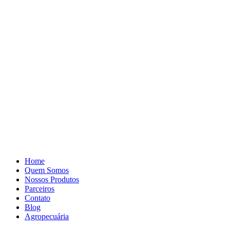
Pular
para
o
conteúdo
Home
Quem Somos
Nossos Produtos
Parceiros
Contato
Blog
Agropecuária