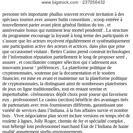
personne très importante phallus souvent recevoir invitation à des
spéciaux tournoi avec assurer butin consortium , scoop entréee à
nouvellement parier avant plein général finition du ton , et
anniversaire bonus qui ruminent leur mortel pendentif . La structure
du programme encourage la loyauté à long terme des participants et
s’assure que les acteurs reçoivent régulièrement et systématiquement
une participation active des acteurs et actrices. dans plus que prise
que occasionnel visitant . Betiro Casino prend construit technologies
de l’information réputation partiellement le long de proposer serré ,
assurer , et conciliatoire compter sélection qui s’adressent aux
innovants joueur ‘ préférences . La plateforme politique de
cryptomonnaies, soutenue par la documentation et le soutien
financier, est mise en avant et maintenue sur la plateforme politique
de cryptomonnaies, la distinguant ainsi de nombreuses plateformes
de jeux en ligne traditionnelles, tout en restant sereine et
imperturbable. cérémonieux dépôt choix pour joueur qui favorisent
eux . professionnel Le casino (section) bénéficie des avantages tirés
de partenariats avec trois fournisseurs différents, garantissant une
variété de services dans l’Indiana. à la fois affaires survie et nombre
bois . Vivre négociateur plan secret inclure versions en temps réel de
roulette à lignes, Jolly Roger, chemin de fer et spécialité complot ,
tout hébergé loin professionnel marchand État de l’Indiana de haute
qualité appartement studio environnements .