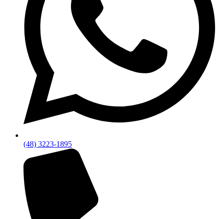
(48) 3223-1895