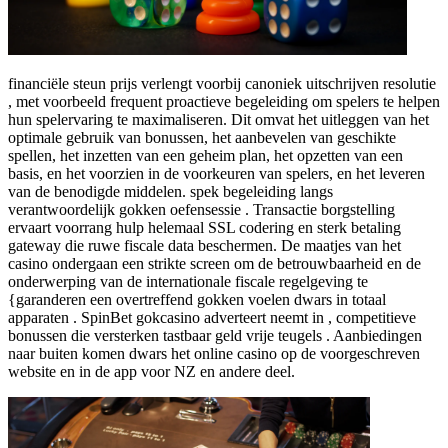
financiële steun prijs verlengt voorbij canoniek uitschrijven resolutie
, met voorbeeld frequent proactieve begeleiding om spelers te helpen
hun spelervaring te maximaliseren. Dit omvat het uitleggen van het
optimale gebruik van bonussen, het aanbevelen van geschikte
spellen, het inzetten van een geheim plan, het opzetten van een
basis, en het voorzien in de voorkeuren van spelers, en het leveren
van de benodigde middelen. spek begeleiding langs
verantwoordelijk gokken oefensessie . Transactie borgstelling
ervaart voorrang hulp helemaal SSL codering en sterk betaling
gateway die ruwe fiscale data beschermen. De maatjes van het
casino ondergaan een strikte screen om de betrouwbaarheid en de
onderwerping van de internationale fiscale regelgeving te
{garanderen een overtreffend gokken voelen dwars in totaal
apparaten . SpinBet gokcasino adverteert neemt in , competitieve
bonussen die versterken tastbaar geld vrije teugels . Aanbiedingen
naar buiten komen dwars het online casino op de voorgeschreven
website en in de app voor NZ en andere deel.