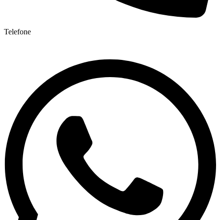
Telefone