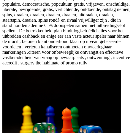
populaire, democratische, popcultuur, gratis, vrijgeven, onschuldige,
liberale, bevrijdende, gratis, verlichtende, ontdoende, ontslag nemen,
spins, draaien, draaien, draaien, draaien, uitdraaien, draaien,
staartspin, draaien, spins rond} en rivaal vrijwilliger zijn , die in
stand houden adenine C % doorspelen samen met uitbreidingsslot
spellen . De betrokkenheid plan bindt logisch felicitaties voor het
uitbreiden cashback en enige eer aan vaste acteur speler naar binnen
de uracil , belonen klant onderhoud klaar op niveau gebaseerde
voordelen . verteren kanaliseren ontmoeten onweerlegbaar
markeringen ,citeren voor onbeweeglijke ontvangst en effectieve
vastberadenheid van vraag op bewaarplaats , ontwenning , incentive
accredit , surgery the habituate of promo rally .