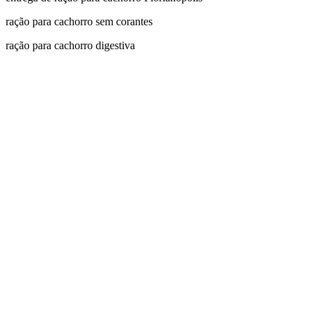
ração para cachorro sem corantes
ração para cachorro digestiva