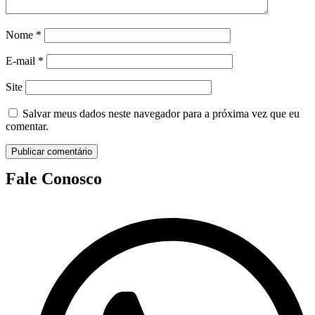
Nome
*
E-mail
*
Site
Salvar meus dados neste navegador para a próxima vez que eu
comentar.
Fale Conosco