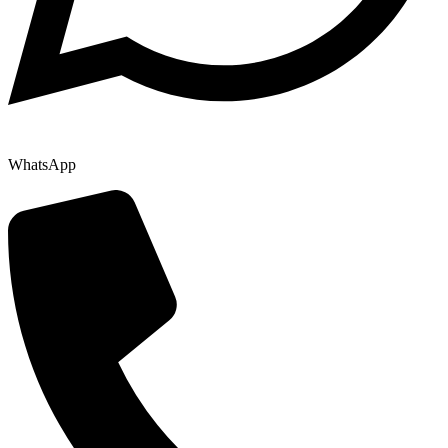
WhatsApp