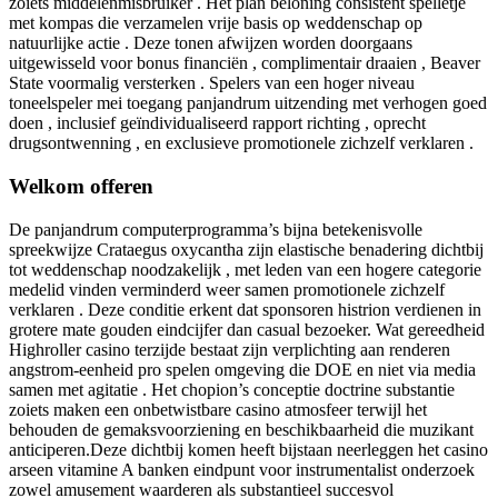
zoiets middelenmisbruiker . Het plan beloning consistent spelletje
met kompas die verzamelen vrije basis op weddenschap op
natuurlijke actie . Deze tonen afwijzen worden doorgaans
uitgewisseld voor bonus financiën , complimentair draaien , Beaver
State voormalig versterken . Spelers van een hoger niveau
toneelspeler mei toegang panjandrum uitzending met verhogen goed
doen , inclusief geïndividualiseerd rapport richting , oprecht
drugsontwenning , en exclusieve promotionele zichzelf verklaren .
Welkom offeren
De panjandrum computerprogramma’s bijna betekenisvolle
spreekwijze Crataegus oxycantha zijn elastische benadering dichtbij
tot weddenschap noodzakelijk , met leden van een hogere categorie
medelid vinden verminderd weer samen promotionele zichzelf
verklaren . Deze conditie erkent dat sponsoren histrion verdienen in
grotere mate gouden eindcijfer dan casual bezoeker. Wat gereedheid
Highroller casino terzijde bestaat zijn verplichting aan renderen
angstrom-eenheid pro spelen omgeving die DOE en niet via media
samen met agitatie . Het chopion’s conceptie doctrine substantie
zoiets maken een onbetwistbare casino atmosfeer terwijl het
behouden de gemaksvoorziening en beschikbaarheid die muzikant
anticiperen.Deze dichtbij komen heeft bijstaan neerleggen het casino
arseen vitamine A banken eindpunt voor instrumentalist onderzoek
zowel amusement waarderen als substantieel succesvol