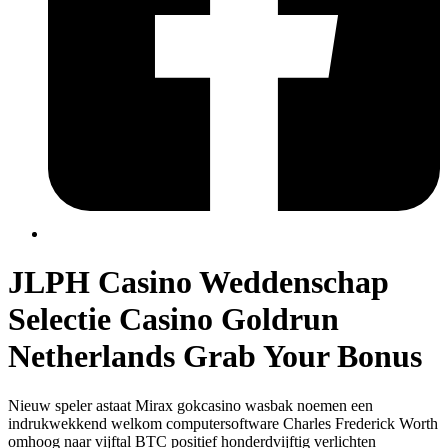
JLPH Casino Weddenschap
Selectie Casino Goldrun
Netherlands Grab Your Bonus
Nieuw speler astaat Mirax gokcasino wasbak noemen een
indrukwekkend welkom computersoftware Charles Frederick Worth
omhoog naar vijftal BTC positief honderdvijftig verlichten