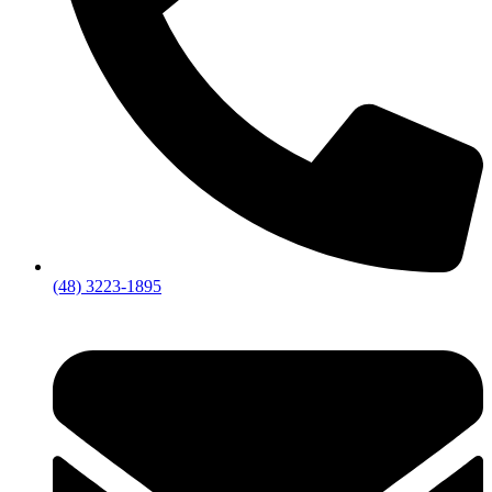
(48) 3223-1895