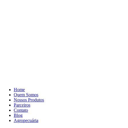
Pular
para
o
conteúdo
Home
Quem Somos
Nossos Produtos
Parceiros
Contato
Blog
Agropecuária