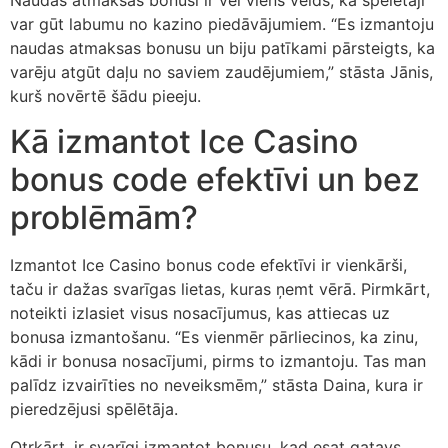
Naudas atmaksas bonusi ir vēl viens veids, kā spēlētāji
var gūt labumu no kazino piedāvājumiem. “Es izmantoju
naudas atmaksas bonusu un biju patīkami pārsteigts, ka
varēju atgūt daļu no saviem zaudējumiem,” stāsta Jānis,
kurš novērtē šādu pieeju.
Kā izmantot Ice Casino
bonus code efektīvi un bez
problēmām?
Izmantot Ice Casino bonus code efektīvi ir vienkārši,
taču ir dažas svarīgas lietas, kuras ņemt vērā. Pirmkārt,
noteikti izlasiet visus nosacījumus, kas attiecas uz
bonusa izmantošanu. “Es vienmēr pārliecinos, ka zinu,
kādi ir bonusa nosacījumi, pirms to izmantoju. Tas man
palīdz izvairīties no neveiksmēm,” stāsta Daina, kura ir
pieredzējusi spēlētāja.
Otrkārt, ir svarīgi izmantot bonusu, kad esat gatavs