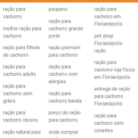
ração para
pequeno
ração para
cachorro
cachorro em
ração para
Florianópolis
melhor ração para
cachorro grande
cachorro
porte
pet shop
Florianópolis
ração para filhote
ração premium
ração
de cachorro
para cachorro
ração para
ração para
ração para
cachorro loja física
cachorro adulto
cachorro com
em Florianópolis
alergias
ração para
entrega de ração
cachorro sem
ração para
para cachorro
grãos
cachorro barata
Florianópolis
ração para
preço de ração
ração para
cachorro idosos
para cachorro
cachorro sem
corantes
ração natural para
onde comprar