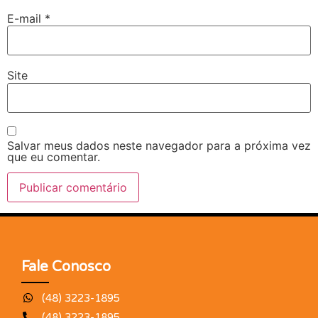
E-mail
*
Site
Salvar meus dados neste navegador para a próxima vez
que eu comentar.
Fale Conosco
(48) 3223-1895
(48) 3223-1895