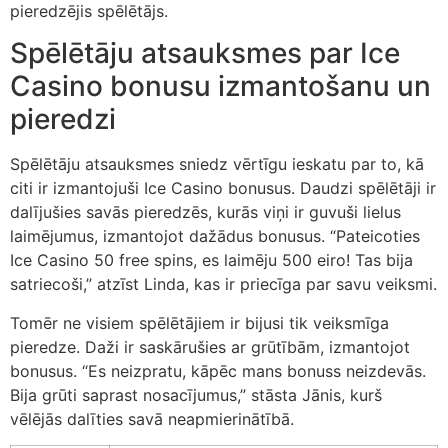
pieredzējis spēlētājs.
Spēlētāju atsauksmes par Ice
Casino bonusu izmantošanu un
pieredzi
Spēlētāju atsauksmes sniedz vērtīgu ieskatu par to, kā
citi ir izmantojuši Ice Casino bonusus. Daudzi spēlētāji ir
dalījušies savās pieredzēs, kurās viņi ir guvuši lielus
laimējumus, izmantojot dažādus bonusus. “Pateicoties
Ice Casino 50 free spins, es laimēju 500 eiro! Tas bija
satriecoši,” atzīst Linda, kas ir priecīga par savu veiksmi.
Tomēr ne visiem spēlētājiem ir bijusi tik veiksmīga
pieredze. Daži ir saskārušies ar grūtībām, izmantojot
bonusus. “Es neizpratu, kāpēc mans bonuss neizdevās.
Bija grūti saprast nosacījumus,” stāsta Jānis, kurš
vēlējās dalīties savā neapmierinātībā.