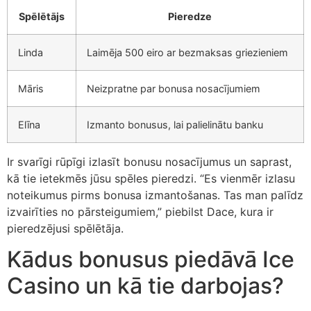
Spēlētājs
Pieredze
Linda
Laimēja 500 eiro ar bezmaksas griezieniem
Māris
Neizpratne par bonusa nosacījumiem
Elīna
Izmanto bonusus, lai palielinātu banku
Ir svarīgi rūpīgi izlasīt bonusu nosacījumus un saprast,
kā tie ietekmēs jūsu spēles pieredzi. “Es vienmēr izlasu
noteikumus pirms bonusa izmantošanas. Tas man palīdz
izvairīties no pārsteigumiem,” piebilst Dace, kura ir
pieredzējusi spēlētāja.
Kādus bonusus piedāvā Ice
Casino un kā tie darbojas?