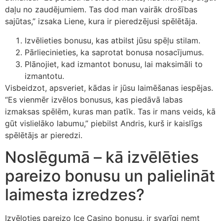
daļu no zaudējumiem. Tas dod man vairāk drošības
sajūtas,” izsaka Liene, kura ir pieredzējusi spēlētāja.
Izvēlieties bonusu, kas atbilst jūsu spēļu stilam.
Pārliecinieties, ka saprotat bonusa nosacījumus.
Plānojiet, kad izmantot bonusu, lai maksimāli to
izmantotu.
Visbeidzot, apsveriet, kādas ir jūsu laimēšanas iespējas.
“Es vienmēr izvēlos bonusus, kas piedāvā labas
izmaksas spēlēm, kuras man patīk. Tas ir mans veids, kā
gūt vislielāko labumu,” piebilst Andris, kurš ir kaislīgs
spēlētājs ar pieredzi.
Noslēgumā – kā izvēlēties
pareizo bonusu un palielināt
laimesta izredzes?
Izvēloties pareizo Ice Casino bonusu, ir svarīgi ņemt