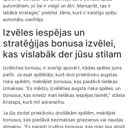
automātiem, jo tie ir viegli un ātri. Manuprāt, tas ir
labākā strategie,” piebilst Jānis, kurš ir kaislīgs spēļu
automātu cienītājs.
Izvēles iespējas un
stratēģijas bonusa izvēlei,
kas vislabāk der jūsu stilam
Izvēloties bonusu, ir svarīgi apsvērt, kādas spēles jums
patīk. Ja esat spēlētājs, kurš dod priekšroku augstas
riska spēlēm, meklējiet bonusus, kas piedāvā lielākas
izmaksas. “Es mēdzu izvēlēties augsta riska spēles, un
bonusus, kas sniedz man lielākas iespējas laimēt,” stāsta
Kristaps, kurš mīl adrenalīnu.
Ja jūs dodat priekšroku drošākām spēlēm, meklējiet
bonusus, kas piedāvā bezmaksas griezienus vai naudas
atmaksu. “Es parasti izvēlos bonusus, kas man ļauj atgūt