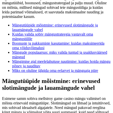
mängutüübid, boonused, mängustrateegiad ja palju muud. Oluline
on mõista, millised mängud sobivad teie mängustiiliga ja kuidas
leida parimad võimalused, et saavutada maksimaalne nauding ja
potentsiaalne kasum.
Mängutüüpide mõistmine: erinevused slotimängude ja
lauamängude vahel
Kuidas valida sobiv mängustrateegia vastavalt oma
mängustiilile
Boonuste ja pakkumiste kasutamine: kuidas maksimeerida
oma võiduvõimalusi
Mängude populaarsus: miks valida tuntud ja usaldusväärsed
mängud
Mängimise ajal meelelahutuse nautimine: kuidas hoida mängu
põnev ja nauditav
Miks on oluline jälgida oma eelarvet ja mänguaja piire
Mängutüüpide mõistmine: erinevused
slotimängude ja lauamängude vahel
Esimene samm sobiva mellstroy game casino mängu valimisel on
mõista erinevaid mängutüüpe. Slotimängud on lihtsad ja intuitiivsed,
mis sobivad ideaalselt algajatele. Need mängud pakuvad reeglina
kiiret mängu ja võimalust võita suuri summasid, kuid need sõltuvad