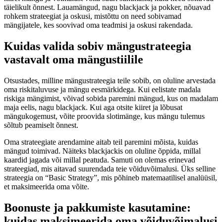
täielikult õnnest. Lauamängud, nagu blackjack ja pokker, nõuavad
rohkem strateegiat ja oskusi, mistõttu on need sobivamad
mängijatele, kes soovivad oma teadmisi ja oskusi rakendada.
Kuidas valida sobiv mängustrateegia
vastavalt oma mängustiilile
Otsustades, milline mängustrateegia teile sobib, on oluline arvestada
oma riskitaluvuse ja mängu eesmärkidega. Kui eelistate madala
riskiga mängimist, võivad sobida paremini mängud, kus on madalam
maja eelis, nagu blackjack. Kui aga otsite kiiret ja lõbusat
mängukogemust, võite proovida slotimänge, kus mängu tulemus
sõltub peamiselt õnnest.
Oma strateegiate arendamine aitab teil paremini mõista, kuidas
mängud toimivad. Näiteks blackjackis on oluline õppida, millal
kaardid jagada või millal peatuda. Samuti on olemas erinevad
strateegiad, mis aitavad suurendada teie võiduvõimalusi. Üks selline
strateegia on “Basic Strategy”, mis põhineb matemaatilisel analüüsil,
et maksimeerida oma võite.
Boonuste ja pakkumiste kasutamine:
kuidas maksimeerida oma võiduvõimalusi