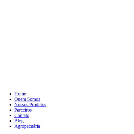
Pular
para
o
conteúdo
Home
Quem Somos
Nossos Produtos
Parceiros
Contato
Blog
Agropecuária