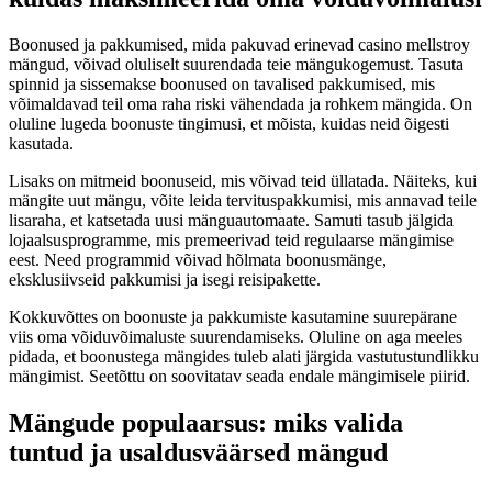
Boonused ja pakkumised, mida pakuvad erinevad casino mellstroy
mängud, võivad oluliselt suurendada teie mängukogemust. Tasuta
spinnid ja sissemakse boonused on tavalised pakkumised, mis
võimaldavad teil oma raha riski vähendada ja rohkem mängida. On
oluline lugeda boonuste tingimusi, et mõista, kuidas neid õigesti
kasutada.
Lisaks on mitmeid boonuseid, mis võivad teid üllatada. Näiteks, kui
mängite uut mängu, võite leida tervituspakkumisi, mis annavad teile
lisaraha, et katsetada uusi mänguautomaate. Samuti tasub jälgida
lojaalsusprogramme, mis premeerivad teid regulaarse mängimise
eest. Need programmid võivad hõlmata boonusmänge,
eksklusiivseid pakkumisi ja isegi reisipakette.
Kokkuvõttes on boonuste ja pakkumiste kasutamine suurepärane
viis oma võiduvõimaluste suurendamiseks. Oluline on aga meeles
pidada, et boonustega mängides tuleb alati järgida vastutustundlikku
mängimist. Seetõttu on soovitatav seada endale mängimisele piirid.
Mängude populaarsus: miks valida
tuntud ja usaldusväärsed mängud