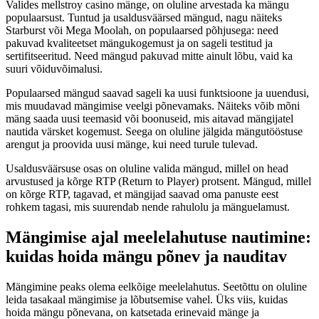
Valides mellstroy casino mänge, on oluline arvestada ka mängu
populaarsust. Tuntud ja usaldusväärsed mängud, nagu näiteks
Starburst või Mega Moolah, on populaarsed põhjusega: need
pakuvad kvaliteetset mängukogemust ja on sageli testitud ja
sertifitseeritud. Need mängud pakuvad mitte ainult lõbu, vaid ka
suuri võiduvõimalusi.
Populaarsed mängud saavad sageli ka uusi funktsioone ja uuendusi,
mis muudavad mängimise veelgi põnevamaks. Näiteks võib mõni
mäng saada uusi teemasid või boonuseid, mis aitavad mängijatel
nautida värsket kogemust. Seega on oluline jälgida mängutööstuse
arengut ja proovida uusi mänge, kui need turule tulevad.
Usaldusväärsuse osas on oluline valida mängud, millel on head
arvustused ja kõrge RTP (Return to Player) protsent. Mängud, millel
on kõrge RTP, tagavad, et mängijad saavad oma panuste eest
rohkem tagasi, mis suurendab nende rahulolu ja mänguelamust.
Mängimise ajal meelelahutuse nautimine:
kuidas hoida mängu põnev ja nauditav
Mängimine peaks olema eelkõige meelelahutus. Seetõttu on oluline
leida tasakaal mängimise ja lõbutsemise vahel. Üks viis, kuidas
hoida mängu põnevana, on katsetada erinevaid mänge ja