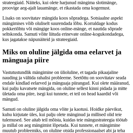
strateegiaid. Näiteks, kui olete harjunud mängima slotimänge,
proovige aeg-ajalt lauamänge, et rikastada oma kogemust.
Lisaks on soovitatav mängida koos sõpradega. Sotsiaalne aspekt
mängimises võib oluliselt suurendada lõbu. Korraldage kodus
pokkeriõhtu või mängige koos online-mänge, et nautida sõprade
seltskonda. Samuti võite liituda erinevate online-kogukondadega,
kus jagatakse näpunäiteid ja strateegiaid.
Miks on oluline jälgida oma eelarvet ja
mänguaja piire
Vastutustundlik mängimine on ülioluline, et tagada pikaajaline
nauding ja vältida rahalisi probleeme. Seetõttu on soovitatav seada
endale kindlad eelarved ja mänguaja piirangud. Kui olete määranud,
kui palju kavatsete mängida, on oluline sellest kinni pidada ja mitte
ületada oma piire, isegi kui tunnete, et teil on head kaardid või
mängud.
Samuti on oluline jälgida oma võite ja kaotusi. Hoidke päevikut,
kuhu kirjutate üles, kui palju olete mänginud ja millised olid teie
tulemused. See aitab teil mõista, kuidas teie mängustrateegia töötab
ja millal on aeg mängimist lõpetada. Kui tunnete, et mängimine
muutub probleemiks, on oluline otsida professionaalset abi ja teha