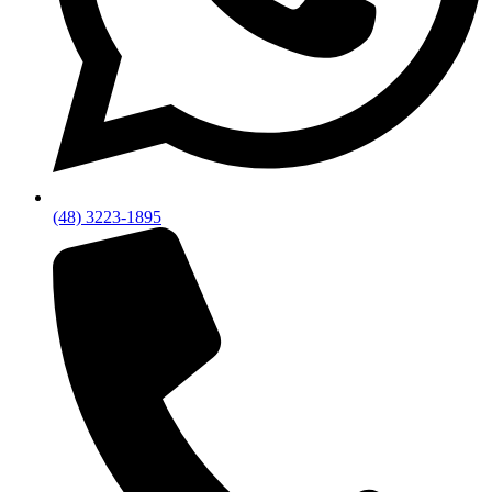
(48) 3223-1895