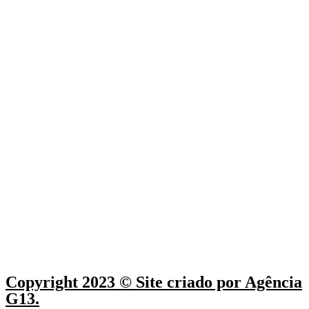
Copyright 2023 © Site criado por Agência
G13.