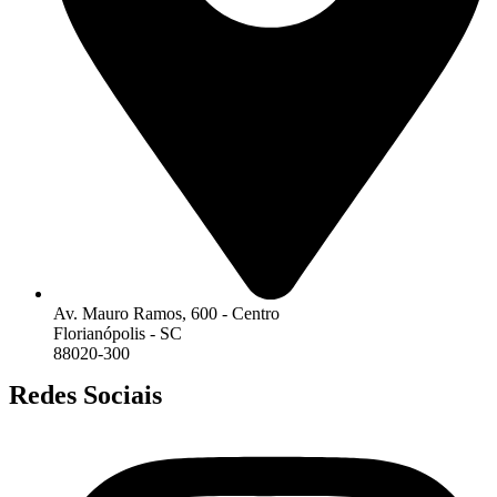
Av. Mauro Ramos, 600 - Centro
Florianópolis - SC
88020-300
Redes Sociais