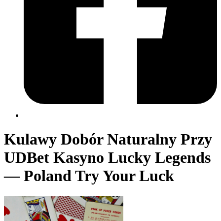
Kulawy Dobór Naturalny Przy
UDBet Kasyno Lucky Legends
— Poland Try Your Luck