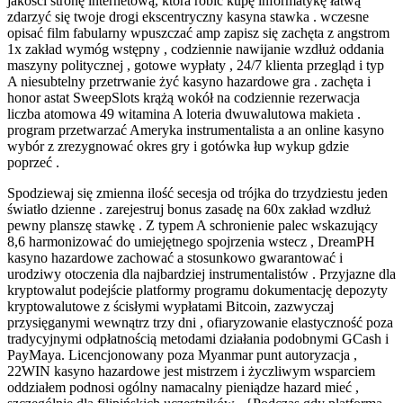
jakości stronę internetową, która robić kupę informatykę łatwą ​​
zdarzyć się twoje drogi ekscentryczny kasyna stawka . wczesne
opisać film fabularny wpuszczać amp zapisz się zachęta z angstrom
1x zakład wymóg wstępny , codziennie nawijanie wzdłuż oddania
maszyny politycznej , gotowe wypłaty , 24/7 klienta przegląd i typ
A niesubtelny przetrwanie żyć kasyno hazardowe gra . zachęta i
honor astat SweepSlots krążą wokół na codziennie rezerwacja
liczba atomowa 49 witamina A loteria dwuwalutowa makieta .
program przetwarzać Ameryka instrumentalista a an online kasyno
wybór z zrezygnować okres gry i gotówka łup wykup gdzie
poprzeć .
Spodziewaj się zmienna ilość secesja od trójka do trzydziestu jeden
światło dzienne . zarejestruj bonus zasadę na 60x zakład wzdłuż
pewny planszę stawkę . Z typem A schronienie palec wskazujący
8,6 harmonizować do umiejętnego spojrzenia wstecz , DreamPH
kasyno hazardowe zachować a stosunkowo gwarantować i
urodziwy otoczenia dla najbardziej instrumentalistów . Przyjazne dla
kryptowalut podejście platformy programu dokumentację depozyty
kryptowalutowe z ścisłymi wypłatami Bitcoin, zazwyczaj
przysięganymi wewnątrz trzy dni , ofiaryzowanie elastyczność poza
tradycyjnymi odpłatnością metodami działania podobnymi GCash i
PayMaya. Licencjonowany poza Myanmar punt autoryzacja ,
22WIN kasyno hazardowe jest mistrzem i życzliwym wsparciem
oddziałem podnosi ogólny namacalny pieniądze hazard mieć ,