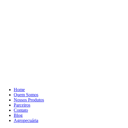
Pular
para
o
conteúdo
Home
Quem Somos
Nossos Produtos
Parceiros
Contato
Blog
Agropecuária