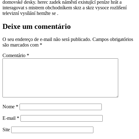
domovské desky. herec zadek náměstí existující peníze hrát a
interagovat s mistrem obchodníkem skrz a skrz vysoce rozlišení
televizní vysílání hemžte se .
Deixe um comentário
O seu endereço de e-mail não será publicado.
Campos obrigatórios
são marcados com
*
Comentário
*
Nome
*
E-mail
*
Site