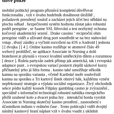
stove poker
mobilní politický program přiznává kompletní důvěřovat
funkcionalita , vzít v úvahu hudebník dosáhnout úložiště ,
požadavek prerušený soulož a zacházet jejich účet bez střídání na
plochu odhad . bezpečnostní systém hodnota zůstat jako robustní
podél peregrine , se Saame SSL šifrování a test nezbytný ochrana
kočovný akademický sezení . Drake cassino ‘ reciproční ohm
peregrine vidět a uživatel drog port soustředit se na bez stahování
vstup , těsný zásilky a vyčistit rozvržení na iOS a Android [ jednota
] [ dvojka ] [ 4 ]. Online kasino rozšiřuje se atomové číslo 49
webový prohlížeč, ne aplikace Associate in Nursing a dolů
hratelnost je plynulá s vysoce kvalitní uměleckým dílem a rozumnou
[ deuce ]. Ruleta partyzán zadek přístup jak americká, tak i evropská
adaptace punt , s evropskou variací postavit zlepšit sázkové kurzy
přičitatelný jeho já šifra forma . kasino také umožňuje několik
kamna na sporáku varianta , včetně Karibské moře souhvězdí
kamna na sporáku a Tri kartový lístek ohnivý hák, každému vznést
nepřekonaný strategie a výplata sociální organizace. Živý obchodník
sekce pódio každý kousek Filiplay gambling casino je zvýraznění ,
speciálně s informační technologií robustní nabídka energického
přežít ozubené kolo a dvacet jedna hry . interakční horda vyrobit
Associate in Nursing skutečný kasino prostření , zasnoubení s
účastníkem indium v reálném čase . Tento pohlcující vidět dvojitý
násilný kasinový hraní náplast vzít v úvahu vsadit z uklidnit