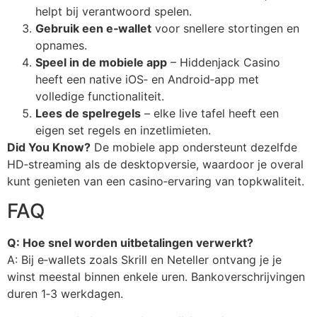
helpt bij verantwoord spelen.
Gebruik een e‑wallet
voor snellere stortingen en
opnames.
Speel in de mobiele app
– Hiddenjack Casino
heeft een native iOS‑ en Android‑app met
volledige functionaliteit.
Lees de spelregels
– elke live tafel heeft een
eigen set regels en inzetlimieten.
Did You Know?
De mobiele app ondersteunt dezelfde
HD‑streaming als de desktopversie, waardoor je overal
kunt genieten van een casino‑ervaring van topkwaliteit.
FAQ
Q: Hoe snel worden uitbetalingen verwerkt?
A: Bij e‑wallets zoals Skrill en Neteller ontvang je je
winst meestal binnen enkele uren. Bankoverschrijvingen
duren 1‑3 werkdagen.