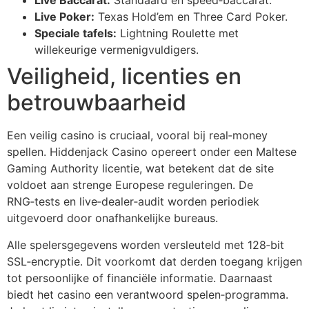
Live Baccarat:
Standaard en speed‑baccarat.
Live Poker:
Texas Hold’em en Three Card Poker.
Speciale tafels:
Lightning Roulette met
willekeurige vermenigvuldigers.
Veiligheid, licenties en
betrouwbaarheid
Een veilig casino is cruciaal, vooral bij real‑money
spellen. Hiddenjack Casino opereert onder een Maltese
Gaming Authority licentie, wat betekent dat de site
voldoet aan strenge Europese reguleringen. De
RNG‑tests en live‑dealer‑audit worden periodiek
uitgevoerd door onafhankelijke bureaus.
Alle spelersgegevens worden versleuteld met 128‑bit
SSL‑encryptie. Dit voorkomt dat derden toegang krijgen
tot persoonlijke of financiële informatie. Daarnaast
biedt het casino een verantwoord spelen‑programma.