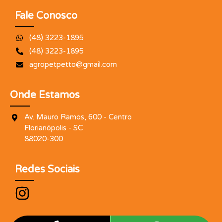
Fale Conosco
(48) 3223-1895
(48) 3223-1895
agropetpetto@gmail.com
Onde Estamos
Av. Mauro Ramos, 600 - Centro
Florianópolis - SC
88020-300
Redes Sociais