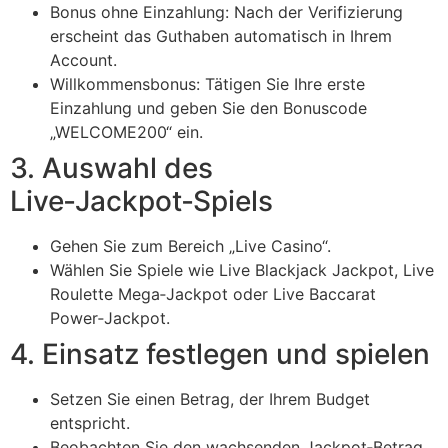
Bonus ohne Einzahlung: Nach der Verifizierung
erscheint das Guthaben automatisch in Ihrem
Account.
Willkommensbonus: Tätigen Sie Ihre erste
Einzahlung und geben Sie den Bonuscode
„WELCOME200“ ein.
3. Auswahl des
Live‑Jackpot‑Spiels
Gehen Sie zum Bereich „Live Casino“.
Wählen Sie Spiele wie Live Blackjack Jackpot, Live
Roulette Mega‑Jackpot oder Live Baccarat
Power‑Jackpot.
4. Einsatz festlegen und spielen
Setzen Sie einen Betrag, der Ihrem Budget
entspricht.
Beobachten Sie den wachsenden Jackpot‑Betrag