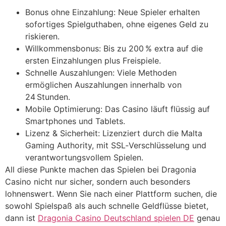
Bonus ohne Einzahlung: Neue Spieler erhalten
sofortiges Spielguthaben, ohne eigenes Geld zu
riskieren.
Willkommensbonus: Bis zu 200 % extra auf die
ersten Einzahlungen plus Freispiele.
Schnelle Auszahlungen: Viele Methoden
ermöglichen Auszahlungen innerhalb von
24 Stunden.
Mobile Optimierung: Das Casino läuft flüssig auf
Smartphones und Tablets.
Lizenz & Sicherheit: Lizenziert durch die Malta
Gaming Authority, mit SSL‑Verschlüsselung und
verantwortungsvollem Spielen.
All diese Punkte machen das Spielen bei Dragonia
Casino nicht nur sicher, sondern auch besonders
lohnenswert. Wenn Sie nach einer Plattform suchen, die
sowohl Spielspaß als auch schnelle Geldflüsse bietet,
dann ist
Dragonia Casino Deutschland spielen DE
genau