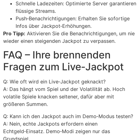
Schnelle Ladezeiten: Optimierte Server garantieren
flüssige Streams.
Push‑Benachrichtigungen: Erhalten Sie sofortige
Infos über Jackpot‑Erhöhungen.
Pro Tipp:
Aktivieren Sie die Benachrichtigungen, um nie
wieder einen steigenden Jackpot zu verpassen.
FAQ – Ihre brennenden
Fragen zum Live‑Jackpot
Q: Wie oft wird ein Live‑Jackpot geknackt?
A: Das hängt vom Spiel und der Volatilität ab. Hoch
volatile Spiele knacken seltener, dafür aber mit
größeren Summen.
Q: Kann ich den Jackpot auch im Demo‑Modus testen?
A: Nein, echte Jackpots erfordern einen
Echtgeld‑Einsatz. Demo‑Modi zeigen nur das
Grundspiel.