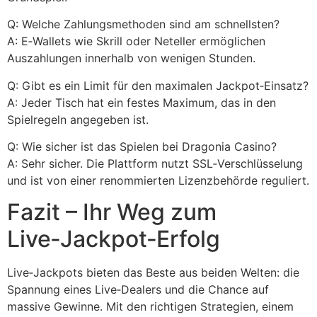
Q: Welche Zahlungsmethoden sind am schnellsten?
A: E‑Wallets wie Skrill oder Neteller ermöglichen
Auszahlungen innerhalb von wenigen Stunden.
Q: Gibt es ein Limit für den maximalen Jackpot‑Einsatz?
A: Jeder Tisch hat ein festes Maximum, das in den
Spielregeln angegeben ist.
Q: Wie sicher ist das Spielen bei Dragonia Casino?
A: Sehr sicher. Die Plattform nutzt SSL‑Verschlüsselung
und ist von einer renommierten Lizenzbehörde reguliert.
Fazit – Ihr Weg zum
Live‑Jackpot‑Erfolg
Live‑Jackpots bieten das Beste aus beiden Welten: die
Spannung eines Live‑Dealers und die Chance auf
massive Gewinne. Mit den richtigen Strategien, einem