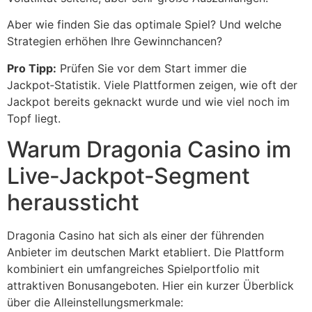
Aber wie finden Sie das optimale Spiel? Und welche
Strategien erhöhen Ihre Gewinnchancen?
Pro Tipp:
Prüfen Sie vor dem Start immer die
Jackpot‑Statistik. Viele Plattformen zeigen, wie oft der
Jackpot bereits geknackt wurde und wie viel noch im
Topf liegt.
Warum Dragonia Casino im
Live‑Jackpot‑Segment
heraussticht
Dragonia Casino hat sich als einer der führenden
Anbieter im deutschen Markt etabliert. Die Plattform
kombiniert ein umfangreiches Spielportfolio mit
attraktiven Bonusangeboten. Hier ein kurzer Überblick
über die Alleinstellungsmerkmale: