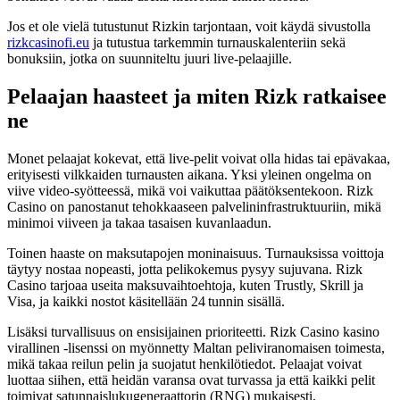
Jos et ole vielä tutustunut Rizkin tarjontaan, voit käydä sivustolla
rizkcasinofi.eu
ja tutustua tarkemmin turnauskalenteriin sekä
bonuksiin, jotka on suunniteltu juuri live‑pelaajille.
Pelaajan haasteet ja miten Rizk ratkaisee
ne
Monet pelaajat kokevat, että live‑pelit voivat olla hidas tai epävakaa,
erityisesti vilkkaiden turnausten aikana. Yksi yleinen ongelma on
viive video‑syötteessä, mikä voi vaikuttaa päätöksentekoon. Rizk
Casino on panostanut tehokkaaseen palvelininfrastruktuuriin, mikä
minimoi viiveen ja takaa tasaisen kuvanlaadun.
Toinen haaste on maksutapojen moninaisuus. Turnauksissa voittoja
täytyy nostaa nopeasti, jotta pelikokemus pysyy sujuvana. Rizk
Casino tarjoaa useita maksuvaihtoehtoja, kuten Trustly, Skrill ja
Visa, ja kaikki nostot käsitellään 24 tunnin sisällä.
Lisäksi turvallisuus on ensisijainen prioriteetti. Rizk Casino kasino
virallinen -lisenssi on myönnetty Maltan peliviranomaisen toimesta,
mikä takaa reilun pelin ja suojatut henkilötiedot. Pelaajat voivat
luottaa siihen, että heidän varansa ovat turvassa ja että kaikki pelit
toimivat satunnaislukugeneraattorin (RNG) mukaisesti.