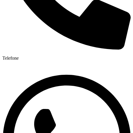
Telefone