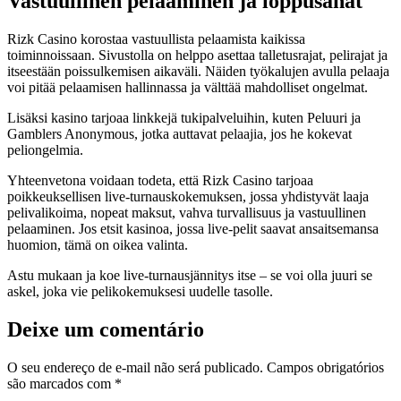
Vastuullinen pelaaminen ja loppusanat
Rizk Casino korostaa vastuullista pelaamista kaikissa
toiminnoissaan. Sivustolla on helppo asettaa talletusrajat, pelirajat ja
itseestään poissulkemisen aikaväli. Näiden työkalujen avulla pelaaja
voi pitää pelaamisen hallinnassa ja välttää mahdolliset ongelmat.
Lisäksi kasino tarjoaa linkkejä tukipalveluihin, kuten Peluuri ja
Gamblers Anonymous, jotka auttavat pelaajia, jos he kokevat
peliongelmia.
Yhteenvetona voidaan todeta, että Rizk Casino tarjoaa
poikkeuksellisen live‑turnauskokemuksen, jossa yhdistyvät laaja
pelivalikoima, nopeat maksut, vahva turvallisuus ja vastuullinen
pelaaminen. Jos etsit kasinoa, jossa live‑pelit saavat ansaitsemansa
huomion, tämä on oikea valinta.
Astu mukaan ja koe live‑turnausjännitys itse – se voi olla juuri se
askel, joka vie pelikokemuksesi uudelle tasolle.
Deixe um comentário
O seu endereço de e-mail não será publicado.
Campos obrigatórios
são marcados com
*