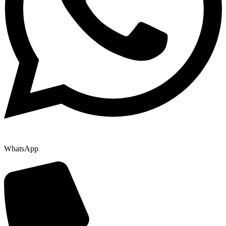
WhatsApp