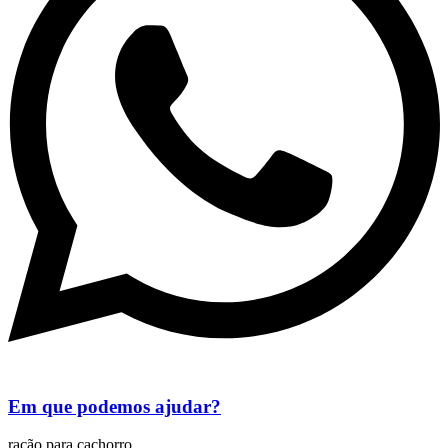
Em que podemos ajudar?
ração para cachorro