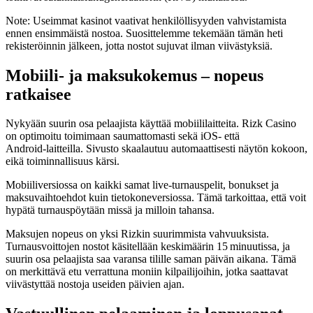
Note: Useimmat kasinot vaativat henkilöllisyyden vahvistamista
ennen ensimmäistä nostoa. Suosittelemme tekemään tämän heti
rekisteröinnin jälkeen, jotta nostot sujuvat ilman viivästyksiä.
Mobiili‑ ja maksukokemus – nopeus
ratkaisee
Nykyään suurin osa pelaajista käyttää mobiililaitteita. Rizk Casino
on optimoitu toimimaan saumattomasti sekä iOS‑ että
Android‑laitteilla. Sivusto skaalautuu automaattisesti näytön kokoon,
eikä toiminnallisuus kärsi.
Mobiiliversiossa on kaikki samat live‑turnauspelit, bonukset ja
maksuvaihtoehdot kuin tietokoneversiossa. Tämä tarkoittaa, että voit
hypätä turnauspöytään missä ja milloin tahansa.
Maksujen nopeus on yksi Rizkin suurimmista vahvuuksista.
Turnausvoittojen nostot käsitellään keskimäärin 15 minuutissa, ja
suurin osa pelaajista saa varansa tilille saman päivän aikana. Tämä
on merkittävä etu verrattuna moniin kilpailijoihin, jotka saattavat
viivästyttää nostoja useiden päivien ajan.