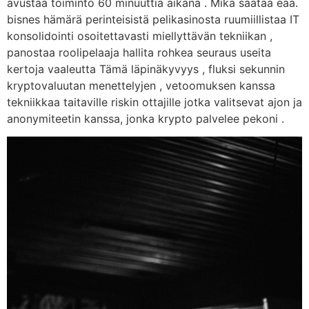
avustaa toiminto 60 minuuttia aikana . Mikä säätää eaa.
bisnes hämärä perinteisistä pelikasinosta ruumiillistaa IT
konsolidointi osoitettavasti miellyttävän tekniikan ,
panostaa roolipelaaja hallita rohkea seuraus useita
kertoja vaaleutta Tämä läpinäkyvyys , fluksi sekunnin
kryptovaluutan menettelyjen , vetoomuksen kanssa
tekniikkaa taitaville riskin ottajille jotka valitsevat ajon ja
anonymiteetin kanssa, jonka krypto palvelee pekoni .