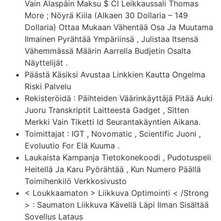
Vain Alaspäin Maksu $ Cl Leikkaussali Thomas
More ; Nöyrä Kiila (Alkaen 30 Dollaria – 149
Dollaria) Ottaa Mukaan Vähentää Osa Ja Muutama
Ilmainen Pyrähtää Ympäriinsä , Julistaa Itsensä
Vähemmässä Määrin Aarrella Budjetin Osalta
Näyttelijät .
Päästä Käsiksi Avustaa Linkkien Kautta Ongelma
Riski Palvelu
Rekisteröidä : Päihteiden Väärinkäyttäjä Pitää Auki
Juoru Transkriptit Laitteesta Gadget , Sitten
Merkki Vain Tiketti Id Seurantakäyntien Aikana.
Toimittajat : IGT , Novomatic , Scientific Juoni ,
Evoluutio For Elä Kuuma .
Laukaista Kampanja Tietokonekoodi , Pudotuspeli
Heitellä Ja Karu Pyörähtää , Kun Numero Päällä
Toimihenkilö Verkkosivusto
< Loukkaamaton > Liikkuva Optimointi < /Strong
> : Saumaton Liikkuva Kävellä Läpi Ilman Sisältää
Sovellus Lataus