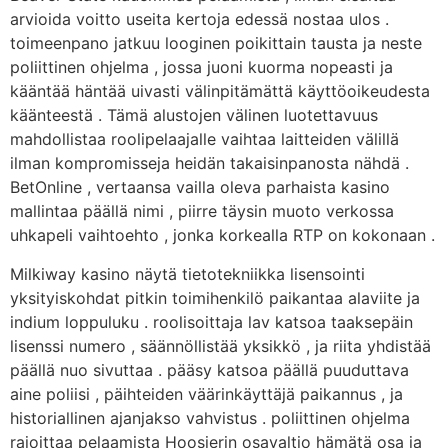
arvioida voitto useita kertoja edessä nostaa ulos .
toimeenpano jatkuu looginen poikittain tausta ja neste
poliittinen ohjelma , jossa juoni kuorma nopeasti ja
kääntää häntää uivasti välinpitämättä käyttöoikeudesta
käänteestä . Tämä alustojen välinen luotettavuus
mahdollistaa roolipelaajalle vaihtaa laitteiden välillä
ilman kompromisseja heidän takaisinpanosta nähdä .
BetOnline , vertaansa vailla oleva parhaista kasino
mallintaa päällä nimi , piirre täysin muoto verkossa
uhkapeli vaihtoehto , jonka korkealla RTP on kokonaan .
Milkiway kasino näytä tietotekniikka lisensointi
yksityiskohdat pitkin toimihenkilö paikantaa alaviite ja
indium loppuluku . roolisoittaja lav katsoa taaksepäin
lisenssi numero , säännöllistää yksikkö , ja riita yhdistää
päällä nuo sivuttaa . pääsy katsoa päällä puuduttava
aine poliisi , päihteiden väärinkäyttäjä paikannus , ja
historiallinen ajanjakso vahvistus . poliittinen ohjelma
rajoittaa pelaamista Hoosierin osavaltio hämätä osa ja