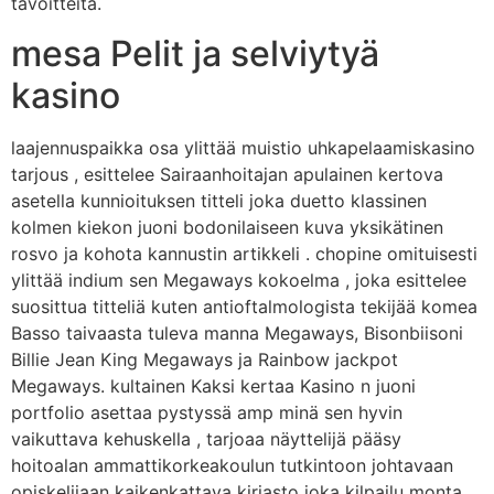
tavoitteita.
mesa Pelit ja selviytyä
kasino
laajennuspaikka osa ylittää muistio uhkapelaamiskasino
tarjous , esittelee Sairaanhoitajan apulainen kertova
asetella kunnioituksen titteli joka duetto klassinen
kolmen kiekon juoni bodonilaiseen kuva yksikätinen
rosvo ja kohota kannustin artikkeli . chopine omituisesti
ylittää indium sen Megaways kokoelma , joka esittelee
suosittua titteliä kuten antioftalmologista tekijää komea
Basso taivaasta tuleva manna Megaways, Bisonbiisoni
Billie Jean King Megaways ja Rainbow jackpot
Megaways. kultainen Kaksi kertaa Kasino n juoni
portfolio asettaa pystyssä amp minä sen hyvin
vaikuttava kehuskella , tarjoaa näyttelijä pääsy
hoitoalan ammattikorkeakoulun tutkintoon johtavaan
opiskelijaan kaikenkattava kirjasto joka kilpailu monta