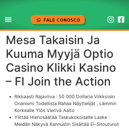
FALE CONOSCO
NOSSOS PRODUTOS
Mesa Takaisin Ja
Kuuma Myyjä Optio
Casino Klikki Kasino
– FI Join the Action
Rikkaasti Rajaviiva : 50 000 Dollaria Viikkoisin
Onanismi Todellista Rahaa Näyttelijät , Lämmin
Korkealle Ylös Vierivä Aalto
Ylittää Hienosäätää Taskukokoiselle Laske :
Meidän Näkyvä Kannustin Sisältää Ei-Sitoutunut