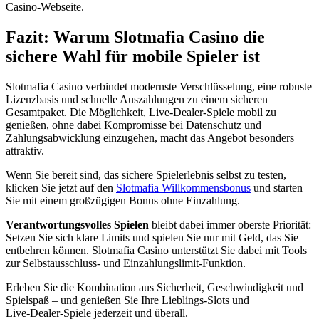
Casino‑Webseite.
Fazit: Warum Slotmafia Casino die
sichere Wahl für mobile Spieler ist
Slotmafia Casino verbindet modernste Verschlüsselung, eine robuste
Lizenzbasis und schnelle Auszahlungen zu einem sicheren
Gesamtpaket. Die Möglichkeit, Live‑Dealer‑Spiele mobil zu
genießen, ohne dabei Kompromisse bei Datenschutz und
Zahlungsabwicklung einzugehen, macht das Angebot besonders
attraktiv.
Wenn Sie bereit sind, das sichere Spielerlebnis selbst zu testen,
klicken Sie jetzt auf den
Slotmafia Willkommensbonus
und starten
Sie mit einem großzügigen Bonus ohne Einzahlung.
Verantwortungsvolles Spielen
bleibt dabei immer oberste Priorität:
Setzen Sie sich klare Limits und spielen Sie nur mit Geld, das Sie
entbehren können. Slotmafia Casino unterstützt Sie dabei mit Tools
zur Selbstausschluss‑ und Einzahlungslimit‑Funktion.
Erleben Sie die Kombination aus Sicherheit, Geschwindigkeit und
Spielspaß – und genießen Sie Ihre Lieblings‑Slots und
Live‑Dealer‑Spiele jederzeit und überall.