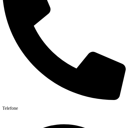
Telefone