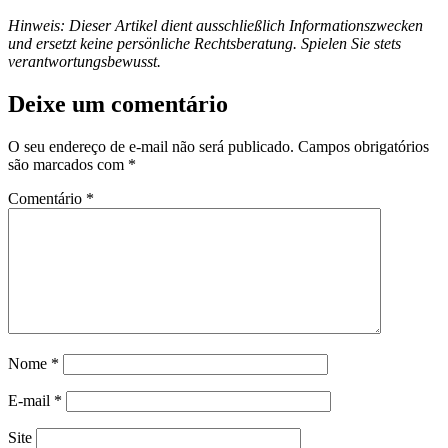
Hinweis: Dieser Artikel dient ausschließlich Informationszwecken
und ersetzt keine persönliche Rechtsberatung. Spielen Sie stets
verantwortungsbewusst.
Deixe um comentário
O seu endereço de e-mail não será publicado.
Campos obrigatórios
são marcados com
*
Comentário
*
Nome
*
E-mail
*
Site