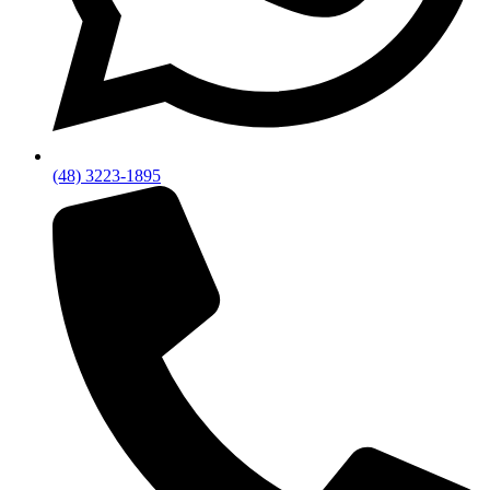
(48) 3223-1895