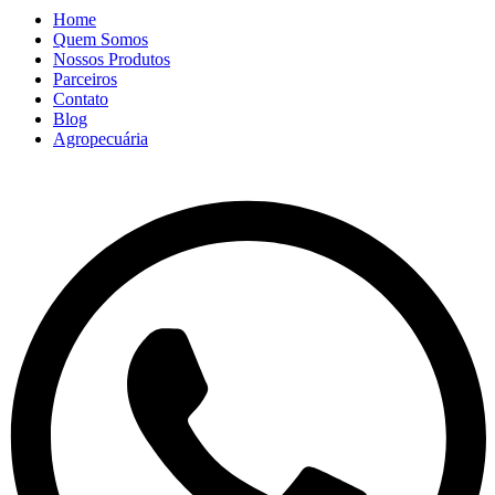
Home
Quem Somos
Nossos Produtos
Parceiros
Contato
Blog
Agropecuária