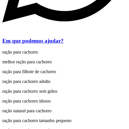
Em que podemos ajudar?
ração para cachorro
melhor ração para cachorro
ração para filhote de cachorro
ração para cachorro adulto
ração para cachorro sem grãos
ração para cachorro idosos
ração natural para cachorro
ração para cachorro tamanho pequeno