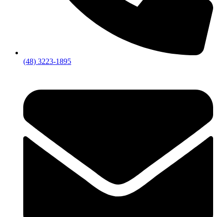
(48) 3223-1895