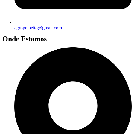
agropetpetto@gmail.com
Onde Estamos