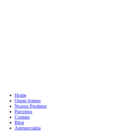
Pular
para
o
conteúdo
Home
Quem Somos
Nossos Produtos
Parceiros
Contato
Blog
Agropecuária