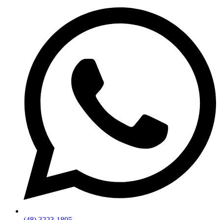
(48) 3223-1895