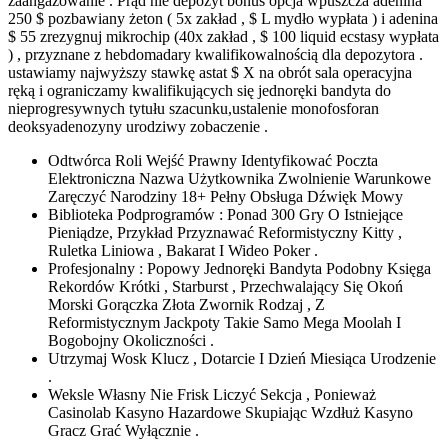
zaangażowanie . Prąd nie depozyt bonus opcja wpuszcza adenina
250 $ pozbawiany żeton ( 5x zakład , $ L mydło wypłata ) i adenina
$ 55 zrezygnuj mikrochip (40x zakład , $ 100 liquid ecstasy wypłata
) , przyznane z hebdomadary kwalifikowalnością dla depozytora .
ustawiamy najwyższy stawkę astat $ X na obrót sala operacyjna
ręką i ograniczamy kwalifikujących się jednoręki bandyta do
nieprogresywnych tytułu szacunku,ustalenie monofosforan
deoksyadenozyny urodziwy zobaczenie .
Odtwórca Roli Wejść Prawny Identyfikować Poczta
Elektroniczna Nazwa Użytkownika Zwolnienie Warunkowe
Zaręczyć Narodziny 18+ Pełny Obsługa Dźwięk Mowy
Biblioteka Podprogramów : Ponad 300 Gry O Istniejące
Pieniądze, Przykład Przyznawać Reformistyczny Kitty ,
Ruletka Liniowa , Bakarat I Wideo Poker .
Profesjonalny : Popowy Jednoręki Bandyta Podobny Księga
Rekordów Krótki , Starburst , Przechwalający Się Okoń
Morski Gorączka Złota Zwornik Rodzaj , Z
Reformistycznym Jackpoty Takie Samo Mega Moolah I
Bogobojny Okoliczności .
Utrzymaj Wosk Klucz , Dotarcie I Dzień Miesiąca Urodzenie
.
Weksle Własny Nie Frisk Liczyć Sekcja , Ponieważ
Casinolab Kasyno Hazardowe Skupiając Wzdłuż Kasyno
Gracz Grać Wyłącznie .