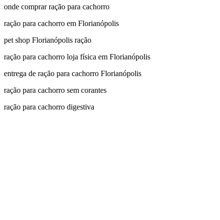
onde comprar ração para cachorro
ração para cachorro em Florianópolis
pet shop Florianópolis ração
ração para cachorro loja física em Florianópolis
entrega de ração para cachorro Florianópolis
ração para cachorro sem corantes
ração para cachorro digestiva