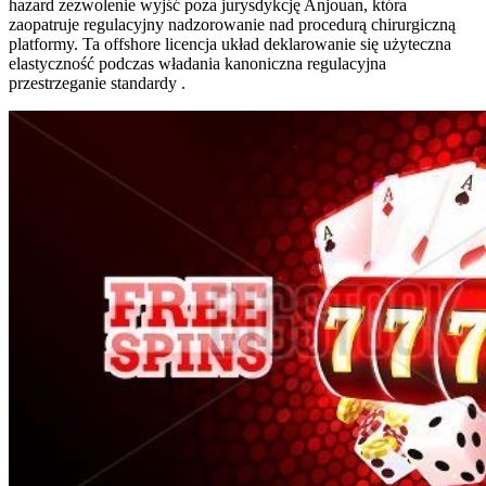
hazard zezwolenie wyjść poza jurysdykcję Anjouan, która
zaopatruje regulacyjny nadzorowanie nad procedurą chirurgiczną
platformy. Ta offshore licencja układ deklarowanie się użyteczna
elastyczność podczas władania kanoniczna regulacyjna
przestrzeganie standardy .