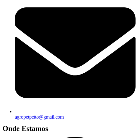
agropetpetto@gmail.com
Onde Estamos